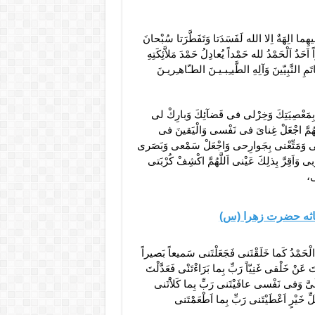
يهِما الِهَةٌ اِلا الله لَفَسَدَتا وَتَفَطَّرَتا سُبْحانَ
 اَحَدٌ اَلْحَمْدُ لله حَمْداً يُعادِلُ حَمْدَ مَلاَّئِكَتِهِ
َمِ النَّبِيّينَ وَآلِهِ الطَّيـِبـيـنَ الطـّاهـِريـنَ
ى بِمَعْصِيَتِكَ وَخِرْلى فى قَضآئِكَ وَبارِكْ لى
للّهُمَّ اجْعَلْ غِناىَ فى نَفْسى وَالْيَقينَ فى
 وَمَتِّعْنى بِجَوارِحى وَاجْعَلْ سَمْعى وَبَصَرى
وَاَقِرَّ بِذلِكَ عَيْنى اَللَّهُمَّ اكْشِفْ كُرْبَتى
ى،
غاثه حضرت زهرا (س)
کَ الْحَمْدُ کَما خَلَقْتَنى فَجَعَلْتَنى سَمیعاً بَصیراً
 عَنْ خَلْقى غَنِیّاً رَبِّ بِما بَرَاءْتَنْى فَعَدَّلْتَ
َىَّ وَفى نَفْسى عافَیْتَنى رَبِّ بِما کَلاَْتَنى
ُلِّ خَیْرٍ اَعْطَیْتَنى رَبِّ بِما اَطْعَمْتَنى