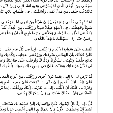
وَلُطْفِكَ لى وَاِحْسانِكَ اِلَىَّ فى دَوْلَةِ اَئِمَّةِ الْكُفْرِ الَّذينَ نَقَضُوا عَه
سَبَقَلى مِنَ الْهُدَى الَّذى لَهُ يَسَّرْتَنى وَفيهِ اَنْشَاءْتَنى وَمِنْ قَبْلِ 
فابْتَدَعْتَ خَلْقى مِنْ مَنِىٍّ يُمْنى وَاَسْكَنْتَنى فى ظُلُماتٍ ثَلاثٍ بَيْنَ ل
لَمْ تُشْهِدْنى خَلْقى وَلَمْ تَجْعَلْ اِلَىَّ شَيْئاً مِنْ اَمْرى ثُمَّ اَخْرَجْتَنى
سَوِيّاً وَحَفِظْتَنى فِى الْمَهْدِ طِفْلاً صَبِيّاً وَرَزَقْتَنى مِنَ الْغِذآءِ لَبَنا
وَكَفَّلْتَنى الاُْمَّهاتِ الرَّواحِمَ وَكَلاَْتَنى مِنْ طَوارِقِ الْجآنِّ وَسَلَّمْتَن
رَحْمنُ حتّى اِذَا اسْتَهْلَلْتُ ناطِقاً بِالْكَلامِ،
اَتْمَمْتَ عَلَىَّ سَوابغَ الاِْ نْعامِ وَ رَبَّيْتَنى زايِداً فى كُلِّ عامٍ حَتّى إ ذ
عَلَىَّ حُجَتَّكَ بِاَنْ اَلْهَمْتَنى مَعْرِفَتَكَ وَرَوَّعْتَنى بِعَجائِبِ حِكْمَتِكَ
بَدائِعِ خَلْقِكَ وَنَبَّهْتَنى لِشُكْرِكَ وَذِكْرِكَ وَاَوجَبْتَ عَلَىَّ طاعَتَكَ وَعِب
لى تَقَبُّلَ مَرْضاتِكَ وَمَنَنْتَ عَلَىَّ فى جَميعِ ذلِكَ بِعَونِكَ وَلُطْفِكَ ثُمّ
لَمْ تَرْضَ لى يا اِلهى نِعْمَةً دُونَ اُخرى وَرَزَقْتَنى مِنْ اَنواعِ الْمَعاشِ
عَلَىَّ وَاِحْسانِكَ الْقَديمِ اِلَىَّ حَتّى اِذا اَتْمَمْتَ عَلَىَّ جَميعَ النِّعَمِ و
وَجُرْاءَتى عَلَيْكَ اَنْ دَلَلْتَنى اِلى ما يُقَرِّبُنى اِلَيْكَ وَوَفَّقْتَنى لِما يُزْل
اَعْطَيْتَنى وَاِنْ اَطَعْتُكَ شَكَرْتَنى وَاِنْ شَكَرْتُكَ زِدْتَنى،
كُلُّ ذلِكَ اِكْمالٌ لاَِنْعُمِكَ عَلَىَّ وَاِحْسانِكَ اِلَىَّ فَسُبْحانَكَ سُبْحانَك
اَسْمآؤُكَ وَعَظُمَتْ الاَّؤُكَ فَأَىَُّ نِعَمِكَ ي ا اِلهى اُحْصى عَدَداً وَذِكْر