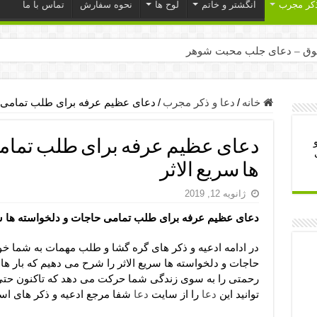
ذکر مجرب
انگشتر و خاتم
لوح ها
نحوه سفارش
تماس با ما
ق – دعای جلب محبت شوهر
ر – ذکرهای روزی‌ بخش
میل – دعای یا من اظهر الجمیل برای حاجت
خانه
/
دعا و ذکر مجرب
/
دعای عظیم عرفه برای طلب تمامی حا
لت آن ها – ذکر مخصوص مستجاب الدعوه شدن
دعای عظیم عرفه برای طلب تمام
ب – دعای ترس و بی خوابی کودکان
ها سریع الاثر
- دعای رفع مشکلات و طلب حاجت
ژانویه 12, 2019
وزی – آیه‌ جلب ثروت و برکت مال
دعای عظیم عرفه برای طلب تمامی حاجات و دلخواسته ها سر
ای چشم زخم – دعای چشم زخم ماشاالله
مجرب برای آرامش قلب و رفع اضطراب
در ادامه ادعیه و ذکر های گره گشا و طلب مهمات به شما 
حاجات و دلخواسته ها سریع الاثر را شرح می دهیم که بار 
 روز – دعای ثروت حضرت سلیمان
رحمتی را به سوی زندگی شما حرکت می دهد که تاکنون حتی
توانید این
دعا
را از سایت
دعا
شفا مرجع ادعیه و ذکر های اسل