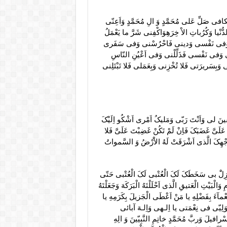
افى صَلِّ عَلى مُحَمَّدٍ وَ الِ مُحَمَّدٍ وَاَعِنّى
دُّنْیا وَکُرُباتِ الاْ خِرَهِوَاکْفِنى شَرَّ ما یَعْمَلُ
َقِنى وَفى نَفْسى وَدینى فَاحْرُسْنى وَفى سَفَرى
وَفى نَفْسى فَذَلِّلْنى وَفى اَعْیُنِ النّاسِ
ى وَبِسَریرَتى فَلا تُخْزِنى وَبِعَمَلى فَلا تَبْتَلِنى
فینَ لى وَاَنْتَ رَبّى وَمَلیکُ اَمْرى اَشْکُو اِلَیْکَ
لَىَّ غَضَبَکَ فَاِنْ لَمْ تَکُنْ غَضِبْتَ عَلَىَّ فَلا
وَجْهِکَ الَّذى اَشْرَقَتْ لَهُ الاَْرْضُ وَ السَّمواتُ
تُنْزِلَْ بى سَخَطَکَ لَکَ الْعُتْبى لَکَ الْعُتْبى حَتّى
الْبَیْتِ الْعَتیقِ الَّذى اَحْلَلْتَهُ الْبَرَکَهَ وَجَعَلْتَهُ
عْمآءَ بِفَضْلِهِ یا مَنْ اَعْطَى الْجَزیلَ بِکَرَمِهِ یا
یّى فى نِعْمَتى یا اِلـهى وَاِلـهَ آبائى
فیلَ وَربَّ مُحَمَّدٍ خاتِمِ النَّبِیّینَ وَ الِهِ