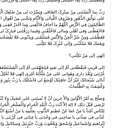
رَبِّ بِما اَلْبَسْتَنى مِنْ سِتْرِکَ الصّافى وَیَسَّرْتَ لى مِنْ صُنْعِکَ الْک
عَلى بَواَّئِقِ الدُّهُورِ وَصُرُوفِ اللَّیالى وَالاَْیّامِ وَنَجِّنى مِنْ اَهْوالِ ال
الظّالِمُونَ فِى الاَْرْضِ اَللّهُمَّ ما اَخافُ فَاکْفِنى وَما اَحْذَرُ ف
فَاحْفَظْنى وَفى اَهْلى وَمالى فَاخْلُفْنى وَفیما رَزَقْتَنى فَبارِکْ لى 
فَعَظِّمْنى وَمِنْ شَرِّ الْجِنِّ وَالاِْنْسِ فَسَلِّمْنى وَبِذُنُوبى فَلا تَفْضَحْن
وَنِعَمَکَ فَلا تَسْلُبْنى وَاِلى غَیْرِکَ فَلا تَکِلْنى.
اِلهى اِلى مَنْ تَکِلُنى؟
اِلى قَریبٍ فَیَقْطَعُنى اَمْ اِلى بَعیدٍ فَیَتَجَهَّمُنى اَمْ اِلَى الْمُسْتَضْعَ
غُرْبَتى وَبُعْدَ دارى وَهَوانى عَلى مَنْ مَلَّکْتَهُ اَمْرى اِلهى فَلا تُحْلِلْ عَ
اُبالى سُبْحانَکَ غَیْرَ اَنَّ عافِیَتَکَ اَوْسَعُ لى فَاَسْئَلُکَ یا رَبِّ بِنُورِ 
وَکُشِفَتْ بِهِ الظُّلُماتُ.
وَصَلَُحَ بِهِ اَمْرُ الاَْوَّلینَ وَالاْ خِرینَ اَنْ لا تُمیتَنى عَلى غَضَبِکَ وَلا 
تَرْضى قَبْلَ ذلِک لا اِلهَ اِلاّ اَنْتَ رَبَّ الْبَلَدِ الْحَرامِ وَالْمَشْعَرِ الْحَرامِ وَ
لِلنّاسِ اَمْناً یا مَنْ عَفا عَنْ عَظیمِ الذُّنُوبِ بِحِلْمِهِ یا مَنْ اَسْبَغَ النَّ
عُدَّتى فى شِدَّتى یا صاحِبى فى وَحْدَتى یا غِیاثى فى کُرْبَتى یا وَلِ
اِبْراهیمَ وَاِسْماعیلَ وَاِسْحقَ وَیَعْقُوبَ وَرَبَّ جَبْرَئیلَ وَمیکائیلَ وَاِسْرا