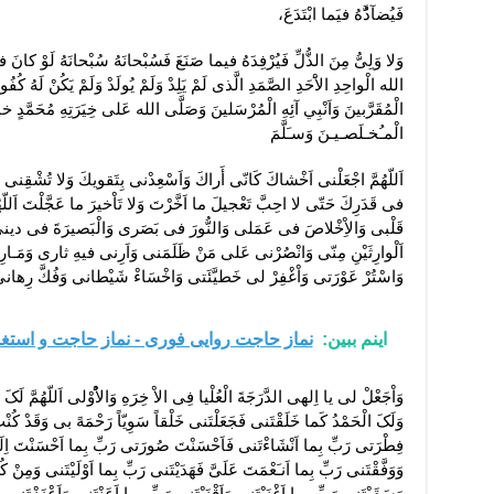
فَيُضآدَُّهُ فيَما ابْتَدَعَ،
وَلا وَلِىُّ مِنَ الذُّلِّ فَيُرْفِدَهُ فيما صَنَعَ فَسُبْحانَهُ سُبْحانَهُ لَوْ كانَ ف
الله الْواحِدِ الاَْحَدِ الصَّمَدِ الَّذى لَمْ يَلِدْ وَلَمْ يُولَدْ وَلَمْ يَكُنْ لَهُ كُفُواً
الْمُقَرَّبينَ وَاَنْبِي آئِهِ الْمُرْسَلينَ وَصَلَّى الله عَلى خِيَرَتِهِ مُحَمَّدٍ خات
الْمـُخـلَصـيـنَ وَسـَلَّمَ
اَللّهُمَّ اجْعَلْنى اَخْشاكَ كَانّى أَراكَ وَاَسْعِدْنى بِتَقويكَ وَلا تُشْقِن
فى قَدَرِكَ حَتّى لا احِبَّ تَعْجيلَ ما اَخَّرْتَ وَلا تَاْخيرَ ما عَجَّلْتَ اَ
قَلْبى وَالاِْخْلاصَ فى عَمَلى وَالنُّورَ فى بَصَرى وَالْبَصيرَةَ فى دينى
اَلْوارِثَيْنِ مِنّى وَانْصُرْنى عَلى مَنْ ظَلَمَنى وَاَرِنى فيهِ ثارى وَمَـارِبى 
وَاسْتُرْ عَوْرَتى وَاْغْفِرْ لى خَطيَّئَتى وَاخْسَاءْ شَيْطانى وَفُكَّ رِهان
اینم ببین:
نماز حاجت روایی فوری - نماز حاجت و است
وَاْجَعْلْ لى يا اِلهى الدَّرَجَةَ الْعُلْيا فِى الاْ خِرَهِ وَالاُْوْلى اَللّهُمَّ لَ
وَلَکَ الْحَمْدُ کَما خَلَقْتَنى فَجَعَلْتَنى خَلْقاً سَوِیّاً رَحْمَهً بى وَقَدْ کُنْتَ
فِطْرَتى رَبِّ بِما اَنْشَاءْتَنى فَاَحْسَنْتَ صُورَتى رَبِّ بِما اَحْسَنْتَ اِل
وَوَفَّقْتَنى رَبِّ بِما اَنـَعْمَتَ عَلَىَّ فَهَدَیْتَنى رَبِّ بِما اَوْلَیْتَنى وَمِنْ ک
وَسَقَیْتَنى رَبِّ بِما اَغْنَیْتَنى وَاَقْنَیْتَنى رَبِّ بِما اَعَنْتَنى وَاَعْزَزْتَنى،