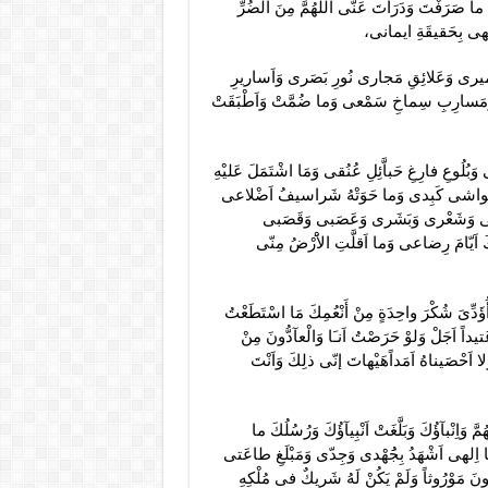
مَّ ما صَرَفْتَ وَدَرَأْتَ عَنّى اَللّهُمَّ مِنَ الضُرِّ
ا اِلهى بِحَقيقَةِ ايمانى،
يرى وَعَلائِقِ مَجارى نُورِ بَصَرى وَاَساريرِ
مَسارِبِ سِماخِ سَمْعى وَما ضُمَّتْ وَاَطْبَقَتْ
ُوعِ فارِغِ حَباَّئِلِ عُنُقى وَمَا اشْتَمَلَ عَليْهِ
ِ حَواشى كَبِدى وَما حَوَتْهُ شَراسيفُ اَضْلاعى
مى وَشَعْرى وَبَشَرى وَعَصَبى وَقَصَبى
َيّامَ رِضاعى وَما اَقلَّتِ الاَْرْضُ مِنّى
أُؤَدِّىَ شُكْرَ واحِدَةٍ مِنْ أَنْعُمِكَ مَا اسْتَطَعْتُ
َتيداً اَجَلْ وَلوْ حَرَصْتُ اَنـَا وَالْعآدُّونَ مِنْ
ا اَحْصَيناهُ اَمَداًهَيْهاتَ إنّى ذلِكَ وَاَنْتَ
َّ وَاِنْبآؤُكَ وَبَلَّغَتْ اَنْبِيآؤُكَ وَرُسُلُكَ ما
ّى يا اِلهى اَشْهَدُ بِجَُهْدى وَجِدّى وَمَبْلَغِ طاعَتى
كُونَ مَوْرُوثاً وَلَمْ يَكُنْ لَهُ شَريكٌ فى مُلْكِهِ