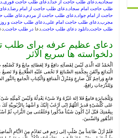
سجادیه,دعای طلب حاجت از خدا,دعای طلب حاجت فوری,دع
طلب حاجت امام سجاد,دعای طلب حاجت از امام رضا,دعای
حاجت از امام جواد,دعای طلب حاجت از مردم,دعای طلب 
مجرب,دعای طلب حاجت امام علی,دعای طلب حاجت و روزی
طلب حاجت,دانلود دعای طلب حاجت,
دعا
در طلب حاجت,
دع
دعای عظیم عرفه برای طلب ت
دلخواسته ها سریع الاثر
اَلْحَمْدُ لله الَّذى لَيْسَ لِقَضآئِهِ دافِعٌ وَلا لِعَطائِهِ مانِعٌ وَلا كَصُنْعِهِ
الْبَدائِعِ واَتْقَنَ بِحِكْمَتِهِ الصَّنائِعَ لا تَخْفى عَلَيْهِ الطَّلايِـعُ وَلا تَضيع
قانعٍ وَراحِمُ كُلِّ ضارِعٍ وَمُنْزِلُ الْمَنافِعِ وَالْكِتابِ الْجامِعِ بِالنُّورِ ا
وَلِلدَّرَجاتِ رافِعٌ،
وَلِلْجَبابِرَةِ قامِعٌ فَلا اِلهَ غَيْرُهُ وَلا شَىْءَ يَعْدِلُهُ وَلَيْسَ كَمِثْلِهِ شَ
عَلى كُلِّشَىْءٍ قَديرٌ اَللّهُمَّ اِنّى اَرْغَبُ إِلَيْكَ وَ اَشْهَدُ بِالرُّبُوبِيَّةِ لَكَ مُق
بِنِعْمَتِكَ قَبْلَ اَنْ اَكُونَ شَيْئاً مَذْكُورا وَخَلَقْتَنى مِنَ التُّرابِ ثُمَّ اَسْ
الدُّهُورِ وَالسِّنينَ،
فَلَمْ اَزَلْ ظاعِناً مِنْ صُلْبٍ اِلى رَحِمٍ فى تَقادُمٍ مِنَ الاَْيّامِ الْماضِيَةِ