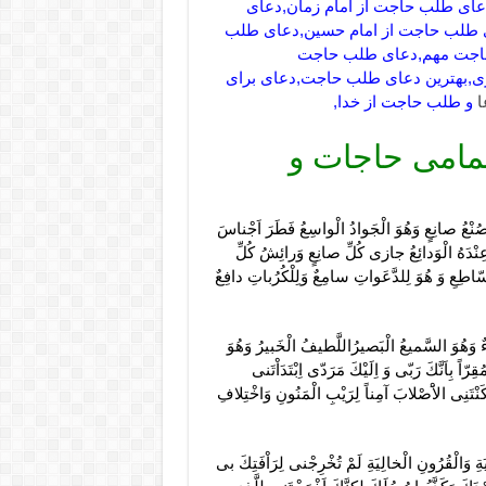
ای طلب حاجت از امام زمان,دعای
 طلب حاجت از امام حسین,دعای طلب
حاجت مهم,دعای طلب حاجت
,بهترین دعای طلب حاجت,دعای برای
ا
و طلب حاجت از خدا,
مامی حاجات و
 صُنْعُ صانِعٍ وَهُوَ الْجَوادُ الْواسِعُ فَطَرَ اَجْناسَ
ُ عِنْدَهُ الْوَدائِعُ جازى كُلِّ صانِعٍ وَرائِشُ كُلِّ
لسّاطِعِ وَ هُوَ لِلدَّعَواتِ سامِعٌ وَلِلْكُرُباتِ دافِعٌ
ىْءٌ وَهُوَ السَّميعُ الْبَصيرُاللَّطيفُ الْخَبيرُ وَهُوَ
ِرّاً بِاَنَّكَ رَبّى وَ اِلَيْكَ مَرَدّى اِبْتَدَاْتَنى
كَنْتَنِى الاَْصْلابَ آمِناً لِرَيْبِ الْمَنُونِ وَاخْتِلافِ
 وَالْقُرُونِ الْخالِيَةِ لَمْ تُخْرِجْنى لِرَاْفَتِكَ بى