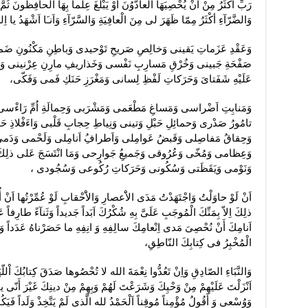
رَبِّ اَكْثَرُ مِنْ اَنْ يُحْصِيَهَا الْعآدّوُنَ أوْ يَبْلُغَ عِلْماً بِهَا الْحافِظُونَ ثُ
وَالضَّرّآءِ أكْثَرُ مِمّا ظَهَرَ لى مِنَ الْعافِيَةِ وَالسَّرّآءِ وَاَنـَا اَشْهَدُ ي
وَعَقْدِ عَزَماتِ يَقينى وَخالِصِ صَريحِ تَوْحيدى وَباطِنِ مَكْنُونِ ضَم
صَفْحَةِ جَبينى وَخُرْقِ مَسارِبِ نَفْسى وَخَذاريفِ مارِنِ عِرْنينى وَ
عَلَيْهِ شَفَتاىَ وَحَرَكاتِ لَفْظِ لِسانى وَمَغْرَزِ حَنَكِ فَمى وَفَكّى،
وَمَنابِتِ اَضْراسى وَمَساغِ مَطْعَمى وَمَشْرَبى وَحِمالَةِ اُمِّ رَاءْسى وَبُل
تامُورُ صَدْرى وَحمائِلِ حَبْلِ وَتينى وَنِياطِ حِجابِ قَلْبى وَاءَفْلاذ
وَحِقاقُ مَفاصِلى وَقَبضُ عَوامِلى وَاَطرافُِ اَنامِلى وَلَحْمى وَدَ
وَعِظامى وَمُخّى وَعُرُوقى وَجَميعُِ جَوارِحى وَمَا انْتَسَجَ عَلى ذلِكَ ا
وَنَوْمى وَيَقَظَتى وَسُكُونى وَحَرَكاتِ رُكُوعى وَسُجُودى ،
اَنْ لَوْ حاوَلْتُ وَاجْتَهَدْتُ مَدَى الاَْعصارِ وَالاَْحْقابِ لَوْ عُمِّرْتُها اَنْ 
ذلِكَ اِلاّ بِمَنِّكَ الْمُوجَبِ عَلَىَّ بِهِ شُكْرُكَ اَبَداً جَديداً وَثَنآءً طارِفاً ع
اَنامِكَ أَنْ نُحْصِىَ مَدى اِنْعامِكَ سالِفِهِ وَ انِفِهِ ما حَصَرْناهُ عَدَداً وَل
الْمُخْبِرُ فى كِتابِكَ النّاطِقِ،
وَالنَّبَاءِ الصّادِقِ وَاِنْ تَعُدُّوا نِعْمَةَ الله لا تُحْصُوها صَدَقَ كِتابُكَ اْللّهُم
اَنْزَلْتَ عَلَيْهِمْ مِنْ وَحْيِكَ وَشَرَعْتَ لَهُمْ وَبِهِمْ مِنْ دينِكَ غَيْرَ أَن
وَوُسْعى وَ أَقُولُ مُؤْمِناً مُوقِناً اَلْحَمْدُ لله الَّذى لَمْ يَتَّخِذْ وَلَداً فَيَ