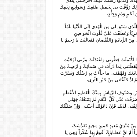
ْدَكَ وَكَذَّبُوا رُسُلَكَ لكِنَّكَ اَخْرَجْتَنى لِلَّذى
ذلِكَ رَؤُفْتَ بى بِجَميلِ صُنْعِكَ وَسَوابِـغِ نِعَمِكَ
َحْمٍ وَدَمٍ وَجِلْدٍ،
 لِلَّذى سَبَقَ لى مِنَ الْهُدى اِلَى الدُّنْيا تآمّاً
ً مَرِيّاً وَعَطَفْتَ عَلَىَّ قُلُوبَ الْحَواضِنِ
ى مِنَ الزِّيادَةِ وَالنُّقْصانِ فَتَعالَيْتَ يا رَحيمُ يا
َا اكْتَمَلَتْ فِطْرَتى وَاعْتَدَلَتْ مِرَّتى اَوْجَبْتَ
 وَاَيْقَظْتَنى لِما ذَرَاْتَ فى سَمآئِكَ وَ اَرْضِكَ مِنْ
ادَتَكَ وَفَهَّمْتَنى ما جاَّءَتْ بِهِ رُسُلُكَ وَيَسَّرْتَ
َ اِذْ خَلَقْتَنى مِنْ خَيْرِ الثَّرى،
 وَصُنُوفِ الرِّياشِ بِمَنِّكَ الْعَظيمِ الاَْعْظَمِ
َصَرَفْتَ عَنّى كُلَّ النِّقَمِ لَمْ يَمْنَعْكَ جَهْلى
ِفُنى لَدَيْكَ فَاِنْ دَعَوْتُكَ اَجَبْتَنى وَاِنْ سَئَلْتُكَ
َ مِنْ مُبْدِئٍ مُعيدٍ حَميدٍ مَجيدٍ تَقَدَّسَتْ
اً أمْْ اَىُّ عَطـاياكَ أقُومُ بِها شُكْراً وَهِىَ يا