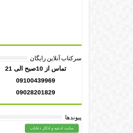
سرکتاب آنلاین رایگان
تماس از 10صبح الی 21
09100439969
09028201829
پیوندها
سایت ادعیه و اذکار دعایاب