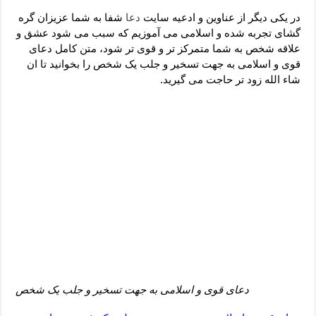
دعای رفع فقر و طلب رزق و روزی – آیه‌ جلب ثروت و برکت مال
در یکی دیگر از عناوین و ادعیه سایت
دعا
شفا به شما عزیزان گره
لا حول ولا قوة الا بالله برای چشم زخم – دعای چشم زخم ماشاالله
گشای تجربه شده و اسلامی می آموزیم که سبب می شود عشق و
علاقه شخص به شما متمرکز تر و قوی تر شود، متن کامل دعای
دعای قوی رفع ترس – دعای مجرب برای آرامش قلب و رفع اضطراب
قوی و اسلامی به جهت تسخیر و جلب یک شخص را بخوانید تا ان
دعا برای پولدار شدن در یک روز – دعای ثروت حضرت سلیمان
شاء الله زود تر حاجت می گیرید.
دعای قوی و اسلامی به جهت تسخیر و جلب یک شخص