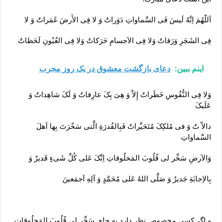
اَللّهُمَ اِنَّهُ لَیسَ فَی السَّماواتِ دَوَراتٌ وَ لا فِی الأَرضَ غَمَراتٌ وَ لا
فِی الشَجَرِ وَرَقاتٌ وَلا فِی الاَجسامِ حَرَکاتٌ وَلا فِی العُیُونِ لَحَظاتٌ
اینم ببین:
دعای بازگشت معشوق در یک روز مجرب
وَلا فِی النُّفُوسِ خَطَراتٌ إِلاّ وَ هِیَ بِکَ عارِفاتٌ وَ لَکَ شاهِداتٌ وَ
عَلَیکَ
دالاّ تٌ وَ فی مُلکِکَ مُتَحَیِّراتٌ فَبِالقُدرَةِ الَّتی سَخّرَتَ بِها اَهلَ
السَّماواتِ
وَالاَرضِ سَخِّر لی قُلُوبَ المَخلُوقاتِ اِنَّکَ عَلی کُلِّ شَیءٍ قَدیرٌ وَ
بِالاِجابَةِ جَدیرٌ وَ صَلَّی اللهُ عَلی مُحَمَّدٍ وَ آلِهِ اَجمَعینَ
و اگر کسی مخصوص نظر دارد به جای سَخِّر لی قُلُوبَ المَخلُوقاتِ