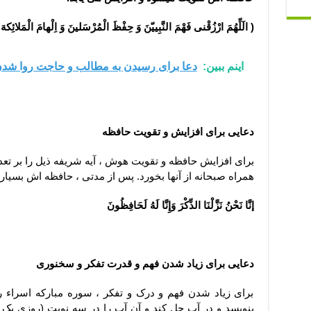
(
الَلِّهُمَ ارْزُقْنی فَهْمَ النَّبِییّنَ وَ حِفْظَ الْمُرْسَلینَ وَ اِلْهامَ الْمَلائِ
اینم ببین:
دعا برای رسیدن به مطالب و حاجت روا شدن
دعایی برای افزایش و تقویت حافظه
برای افزایش حافظه و تقویت هوش ، آیه شریفه ذیل را بر تعدا
همراه صبحانه از آنها بخورد. پس از مدتی ، حافظه اش بسیار
إنَّا نَحْنُ نَزَّلْنَا الذِّکْرَ وَإِنَّا لَهُ لَحَافِظُونَ
دعایی برای زیاد شدن فهم و قدرت تفکر و سخنوری
برای زیاد شدن فهم و درک و تفکر ، سوره مبارکه اسراء ر
بنویسد و در آب حل کند و آن آب را در سه نوبت (روزی یک