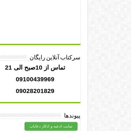
سرکتاب آنلاین رایگان
تماس از 10صبح الی 21
09100439969
09028201829
پیوندها
سایت ادعیه و اذکار دعایاب