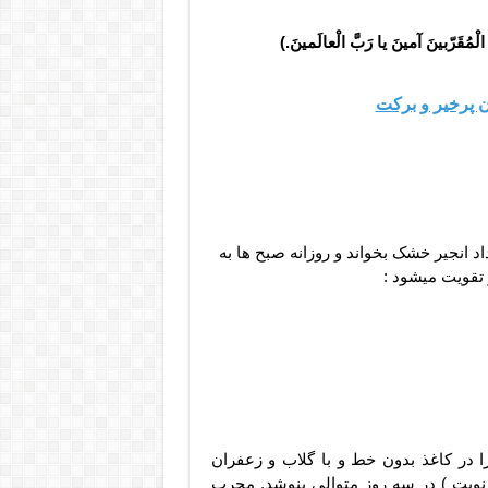
کهَ الْمُقَرّبینَ آمینَ یا رَبَّ الْعالَمینَ
.
)
 پرخیر و برکت
د انجیر خشک بخواند و روزانه صبح ها به
 تقویت میشود :
ا در کاغذ بدون خط و با گلاب و زعفران
 نوبت ) در سه روز متوالی بنوشد. مجرب