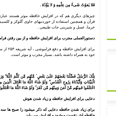
فَلا یَفوُتُ شَیءٌ مِن عِلْمِهِ وَ لا یَؤُدُهُ .
چیزهای دیگری هم که در افزایش حافظه موثر هستند عبارتن
قرآن و همچنین استفاده از خوردنیهای حاوی گلوکز و کلسیم و
خرما، عسل و شیرینی جات طبیعی .
دستورالعملی مجرب برای افزایش حافظه و از بین رفتن فر
برای افزای
خود به همراه داشته باشد. بسیار مجرب و موثر است.
تِلْکَ الرُّسُلُ فَضَّلْنَا بَعْضَهُمْ عَلَىٰ بَعْضٍ ۘ مِّنْهُم مَّن کَلَّمَ اللَّهُ ۖ وَر
الْبَیِّنَاتِ وَأَیَّدْنَاهُ بِرُوحِ الْقُدُسِ ۗ وَلَوْ شَاءَ اللَّهُ مَا اقْتَتَلَ الَّذِینَ 
اخْتَلَفُوا فَمِنْهُم مَّنْ آمَنَ وَمِنْهُم مَّن کَفَرَ ۚ وَلَوْ شَاءَ اللَّهُ مَا اقْتَتَلُوا وَلَ
دعایی برای افزایش حافظه و زیاد شدن هوش
برای زیاد شدن حافظه دعایی که ذکر میشود را صبح ها سه مر
حافظه اش تقویت میشود و افزایش می یابد.