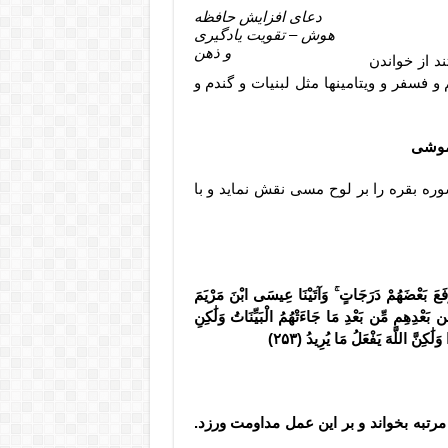
دعای افزایش حافظه
هوش – تقویت یادگیری
و ذهن
د از خواندن
 فسفر و ویتامینها مثل لبنیات و گندم و
اموشی
ش حافظه و دفع فراموشی ، آیه شریفه ۲۵۳ از سوره بقره را بر لوح مسی نقش نماید و با
َفَعَ بَعْضَهُمْ دَرَجَاتٍ ۚ وَآتَیْنَا عِیسَى ابْنَ مَرْیَمَ
مِن بَعْدِهِم مِّن بَعْدِ مَا جَاءَتْهُمُ الْبَیِّنَاتُ وَلَٰکِنِ
ٰکِنَّ اللَّهَ یَفْعَلُ مَا یُرِیدُ (۲۵۳)
تبه بخواند و بر این عمل مداومت ورزد.