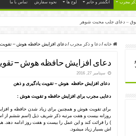
ذکر مجرب
انگشتر و خاتم
لوح ها
نحوه سفارش
تماس با ما
ق – دعای جلب محبت شوهر
ر – ذکرهای روزی‌ بخش
میل – دعای یا من اظهر الجمیل برای حاجت
خانه
/
دعا و ذکر مجرب
/
دعای افزایش حافظه هوش – تقویت ی
لت آن ها – ذکر مخصوص مستجاب الدعوه شدن
دعای افزایش حافظه هوش – تقویت
ب – دعای ترس و بی خوابی کودکان
سپتامبر 27, 2016
- دعای رفع مشکلات و طلب حاجت
دعای افزایش حافظه هوش – تقویت یادگیری و ذهن
وزی – آیه‌ جلب ثروت و برکت مال
ای چشم زخم – دعای چشم زخم ماشاالله
دعایی مجرب برای افزایش حافظه و تقویت هوش :
مجرب برای آرامش قلب و رفع اضطراب
برای تقویت هوش و همچنین برای زیاد شدن حافظه و افزای
 روز – دعای ثروت حضرت سلیمان
روزانه بیست و هفت مرتبه ذکر شریف ذیل (اسم ششم از اس
) را قرائت کند و این عمل را بیست و هفت روز ادامه دهد. 
اش بسیار زیاد میشود.