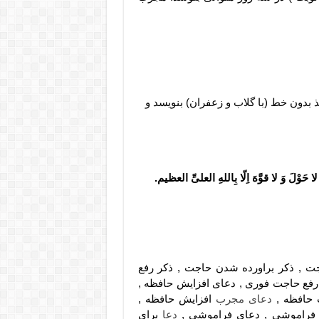
 بدون خط (با گلاب و زعفران) بنویسد و
َ لا حَوْلَ وَ لا قوَّهَ اِلّا بِاللهِ العلیِّ العظیم.
 , ذکر براورده شدن حاجت , ذکر رفع
رفع حاجت فوری , دعای افزایش حافظه ,
 حافظه ,
دعای مجرب
افزایش حافظه ,
ع فراموشی , دعای فراموشی ,
دعا
برای