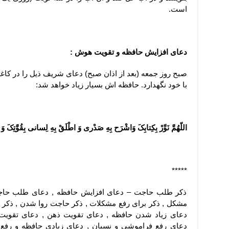
است.
دعای افزایش حافظه و تقویت هوش :
صبح روز جمعه (بعد از اذان صبح) دعای شریف ذیل را در کاغذ
با خود نگهدارد. حافظه اش بسیار زیاد خواهد شد:
اللّهُمَّ نَوِّرْ بِکِتابِکَ وَاشْرَح بِهِ صَدْری وَ اطْلَقْ بِهِ لِسانی بِقُوَّتِکَ و
*****
ذکر طلب حاجت – دعای افزایش حافظه , دعای طلب حاجت
مشکل , ذکر برای رفع مشکلات , ذکر حاجت روا شدن , ذکر 
دعای زیاد شدن حافظه , دعای تقویت ذهن , دعای تقویت
دعای رفع فراموشی و نسیان , دعای زیادی حافظه و رف