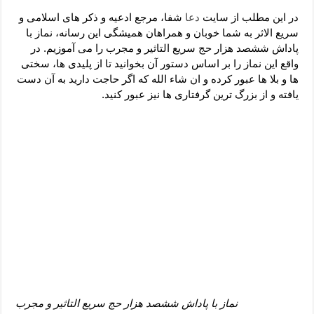
دعای رفع فقر و طلب رزق و روزی – آیه‌ جلب ثروت و برکت مال
در این مطلب از سایت
دعا
شفا، مرجع ادعیه و ذکر های اسلامی و
لا حول ولا قوة الا بالله برای چشم زخم – دعای چشم زخم ماشاالله
سریع الاثر به شما خوبان و همراهان همیشگی این رسانه، نماز با
پاداش ششصد هزار حج سریع التاثیر و مجرب را می آموزیم. در
دعای قوی رفع ترس – دعای مجرب برای آرامش قلب و رفع اضطراب
واقع این نماز را بر اساس دستور آن بخوانید تا از پلیدی ها، سختی
دعا برای پولدار شدن در یک روز – دعای ثروت حضرت سلیمان
ها و بلا ها عبور کرده و ان شاء الله که اگر حاجت دارید به آن دست
یافته و از بزرگ ترین گرفتاری ها نیز عبور کنید.
نماز با پاداش ششصد هزار حج سریع التاثیر و مجرب