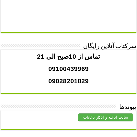
سرکتاب آنلاین رایگان
تماس از 10صبح الی 21
09100439969
09028201829
پیوندها
سایت ادعیه و اذکار دعایاب