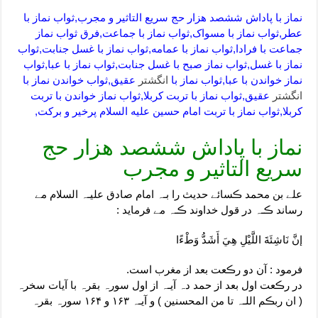
نماز با پاداش ششصد هزار حج سریع التاثیر و مجرب,ثواب نماز با
عطر,ثواب نماز با مسواک,ثواب نماز با جماعت,فرق ثواب نماز
جماعت با فرادا,ثواب نماز با عمامه,ثواب نماز با غسل جنابت,ثواب
نماز با غسل,ثواب نماز صبح با غسل جنابت,ثواب نماز با عبا,ثواب
نماز خواندن با عبا,ثواب نماز با
انگشتر
عقیق,ثواب خواندن نماز با
انگشتر
عقیق,ثواب نماز با تربت کربلا,ثواب نماز خواندن با تربت
کربلا,ثواب نماز با تربت امام حسین علیه السلام پرخیر و برکت,
نماز با پاداش ششصد هزار حج
سریع التاثیر و مجرب
علے بن محمد ڪسائے حدیث را بـہ امام صادق علیـہ السلام مے
رساند ڪـہ در قول خداوند ڪـہ مے فرماید :
إنَّ نَاشِئَةَ اللَّيْلِ هِيَ أَشَدُّ وَطْءًا
فرمود : آن دو رڪعت بعد از مغرب است.
در رڪعت اول بعد از حمد دہ آیـہ از اول سورہ بقرہ با آیات سخرہ
( ان ربڪم اللـہ تا من المحسنین ) و آیـہ ۱۶۳ و ۱۶۴ سورہ بقرہ