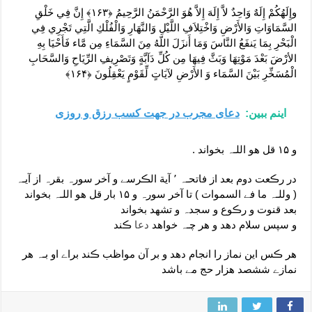
وإِلَهُكُمْ إِلَهٌ وَاحِدٌ لاَّ إِلَهَ إِلاَّ هُوَ الرَّحْمَنُ الرَّحِيمُ ﴿۱۶۳﴾ إِنَّ فِي خَلْقِ
السَّمَاوَاتِ وَالأَرْضِ وَاخْتِلاَفِ اللَّيْلِ وَالنَّهَارِ وَالْفُلْكِ الَّتِي تَجْرِي فِي
الْبَحْرِ بِمَا يَنفَعُ النَّاسَ وَمَا أَنزَلَ اللّهُ مِنَ السَّمَاءِ مِن مَّاء فَأَحْيَا بِهِ
الأرْضَ بَعْدَ مَوْتِهَا وَبَثَّ فِيهَا مِن كُلِّ دَآبَّةٍ وَتَصْرِيفِ الرِّيَاحِ وَالسَّحَابِ
الْمُسَخِّرِ بَيْنَ السَّمَاء وَ الأَرْضِ لآيَاتٍ لِّقَوْمٍ يَعْقِلُونَ ﴿۱۶۴﴾
اینم ببین:
دعای مجرب در جهت کسب رزق و روزی
و ۱۵ قل هو اللـہ بخواند .
در رڪعت دوم بعد از فاتحـہ ٬ آیة الڪرسے و آخر سورہ بقرہ از آیـہ
( وللـہ ما فے السموات ) تا آخر سورہ و ۱۵ بار قل هو اللـہ بخواند
بعد قنوت و رڪوع و سجدہ و تشهد بخواند
و سپس سلام دهد و هر چـہ خواهد
دعا
ڪند
هر ڪس این نماز را انجام دهد و بر آن مواظب ڪند براے او بـہ هر
نمازے ششصد هزار حج مے باشد