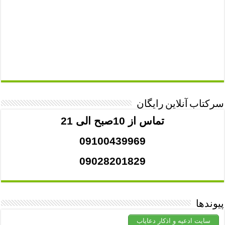
سرکتاب آنلاین رایگان
تماس از 10صبح الی 21
09100439969
09028201829
پیوندها
سایت ادعیه و اذکار دعایاب