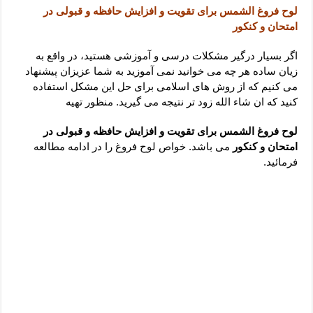
دعای رفع فقر و طلب رزق و روزی – آیه‌ جلب ثروت و برکت مال
لوح فروغ الشمس برای تقویت و افزایش حافظه و قبولی در
امتحان و کنکور
لا حول ولا قوة الا بالله برای چشم زخم – دعای چشم زخم ماشاالله
دعای قوی رفع ترس – دعای مجرب برای آرامش قلب و رفع اضطراب
اگر بسیار درگیر مشکلات درسی و آموزشی هستید، در واقع به
زیان ساده هر چه می خوانید نمی آموزید به شما عزیزان پیشنهاد
دعا برای پولدار شدن در یک روز – دعای ثروت حضرت سلیمان
می کنیم که از روش های اسلامی برای حل این مشکل استفاده
کنید که ان شاء الله زود تر نتیجه می گیرید. منظور تهیه
لوح فروغ الشمس برای تقویت و افزایش حافظه و قبولی در
امتحان و کنکور
می باشد. خواص لوح فروغ را در ادامه مطالعه
فرمائید.