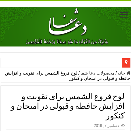
دعای جلب محبت فوری معشوق – دعای جلب محبت شوهر
خانه
/
محصولات دعا شفا
/
لوح فروغ الشمس برای تقویت و افزایش
حافظه و قبولی در امتحان و کنکور
دعای مشکل گشا برای رفع فقر – ذکرهای روزی‌ بخش
معجزات دعای یا من اظهر الجمیل – دعای یا من اظهر الجمیل برای حاج
لوح فروغ الشمس برای تقویت و
مهم ترین اذکار الهی و فضیلت آن ها – ذکر مخصوص مستجاب الدعوه ش
افزایش حافظه و قبولی در امتحان و
دعا برای ترس بچه ها در خواب – دعای ترس و بی خوابی کودکان
کنکور
نماز حاجت برای کار گشایی- دعای رفع مشکلات و طلب حاجت
دسامبر 7, 2019