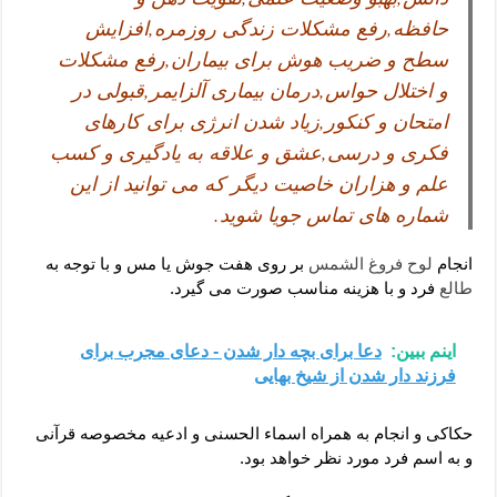
حافظه,رفع مشکلات زندگی روزمره,افزایش
سطح و ضریب هوش برای بیماران,رفع مشکلات
و اختلال حواس,درمان بیماری آلزایمر,قبولی در
امتحان و کنکور,زیاد شدن انرژی برای کارهای
فکری و درسی,عشق و علاقه به یادگیری و کسب
علم و هزاران خاصیت دیگر که می توانید از این
شماره های تماس جویا شوید.
انجام
لوح فروغ الشمس
بر روی هفت جوش یا مس و با توجه به
طالع
فرد و با هزینه مناسب صورت می گیرد.
اینم ببین:
دعا برای بچه دار شدن - دعای مجرب برای
فرزند دار شدن از شیخ بهایی
حکاکی و انجام به همراه اسماء الحسنی و ادعیه مخصوصه قرآنی
و به اسم فرد مورد نظر خواهد بود.