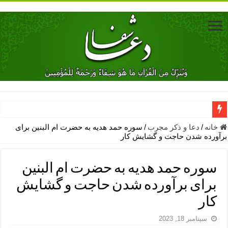
دعای جلب محبت فوری معشوق – دعای جلب محبت شوهر
خانه
/
دعا و ذکر مجرب
/
سوره حمد هدیه به حضرت ام البنین برای
برآورده شدن حاجت و گشایش کار
دعای مشکل گشا برای رفع فقر – ذکرهای روزی‌ بخش
معجزات دعای یا من اظهر الجمیل – دعای یا من اظهر الجمیل برای حاج
سوره حمد هدیه به حضرت ام البنین
مهم ترین اذکار الهی و فضیلت آن ها – ذکر مخصوص مستجاب الدعوه ش
برای برآورده شدن حاجت و گشایش
دعا برای ترس بچه ها در خواب – دعای ترس و بی خوابی کودکان
کار
نماز حاجت برای کار گشایی- دعای رفع مشکلات و طلب حاجت
سپتامبر 18, 2023