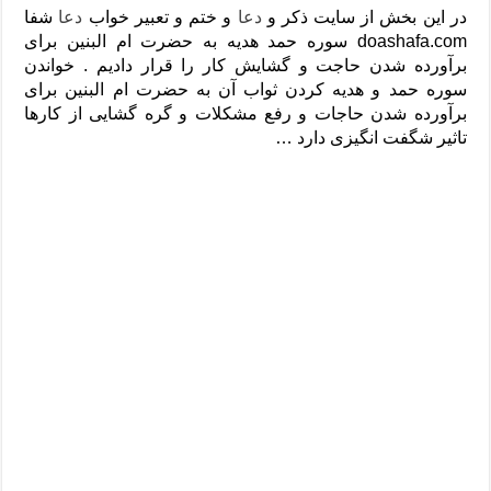
دعای رفع فقر و طلب رزق و روزی – آیه‌ جلب ثروت و برکت مال
در این بخش از سایت ذکر و
دعا
و ختم و تعبیر خواب
دعا
شفا
doashafa.com سوره حمد هدیه به حضرت ام البنین برای
لا حول ولا قوة الا بالله برای چشم زخم – دعای چشم زخم ماشاالله
برآورده شدن حاجت و گشایش کار را قرار دادیم . خواندن
دعای قوی رفع ترس – دعای مجرب برای آرامش قلب و رفع اضطراب
سوره حمد و هدیه کردن ثواب آن به حضرت ام البنین برای
برآورده شدن حاجات و رفع مشکلات و گره گشایی از کارها
دعا برای پولدار شدن در یک روز – دعای ثروت حضرت سلیمان
تاثیر شگفت انگیزی دارد …