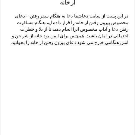
دعای رفع فقر و طلب رزق و روزی – آیه‌ جلب ثروت و برکت مال
از خانه
لا حول ولا قوة الا بالله برای چشم زخم – دعای چشم زخم ماشاالله
در این پست از سایت دعاشفا
دعا
به هنگام سفر رفتن – دعای
دعای قوی رفع ترس – دعای مجرب برای آرامش قلب و رفع اضطراب
مخصوص بیرون رفتن از خانه را قرار داده ایم.هنگام مسافرت
رفتن
دعا
و آداب مخصوص آنرا انجام دهید تا از بلا و خطرات
دعا برای پولدار شدن در یک روز – دعای ثروت حضرت سلیمان
احتمالی در امان باشید. همچنین برای ایمن بود خانه از شر جن و
انس هنگامی خارج می شود دعای بیرون رفتن از خانه را بخوانید.