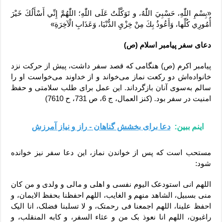
«بِسْمِ اللّٰهِ، حَسْبِيَ اللّٰهُ، و تَوَكَّلْتُ عَلَى اللّٰهِ؛ اللّٰهُمَّ إِنِّي أَسْأَلُكَ خَيْرَ
أُمُورِي كُلِّها، وَأَعُوذُ بِكَ مِنْ خِزْيِ الدُّنْيَا، وَعَذَابِ الْآخِرَةِ»
دعای سفر پیامبر اسلام (ص)
پیامبر اکرم (ص) هنگامی که قصد سفر داشت، پیش از حرکت نزد
خانواده‌اش دو رکعت نماز می‌خواند و از خداوند می‌خواست او را
سالم به‌سوی آنان بازگرداند. این عمل برای طلب سلامتی و حفظ
امنیت در سفر بود. (کنز العمال، ج 6، ص 731، ح 7610)
اینم ببین:
دعا برای بخشش گناهان - راز و نیاز آمرزش
مستحب است که پس از خواندن نماز، این دعا سفر نیز خوانده
شود:
اللهم انی استودعک الیوم نفسی و اهلی و مالی و ولدی و من کان
منی بسبیل، الشاهد منهم و الغایب، اللهم احفظنا بحفظ الایمان، و
احفظ علینا، اللهم اجمعنا فی رحمتک، و لا تسلبنا فضلک، انا الیک
راغبون، اللهم انا نعوذ بک من و عثاء السفر، و کابه المنقلب، و