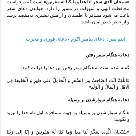
«
سبحان الذی سخر لنا هذا وما کنا له مقرنین
» است که درخواست
محافظت الهی و سهولت در مسیر را دارد. خواندن دعای سفر
باعث می‌شود مسافر با اطمینان و آرامش بیشتری به‌مقصد برسد
و از خطرات در امان باشد.
اینم ببین:
دعای پیامبر اکرم - دعای فوری و مجرب
دعا به هنگام سفر رفتن
گفته شده است به هنگام سفر رفتن این دعا را قرائت کنید:
«اَللّهُمَّ اَنْتَ الصّاحِبُ مِنَ السَّفَرِ وَ الْحامِلُ عَلی ظَهرٍ وَ الْخَلیفَهُ فِی
الْاَهْلِ وَ الْمالُ وَ الْوَلَد»
دعا به هنگام سوارشدن بر وسیله
هنگام سوار شدن بر وسیله به جهت مسافرت اول نام خدا را ببرید
و بگویید:
«سُبْحانَ الَّذِی سَخَّرَ لَنا هذا وَما کنّا لَهُ مُقْرِنِینَ وَ إِنّا إِلی رَبِّنا