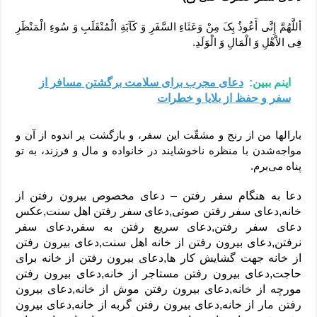
أللَّهُمَّ إِنَّی أَعُوذُ بِکَ مِنْ وَعَثَاءِ السَّفَرِ وَ کَآبَةِ الْمُنْقَلَبِ وَ سُوءِ الْمَنْظَرِ
فِی الاَْهْلِ وَ الْمَالِ وَ الْوَلَدِ.
اینم ببین:
دعای مجرب برای سلامت برگشتن مسافر از
سفر و حفظ از بلایا و خطرات
بارالها من از رنج و مشقّت این سفر، و بازگشت پر اندوه از آن و
مواجه‌شدن با منظره ناخوشایند در خانواده و مال و فرزند، به تو
پناه می‌برم.
دعا به هنگام سفر رفتن – دعای مخصوص بیرون‌ رفتن از
خانه,دعای سفر رفتن صوتی,دعای سفر رفتن اهل سنت,عکس
دعای سفر رفتن,دعای سریع رفتن به سفر,دعای سفر
نرفتن,دعای بیرون رفتن از خانه اهل سنت,دعای بیرون رفتن
از خانه جهت گشایش کار ها,دعای بیرون رفتن از خانه برای
حاجت,دعای بیرون رفتن مستاجر از خانه,دعای بیرون رفتن
مورچه از خانه,دعای بیرون رفتن موش از خانه,دعای بیرون
رفتن مار از خانه,دعای بیرون رفتن گربه از خانه,دعای بیرون