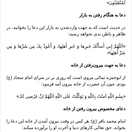
لَمُنْقَلِبُونَ»
دعا به هنگام رفتن به بازار
در حدیث است که به جهت واردشدن به بازار این دعا را بخوانید، در
ظاهر و باطن بدی نخواهد رسید:
«اَللّهُمَّ إِني أَسأَلُكَ خَيرِها وَ خَيرِ أَهلِها، وَ أَعُوذُ بِكَ مِن شَرِّها وَ مِن
شَرِّ أَهلِها»
دعا به جهت بیرون‌رفتن از خانه
از ابوحمزه ثمالی مروی است که روزی بر در سرای امام سجاد (ع)
بودم، چون آن حضرت از خانه بیرون آمد فرمود:
«بِسْمِ اللّٰهِ آمَنْتُ بِاللّٰهِ وَ تَوَکَّلْتُ عَلَی اللّٰهِ اَللّٰهُمَّ اِنَّ عَرْضِی لَكَ»
دعای مخصوص بیرون‌ رفتن از خانه
امام محمد باقر (ع): هر کس در وقت بیرون آمدن از خانه این دعا را
بخواند، حق تعالی کارهای دنیا و آخرت او را برآورده میکند: