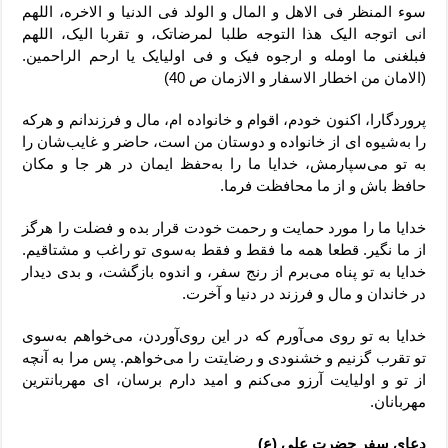
سوء المنظر فی الاهل و المال و الولد فی الدنیا و الاخره، اللهم
انی اتوجه الیک هذا التوجه طلبا لمرضاتک، و تقربا الیک، اللهم
فبلغنی ما اومله و ارجوه فیک و فی اولیایک یا ارحم الراحمین.
(الامان من اخطار الاسفار و الازمان ص 40)
پروردگارا، اکنون خودم، اقوام و خانواده ام، مال و فرزندانم و هرکه
را به‌شیوه ای از خانواده و دوستان من است، حاضر و غایب‌شان را
به تو می‌سپارمش، خدایا ما را به‌حفظ ایمان در هر جا و مکان
حافظ باش و از ما محافظت فرما.
خدایا ما را مورد حمایت و رحمت خودت‏ قرار بده و فضلت را هرگز
از ما نگیر. قطعا همه ما فقط و فقط به‌سوی تو راغب و مشتاقیم.
خدایا به تو پناه می‌برم از رنج سفر، و اندوه بازگشت، و بدی دیدار
در خاندان و مال و فرزند در دنیا و آخرت.‏
خدایا به تو روی می‌آورم که در این روی‌آوردن، می‌خواهم به‌سوی
تو تقرب گزنیم و خشنودی و رضایتت را می‌خواهم. پس مرا به آنچه
از تو و اولیایت آرزو می‌کنم و امید دارم برسان، ای مهربان‏ترین
مهربانان.
دعای سفر حضرت علی (ع)