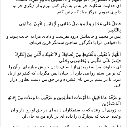
اى خداوند، شكايت جز به تو به ديگر كس نبرم و از ديگرى جز تو
داورى نجويم. هرگز مباد كه چنين كنم.
فَصَلِّ عَلَى مُحَمَّدٍ وَ آلِهِ وَ صِلْ دُعَائِي بِالْإِجَابَةِ وَ اقْرِنْ شِكَايَتِي
بِالتَّغْيِيرِ
پس بر محمد و خاندانش درود بفرست و دعاى مرا به اجابت پيوند و
دادخواهى مرا با دگرگون ساختن ستمگر قرين فرماى.
اَللَّهُمَّ لاَ تَفْتِنِّي بِالْقُنُوطِ مِنْ إِنْصَافِكَ وَ لاَ تَفْتِنْهُ بِالْأَمْنِ مِنْ إِنْكَارِكَ
فَيُصِرَّ عَلَى ظُلْمِي وَ يُحَاضِرَنِي بِحَقِّي‏
اى خداوند، مرا به نوميدى از انصاف دادن خويش ميازماى. و آن را
كه بر من ستم روا مى ‏دارد آن چنان ايمن مگردان كه كيفر تو از ياد
ببرد، تا در ستم بر من پاى فشرده و بر حق من دست تطاول دراز
كند.
وَ عَرِّفْهُ عَمَّا قَلِيلٍ مَا أَوْعَدْتَ الظَّالِمِينَ وَ عَرِّفْنِي مَا وَعَدْتَ مِنْ إِجَابَةِ
الْمُضْطَرِّينَ‏
به زودى آن وعده كه به ستمكاران داده‏ اى در حق او روا دار و آن
وعده اجابت كه بيچارگان را داده‏ اى در باره من به جاى آر.