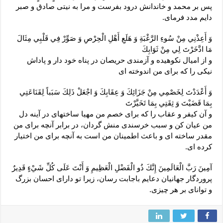
پس بر محمد و خاندانش درود بفرست و مرا به نيتى صادق و صبر
دايم مدد فرماى.
وَ أَعِذْنِي مِنْ سُوءِ الرَّغْبَةِ وَ هَلَعِ أَهْلِ الْحِرْصِ وَ صَوِّرْ فِي قَلْبِي مِثَالَ
مَا ادَّخَرْتَ لِي مِنْ ثَوَابِكَ‏
و از اميال نكوهيده و آزمندى حريصان در پناه خود دار و پاداش
نيكى را كه براى من اندوخته ‏اى‏
وَ أَعْدَدْتَ لِخَصْمِي مِنْ جَزَائِكَ وَ عِقَابِكَ وَ اجْعَلْ ذَلِكَ سَبَباً لِقَنَاعَتِي
بِمَا قَضَيْتَ وَ ثِقَتِي بِمَا تَخَيَّرْتَ‏
و آن كيفر و عقاب را كه براى خصم من مهيا ساخته‏اى در آينه دل
من عيان كن و سبب خرسندى منش گردان، در برابر آنچه براى من
مقدر ساخته‏ اى و باعث اطمينان من است به آنچه براى من اختيار
كرده ‏اى.
آمِينَ رَبَّ الْعَالَمِينَ إِنَّكَ ذُو الْفَضْلِ الْعَظِيمِ وَ أَنْتَ عَلَى كُلِّ شَيْ‏ءٍ قَدِيرٌ
پروردگار جهانيان دعايم باجابت رسان، زيرا تو داراى احسان بزرگ
و تواناى بر هر چيزى.