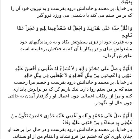
بِقُوَّتِكَ‏
بار خدايا، بر محمد و خاندانش درود بفرست و به نيروى خود آن را
كه بر من ستم مى‏ كند يا دشمنى مى ‏ورزد فرو گير
وَ افْلُلْ حَدَّهُ عَنِّي بِقُدْرَتِكَ وَ اجْعَلْ لَهُ شُغْلاً فِيمَا يَلِيهِ وَ عَجْزاً عَمَّا
يُنَاوِيهِ‏
و به قدرت خود از تيزى سطوتش بكاه و به درماندگيهاى خود
مشغولش نماى و در پيكار با آن كه به خلافش برخاسته است
عاجزش گردان.
اَللَّهُمَّ وَ صَلِّ عَلَى مُحَمَّدٍ وَ آلِهِ وَ لاَ تُسَوِّغْ لَهُ ظُلْمِي وَ أَحْسِنْ عَلَيْهِ
عَوْنِي وَ اعْصِمْنِي مِنْ مِثْلِ أَفْعَالِهِ وَ لاَ تَجْعَلْنِي فِي مِثْلِ حَالِهِ‏
بار خدايا، بر محمد و خاندانش درود بفرست و خصم مرا رخصت
مده كه بر من ستم روا دارد. نيك ياريم كن كه در برابرش پايدارى
كنم و مرا از ارتكاب اعمالى چون اعمال او و گرفتار آمدن به حالتى
چون حال او، نگه‏دار.
اَللَّهُمَّ صَلِّ عَلَى مُحَمَّدٍ وَ آلِهِ وَ أَعْدِنِي عَلَيْهِ عَدْوَى حَاضِرَةً تَكُونُ مِنْ
غَيْظِي بِهِ شِفَاءً وَ مِنْ حَنَقِي عَلَيْهِ وَفَاءً
بار خدايا، بر محمد و خاندانش درود بفرست و در حال مرا بر ضد او
چنان ياورى كن كه خشم مرا فرو نشاند و انتقام من از او بستاند.