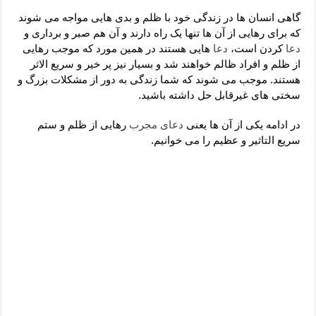
دعای رفع فقر و طلب رزق و روزی – آیه‌ جلب ثروت و برکت مال
گاهی انسان ها در زندگی خود با ظلم و بدی هایی مواجه می شوند
لا حول ولا قوة الا بالله برای چشم زخم – دعای چشم زخم ماشاالله
که برای رهایی از آن ها تنها یک راه دارند و آن هم صبر و برداری و
دعا
کردن است،
دعا
هایی هستند در همین مورد که موجب رهایی
دعای قوی رفع ترس – دعای مجرب برای آرامش قلب و رفع اضطراب
از ظلم و افراد ظالم خواهند شد و بسیار نیز پر خیر و سریع الاثر
دعا برای پولدار شدن در یک روز – دعای ثروت حضرت سلیمان
هستند. موجب می شوند که شما زندگی به دور از مشکلات بزرگ و
سختی های غیرقابل حل داشته باشید.
در ادامه یکی از آن ها یعنی
دعای مجرب
رهایی از ظلم و ستم
سریع التاثیر و عظیم را می خوانیم.