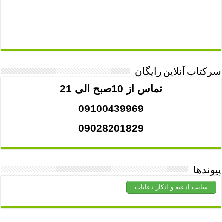
سرکتاب آنلاین رایگان
تماس از 10صبح الی 21
09100439969
09028201829
پیوندها
سایت ادعیه و اذکار دعایاب