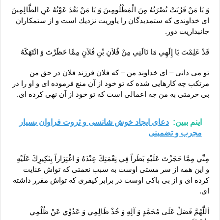
وَ يَا مَنْ قَرُبَتْ نُصْرَتُهُ مِنَ الْمَظْلُومِينَ‏ وَ يَا مَنْ بَعُدَ عَوْنُهُ عَنِ الظَّالِمِينَ‏
اى خداوندى كه ستمديدگان را ياوريت نزديك است‏ و از ستمكاران
جانبداريت دور.
قَدْ عَلِمْتَ يَا إِلَهِي مَا نَالَنِي مِنْ فُلاَنِ بْنِ فُلاَنٍ مِمَّا حَظَرْتَ وَ انْتَهَكَهُ
تو مى ‏دانى – اى خداوند من – كه فلان فرزند فلان در حق من
مرتكب چه كارهايى شده كه تو خود از آن منع فرموده ‏اى و او را در
بى‏ حرمتى به من چه اعمالى است كه تو خود از آن نهى كرده ‏اى.
اینم ببین:
دعای ایجاد خوش شانسی و ثروت فراوان بسیار
مجرب و تضمینی
مِنِّي مِمَّا حَجَزْتَ عَلَيْهِ بَطَراً فِي نِعْمَتِكَ عِنْدَهُ وَ اغْتِرَاراً بِنَكِيرِكَ عَلَيْهِ‏
و اين همه از سر مستى اوست به سبب نعمتى كه تواش عنايت
كرده‏ اى و از بى ‏باكى اوست در برابر كيفرى كه تواش مقرر داشته
‏اى.
اَللَّهُمَّ فَصَلِّ عَلَى مُحَمَّدٍ وَ آلِهِ وَ خُذْ ظَالِمِي وَ عَدُوِّي عَنْ ظُلْمِي