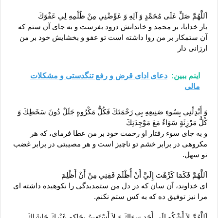
اَللَّهُمَّ صَلِّ عَلَى مُحَمَّدٍ وَ آلِهِ وَ عَوِّضْنِي مِنْ ظُلْمِهِ لِي عَفْوَكَ‏
بار خدايا، بر محمد و خاندانش درود بفرست و به جاى آن ستم كه
آن ستمكار بر من روا داشته است تو عفو و بخشايش خود بر من
ارزانى دار
اینم ببین:
دعای ادای قرض و رفع تنگدستی و مشکلات
مالی
وَ أَبْدِلْنِي بِسُوءِ صَنِيعِهِ بِي رَحْمَتَكَ فَكُلُّ مَكْرُوهٍ جَلَلٌ دُونَ سَخَطِكَ وَ
كُلُّ مَرْزِئَةٍ سَوَاءٌ مَعَ مَوْجِدَتِكَ‏
و به جاى سوء رفتار او رحمت خود بر من عطا فرماى، كه هر
مكروهى در برابر خشم تو ناچيز است و هر مصيبتى در برابر غضب
تو سهل.
اَللَّهُمَّ فَكَمَا كَرَّهْتَ إِلَيَّ أَنْ أُظْلَمَ فَقِنِي مِنْ أَنْ أَظْلِمَ‏
اى خداوند، آن سان كه در دل من ستمديدگى را نكوهيده داشته ‏اى
مرا نيز توفيق ده كه به كس ستم نكنم.
اَللَّهُمَّ لاَ أَشْكُو إِلَى أَحَدٍ سِوَاكَ وَ لاَ أَسْتَعِينُ بِحَاكِمٍ غَيْرِكَ حَاشَاكَ‏