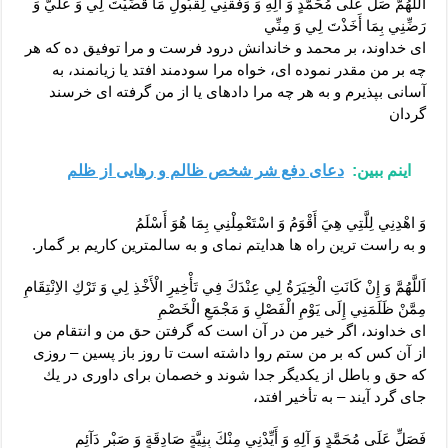
اَللَّهُمَّ صَلِّ عَلَى مُحَمَّدٍ وَ آلِهِ وَ وَفِّقْنِي لِقَبُولِ مَا قَضَيْتَ لِي وَ عَلَيَّ وَ
رَضِّنِي بِمَا أَخَذْتَ لِي وَ مِنِّي‏
اى خداوند، بر محمد و خاندانش درود فرست و مرا توفيق ده كه هر
چه بر من مقدر نموده ‏اى، خواه مرا سودمند افتد يا زيانمند، به
آسانى بپذيرم و به هر چه مرا داده‏اى يا از من گرفته‏ اى خرسند
گردان‏
اینم ببین:
دعای دفع شر شخص ظالم و رهایی از ظلم
وَ اهْدِنِي لِلَّتِي هِيَ أَقْوَمُ وَ اسْتَعْمِلْنِي بِمَا هُوَ أَسْلَمُ‏
و به راست‏ ترين راه ها هدايتم نماى و به سالم‏ترين كاريم بر گمار.
اَللَّهُمَّ وَ إِنْ كَانَتِ الْخِيَرَةُ لِي عِنْدَكَ فِي تَأْخِيرِ الْأَخْذِ لِي وَ تَرْكِ الاِنْتِقَامِ
مِمَّنْ ظَلَمَنِي إِلَى يَوْمِ الْفَصْلِ وَ مَجْمَعِ الْخَصْمِ‏
اى خداوند، اگر خير من در آن است كه گرفتن حق من و انتقام من
از آن كس كه بر من ستم روا داشته است تا روز باز پسين – روزى
كه حق و باطل از يكديگر جدا شوند و خصمان براى داورى در يك
جاى گرد آيند – به تأخير افتد،
فَصَلِّ عَلَى مُحَمَّدٍ وَ آلِهِ وَ أَيِّدْنِي مِنْكَ بِنِيَّةٍ صَادِقَةٍ وَ صَبْرٍ دَآئِمٍ‏