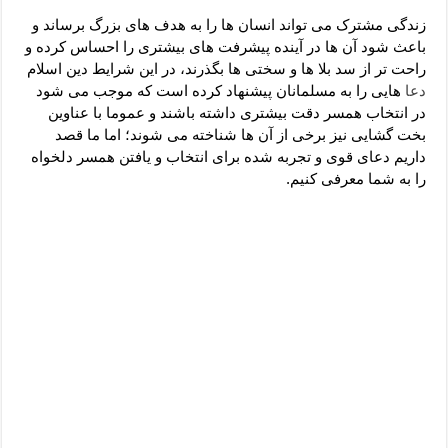
دعای رفع فقر و طلب رزق و روزی – آیه‌ جلب ثروت و برکت مال
زندگی مشترک می تواند انسان ها را به هدف های بزرگ برساند و
لا حول ولا قوة الا بالله برای چشم زخم – دعای چشم زخم ماشاالله
باعث شود آن ها در آینده پیشرفت های بیشتری را احساس کرده و
راحت تر از سد بلا ها و سختی ها بگذرند، در این شرایط دین اسلام
دعای قوی رفع ترس – دعای مجرب برای آرامش قلب و رفع اضطراب
دعا
هایی را به مسلمانان پیشنهاد کرده است که موجب می شود
دعا برای پولدار شدن در یک روز – دعای ثروت حضرت سلیمان
در انتخاب همسر دقت بیشتری داشته باشند و عموما با عناوین
بخت گشایی نیز برخی از آن ها شناخته می شوند؛ اما ما قصد
داریم دعای قوی و تجربه شده برای انتخاب و یافتن همسر دلخواه
را به شما معرفی کنیم.