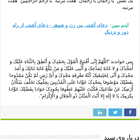
یک نفس “یَا رَحْمَانُ یَا رَحْمَانُ” هفت مرتبه “یَا أَرْحَمَ الرَّاحِمِینَ” هفت
مرتبه.
اینم ببین:
دعای آشتی بین زن و شوهر - دعای آشتی از راه
دور و نزدیک
پس خواندند “اللَّهُمَّ إِنِّی أَفْتَتِحُ الْقَوْلَ بِحَمْدِکَ وَ أَنْطِقُ بِالثَّنَاءِ عَلَیْکَ وَ
أُمَجِّدُکَ وَ لا غَایَةَ لِمَدْحِکَ وَ أُثْنِی عَلَیْکَ وَ مَنْ یَبْلُغُ غَایَةَ ثَنَائِکَ وَ أَمَدَ
مَجْدِکَ وَ أَنَّی لِخَلِیقَتِکَ کُنْهُ مَعْرِفَةِ مَجْدِکَ وَ أَیَّ زَمَنٍ لَمْ تَکُنْ مَمْدُوحا
بِفَضْلِکَ مَوْصُوفا بِمَجْدِکَ عَوَّادا عَلَی الْمُذْنِبِینَ بِحِلْمِکَ تَخَلَّفَ سُکَّانُ
أَرْضِکَ عَنْ طَاعَتِکَ فَکُنْتَ عَلَیْهِمْ عَطُوفا بِجُودِکَ جَوَادا بِفَضْلِکَ عَوَّادا
بِکَرَمِکَ یَا لا إِلَهَ إِلا أَنْتَ الْمَنَّانُ ذُو الْجَلالِ وَ الْإِکْرَامِ”.
درباره‌ی سید