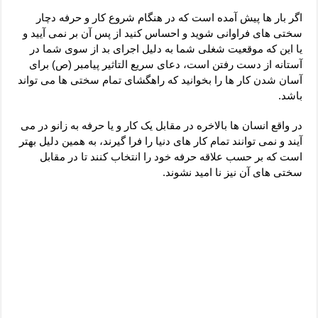
دعای رفع فقر و طلب رزق و روزی – آیه‌ جلب ثروت و برکت مال
اگر بار ها پیش آمده است که در هنگام شروع کار و حرفه دچار
لا حول ولا قوة الا بالله برای چشم زخم – دعای چشم زخم ماشاالله
سختی های فراوانی شوید و احساس کنید از پس آن بر نمی آیید و
یا این که موقعیت شغلی شما به دلیل اجرای بد از سوی شما در
دعای قوی رفع ترس – دعای مجرب برای آرامش قلب و رفع اضطراب
آستانه از دست رفتن است، دعای سریع التاثیر پیامبر (ص) برای
دعا برای پولدار شدن در یک روز – دعای ثروت حضرت سلیمان
آسان شدن کار ها را بخوانید که راهگشای تمام سختی ها می تواند
باشد.
در واقع انسان ها بالاخره در مقابل یک کار و یا حرفه به زانو در می
آیند و نمی توانند تمام کار های دنیا را فرا گیرند، به همین دلیل بهتر
است که بر حسب علاقه حرفه خود را انتخاب کنند تا در مقابل
سختی های آن نیز نا امید نشوند.