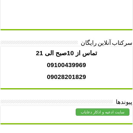
سرکتاب آنلاین رایگان
تماس از 10صبح الی 21
09100439969
09028201829
پیوندها
سایت ادعیه و اذکار دعایاب