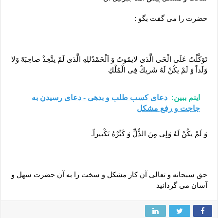
حضرت را می گفت بگو :
تَوَكَّلْتُ عَلَی الْحَی الَّذی لایمُوتُ وَ اَلْحَمْدُللِهِ الَّذی لَمْ یتَّخِذْ صاحِبَهً وَلا
وَلَداً وَ لَمْ یكُنْ لَهُ شَریكٌ فِی الْمُلْكِ
اینم ببین:
دعای کسب طلب و بدهی - دعای رسیدن به
جاجت و رفع مشکل
وَ لَمْ یكُنْ لَهُ وَلِی مِنَ الذُّلِّ وَ كَبِّرْهُ تَكْبیراً.
حق سبحانه و تعالی آن کار مشکل و سخت را به آن حضرت سهل و
آسان می گردانید