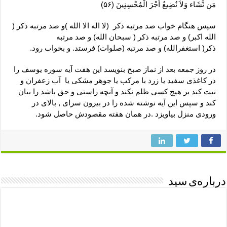
مَن نَّشَاء وَلاَ نُضِیعُ أَجْرَ الْمُحْسِنِینَ (۵۶)
سپس هنگام خواب صد مرتبه ذکر (لا اله الا الله )و صد مرتبه ذکر (
الله اکبر) و صد مرتبه ذکر ( سبحان الله) و صد مرتبه
ذکر( استغفرالله) و صد مرتبه (صلوات) فرستد. و بخواب رود.
در روز جمعه بعد از نماز صبح بنویسد این هفت آیه سوره یوسف را
در کاغذی سفید یا زرد با مرکب یا جوهر مشکی یا آب زعفران و
نیت کند بر هیچ کسی ظلم نکند و آنچه راستی و حق باشد را بیان
کند و سپس این آیه نوشته شده را در بیرون سرای , بالای در
ورودی منزل بیاویزد .در همان هفته مقصودش حاصل شود.
درباره‌ی سید