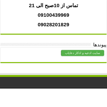
تماس از 10صبح الی 21
09100439969
09028201829
پیوندها
سایت ادعیه و اذکار دعایاب
کلیه حقوق برای
دعاشفا
محفوظ است. استفاده از مطالب با ذکر منبع
آزاد است.