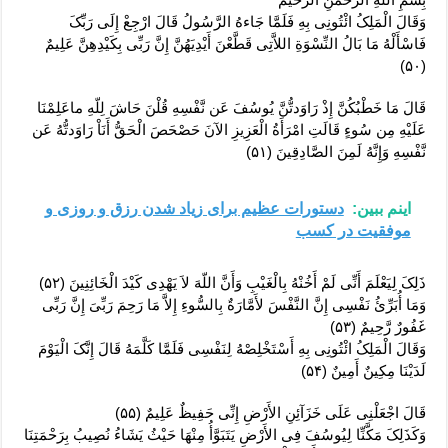
وَقَالَ الْمَلِکُ ائْتُونِی بِهِ فَلَمَّا جَاءهُ الرَّسُولُ قَالَ ارْجِعْ إِلَى رَبِّکَ
فَاسْأَلْهُ مَا بَالُ النِّسْوَةِ اللاَّتِی قَطَّعْنَ أَیْدِیَهُنَّ إِنَّ رَبِّی بِکَیْدِهِنَّ عَلِیمٌ
(۵۰)
قَالَ مَا خَطْبُکُنَّ إِذْ رَاوَدتُّنَّ یُوسُفَ عَن نَّفْسِهِ قُلْنَ حَاشَ لِلّهِ ماعَلِمْنَا
عَلَیْهِ مِن سُوءٍ قَالَتِ امْرَأَةُ الْعَزِیزِ الآنَ حَصْحَصَ الْحَقُّ أَنَاْ رَاوَدتُّهُ عَن
نَّفْسِهِ وَإِنَّهُ لَمِنَ الصَّادِقِینَ (۵۱)
اینم ببین:
دستورات عظیم برای زیاد شدن رزق و روزی و
موفقیت در کسب
ذَلِکَ لِیَعْلَمَ أَنِّی لَمْ أَخُنْهُ بِالْغَیْبِ وَأَنَّ اللّهَ لاَ یَهْدِی کَیْدَ الْخَائِنِینَ (۵۲)‏
وَمَا أُبَرِّئُ نَفْسِی إِنَّ النَّفْسَ لأَمَّارَةٌ بِالسُّوءِ إِلاَّ مَا رَحِمَ رَبِّیَ إِنَّ رَبِّی
غَفُورٌ رَّحِیمٌ (۵۳)
وَقَالَ الْمَلِکُ ائْتُونِی بِهِ أَسْتَخْلِصْهُ لِنَفْسِی فَلَمَّا کَلَّمَهُ قَالَ إِنَّکَ الْیَوْمَ
لَدَیْنَا مِکِینٌ أَمِینٌ (۵۴)
قَالَ اجْعَلْنِی عَلَى خَزَآئِنِ الأَرْضِ إِنِّی حَفِیظٌ عَلِیمٌ (۵۵)
وَکَذَلِکَ مَکَّنِّا لِیُوسُفَ فِی الأَرْضِ یَتَبَوَّأُ مِنْهَا حَیْثُ یَشَاءُ نُصِیبُ بِرَحْمَتِنَا