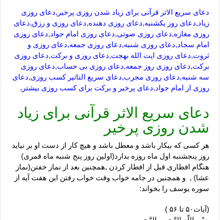
دعای سریع الاثر قرآنی برای زیاد شدن روزی پرخیر,دعای روزی
زیاد,دعای روز یکشنبه,دعای روزی دهنده,دعای روزی و رزق,دعای
روزی مغازه,دعای روزی صوتی,دعای روزی امام جواد,دعای روزی
امام سجاد,دعای روزی شنبه,دعای روزی جمعه,دعای روزی و
ثروت,دعای روزی ایت الله بهجت,دعای روزی و برکت,دعای روزی
برکت,دعای روزی روز جمعه,دعای روزی بی حساب,دعای روزی
سه شنبه,دعای روزی مجرب,دعای سریع التاثیر کسب روزی,دعای
روزی از امام جواد,دعای پرخیر و برکت برای کسب روزی بیشتر,
دعای سریع الاثر قرآنی برای زیاد
شدن روزی پرخیر
هر کسی که بیکار باشد و معطل باشد و هیچ کار از دست او بر نیاید
روز پنجشنبه اول ماه روزه بدارد(اولین روز پنج شنبه ماه قمری)
هنگام افطاری قبل از افطار کردن ,همچنین بعد از نماز خفتن(نماز
عشا) , و همچنین در جامه خواب وقت خواب رفتن این هفت آیه از
سوره یوسف را بخواند:
(آیات۵۰ تا ۵۶ )
بِسْمِ اللّهِ الرَّحمنِ الرَّحيم