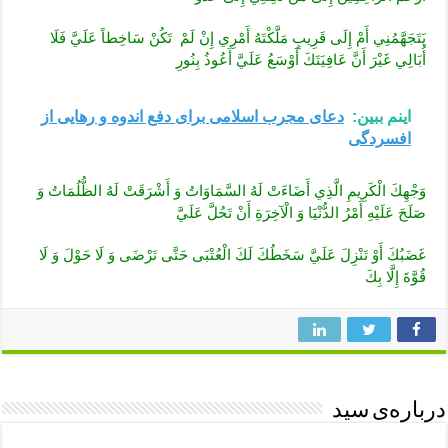
يَتَجَهَّمُنِي أَمْ إِلَى قَرِيبٍ مَلَّكْتَهُ أَمْرِي إِنْ لَمْ‏ تَكُنْ سَاخِطاً عَلَيَّ فَلَا
أُبَالِي غَيْرَ أَنَّ عَافِيَتَكَ أَوْسَعُ عَلَيَّ أَعُوذُ بِنُورِ
اینم ببین:
دعای مجرب اسلامی برای دفع اندوه و رهایی از
افسردگی
وَجْهِكَ الْكَرِيمِ الَّذِي أَضَاءَتْ لَهُ السَّمَاوَاتُ وَ أَشْرَقَتْ لَهُ الظُّلُمَاتُ وَ
صَلَحَ عَلَيْهِ أَمْرُ الدُّنْيَا وَ الْآخِرَةِ أَنْ تَحُلَّ عَلَيَّ
غَضَبُكَ أَوْ تَنْزِلَ عَلَيَّ سَخَطُكَ لَكَ الْعُتْبَى حَتَّى تَرْضَى وَ لَا حَوْلَ وَ لَا
قُوَّةَ إِلَّا بِكَ
درباره‌ی سید