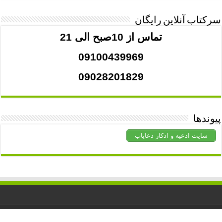
سرکتاب آنلاین رایگان
تماس از 10صبح الی 21
09100439969
09028201829
پیوندها
سایت ادعیه و اذکار دعایاب