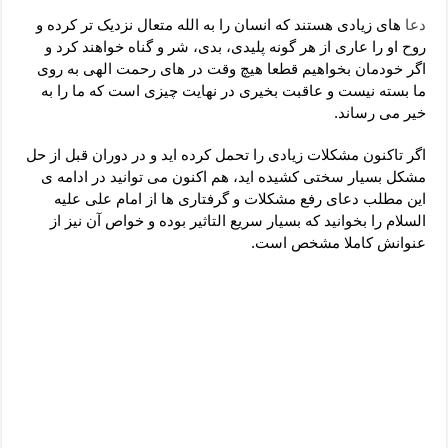
دعای رفع فقر و طلب رزق و روزی – آیه‌ جلب ثروت و برکت مال
دعا
های زیادی هستند که انسان را به الله متعال نزدیک تر کرده و
لا حول ولا قوة الا بالله برای چشم زخم – دعای چشم زخم ماشاالله
روح او را عاری از هر گونه پلیدی، بدی، شر و گناه خواهند کرد و
اگر خودمان بخواهیم قطعا هیچ وقت در های رحمت الهی به روی
دعای قوی رفع ترس – دعای مجرب برای آرامش قلب و رفع اضطراب
ما بسته نیست و عاقبت بخیری در نهایت چیزی است که ما را به
دعا برای پولدار شدن در یک روز – دعای ثروت حضرت سلیمان
خیر می رساند.
اگر تاکنون مشکلات زیادی را تحمل کرده اید و در دوران قبل از حل
مشکل بسیار سختی کشیده اید، هم اکنون می توانید در ادامه ی
این مطلب دعای رفع مشکلات و گرفتاری ها از امام علی علیه
السلام را بخوانید که بسیار سریع التاثیر بوده و خواص آن نیز از
عنوانش کاملا مشخص است.