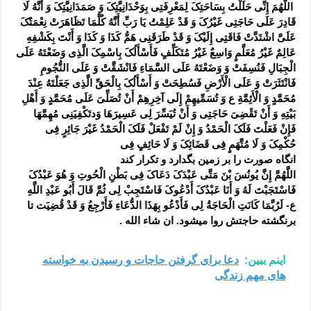
اللَّهُمَ‏ إِنِّی‏ حَلَلْتُ‏ بِسَاحَتِکَ‏ لِمَعْرِفَتِی‏ بِوَحْدَانِیَّتِکَ وَ صَمَدَانِیَّتِکَ‏ وَ أَنَّهُ لَا
قَادِرَ عَلَى حَاجَتِی غَیْرُکَ وَ قَدْ عَلِمْتُ یَا رَبِّ أَنَّهُ کُلَّمَا تَظَاهَرَتْ نِعْمَتُکَ
عَلَیَّ اشْتَدَّتْ فَاقَتِی إِلَیْکَ وَ قَدْ طَرَقَنِی هَمُّ کَذَا وَ کَذَا وَ أَنْتَ بِکَشْفِهِ
عَالِمٌ غَیْرُ مُعَلَّمٍ وَاسِعٌ غَیْرُ مُتَکَلِّفٍ‏ فَأَسْأَلُکَ بِاسْمِکَ الَّذِی وَضَعْتَهُ عَلَى
الْجِبَالِ فَنُسِفَتْ‏ وَ وَضَعْتَهُ عَلَى السَّمَاءِ فَانْشَقَّتْ وَ عَلَى النُّجُومِ
فَانْتَثَرَتْ وَ عَلَى الْأَرْضِ فَسُطِحَتْ وَ أَسْأَلُکَ بِالْحَقِّ الَّذِی جَعَلْتَهُ عِنْدَ
مُحَمَّدٍ وَ الْأَئِمَّةِ ع وَ تُسَمِّیهِمْ إِلَى آخِرِهِمْ أَنْ تُصَلِّیَ عَلَى مُحَمَّدٍ وَ أَهْلِ
بَیْتِهِ وَ أَنْ تَقْضِیَ حَاجَتِی وَ أَنْ تُیَسِّرَ لِی عَسِیرَهَا وَدتَکْفِیَنِی مُهِمَّهَا
فَإِنْ فَعَلْتَ فَلَکَ الْحَمْدُ وَ إِنْ لَمْ تَفْعَلْ فَلَکَ الْحَمْدُ غَیْرَ جَائِرٍ فِی
حُکْمِکَ وَ لَا مُتَّهَمٍ فِی قَضَائِکَ وَ لَا حَائِفٍ فِی
انگاه صورت را بر زمین بگدارد و تکرار کند
اللَّهُمَّ إِنَّ یُونُسَ بْنَ مَتَّى عَبْدَکَ دَعَاکَ فِی بَطْنِ الْحُوتِ وَ هُوَ عَبْدُکَ
فَاسْتَجَبْتَ لَهُ‏ وَ أَنَا عَبْدُکَ أَدْعُوکَ فَاسْتَجِبْ لِی ثُمَّ قَالَ أَبُو عَبْدِ اللَّهِ
ع- لَرُبَّمَا کَانَتِ الْحَاجَةُ لِی فَأَدْعُو بِهَذَا الدُّعَاءِ فَأَرْجِعُ وَ قَدْ قُضِیَت‏ تا
برنگشته حاجتش روا میشود. ان شاء الله .
اینم ببین:
دعا برای گرفتن حاجات و رسیدن به خواسته
های مهم زندگی