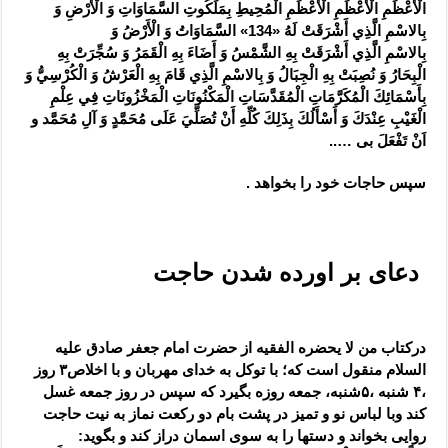
الْأَعْظَمِ الْأَعْظَمِ الْأَعْظَمِ الْمُحِيطِ بِمَلَكُوتِ
السَّمَاوَاتِ وَ الْأَرْضِ وَ
بِالاسْمِ الَّذِي
أَشْرَقَتْ لَهُ‏ «134» السَّمَاوَاتُ وَ الْأَرْضُ وَ
بِالاسْمِ الَّذِي أَشْرَقَتْ بِهِ الشَّمْسُ وَ أَضَاءَ
بِهِ الْقَمَرُ وَ سُجِّرَتْ بِهِ
الْبِحَارُ وَ نُصِبَتْ بِهِ
الْجِبَالُ وَ بِالاسْمِ الَّذِي قَامَ بِهِ الْعَرْشُ وَ
الْكُرْسِيُّ وَ
بِأَسْمَائِكَ الْمُكَرَّمَاتِ الْمُقَدَّسَاتِ
الْمَكْنُونَاتِ‏ الْمَخْزُونَاتِ فِي عِلْمِ
الْغَيْبِ
عِنْدَكَ وَ أَسْأَلُكَ بِذَلِكَ كُلِّهِ أَنْ تُصَلِّيَ عَلَى مُحَمَّدٍ وَ آلِ مُحَمَّد و
اَنْ تَفْعَلَ بی …..
سپس حاجات خود را بخواهد .
دعای بر اورده شدن حاجت
درکتاب من لا یحضره الفقیه از حضرت امام جعفر صادق علیه
السلام منقول است که؛ با توکل به خدای مهربان و با اخلاص۳ روز
،۴ شنبه ،۵شنبه، جمعه روزه بگیرد که سپس در روز جمعه غسل
کند وبا لباس نو و تمیز در پشت بام دو رکعت نماز به نیت حاجت
روایی بخواند و دستها را به سوی اسمان دراز کند و بگوید: