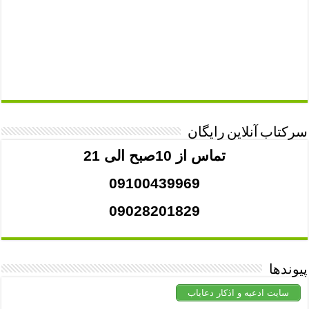
سرکتاب آنلاین رایگان
تماس از 10صبح الی 21
09100439969
09028201829
پیوندها
سایت ادعیه و اذکار دعایاب