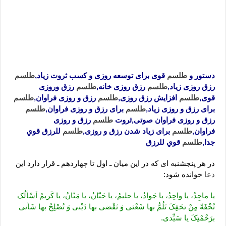
دستور و
طلسم
قوی برای توسعه روزی و کسب ثروت زیاد,
طلسم
رزق روزی زیاد,
طلسم
رزق روزی خانه,
طلسم
رزق وروزی
قوی,
طلسم
افزایش رزق روزی,
طلسم
رزق و روزی فراوان,
طلسم
برای رزق و روزی زیاد,
طلسم
برای رزق و روزی فراوان,
طلسم
رزق و روزی فراوان صوتی,ثروت
طلسم
رزق و روزی
فراوان,
طلسم
برای زیاد شدن رزق و روزی,
طلسم
للرزق قوي
جدا,
طلسم
قوي للرزق
در هر پنجشنبه ای که در این میان ـ اول تا چهاردهم ـ قرار دارد این
دعا
خوانده شود:
یا ماجِدُ، یا واحِدُ، یا جَوادُ، یا حلیمُ، یا حَنّانُ، یا مَنّانُ، یا کَریمُ اَسْألُک
تُحْفَةً مِنْ تحَفِکَ تَلُمُّ بها شَعْثی وَ تَقْضی بها دَیْنی وَ تُصْلِحُ بها شَأنی
برَحْمْتِکَ یا سَیِّدی.