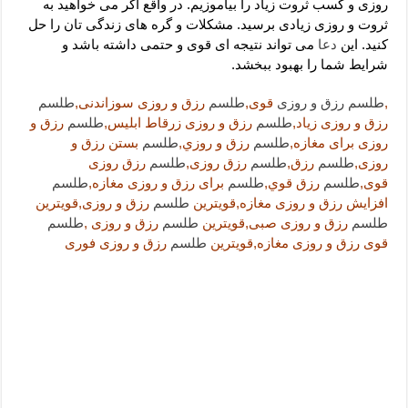
دعای رفع فقر و طلب رزق و روزی – آیه‌ جلب ثروت و برکت مال
روزی و کسب ثروت زیاد را بیاموزیم. در واقع اگر می خواهید به
ثروت و روزی زیادی برسید. مشکلات و گره های زندگی تان را حل
لا حول ولا قوة الا بالله برای چشم زخم – دعای چشم زخم ماشاالله
کنید. این
دعا
می تواند نتیجه ای قوی و حتمی داشته باشد و
شرایط شما را بهبود ببخشد.
دعای قوی رفع ترس – دعای مجرب برای آرامش قلب و رفع اضطراب
دعا برای پولدار شدن در یک روز – دعای ثروت حضرت سلیمان
,
طلسم
رزق و روزی
قوی,
طلسم
رزق و روزی سوزاندنی,
طلسم
رزق و روزی زیاد,
طلسم
رزق و روزی زرقاط ابلیس,
طلسم
رزق و
روزی برای مغازه,
طلسم
رزق و روزي,
طلسم
بستن رزق و
روزی,
طلسم
رزق,
طلسم
رزق روزی,
طلسم
رزق روزی
قوی,
طلسم
رزق قوي,
طلسم
برای رزق و روزی مغازه,
طلسم
افزایش رزق و روزی مغازه,قویترین
طلسم
رزق و روزی,قویترین
طلسم
رزق و روزی صبی,قویترین
طلسم
رزق و روزی ,
طلسم
قوی رزق و روزی مغازه,قویترین
طلسم
رزق و روزی فوری