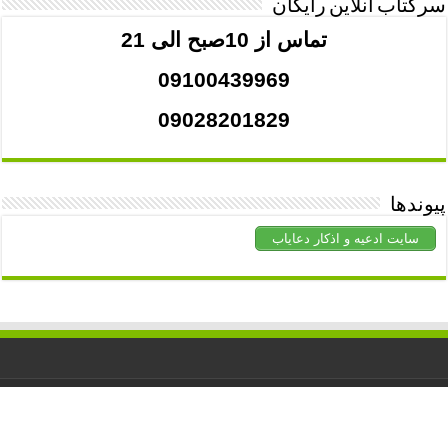
سرکتاب آنلاین رایگان
تماس از 10صبح الی 21
09100439969
09028201829
پیوندها
سایت ادعیه و اذکار دعایاب
کلیه حقوق برای
دعاشفا
محفوظ است. استفاده از مطالب با ذکر منبع