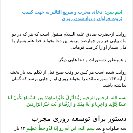
اینم ببین:
دعای مجرب و سریع التاثیر به جهت کسب
ثروت فراوان و زیاد شدن روزی
روایت ازحضرت صادق علیه السلام منقول است که هر که در دو
ماه پیاپی هر روز چهارصد مرتبه این
دعا
بخواند خدا علم بسیار یا
مال بسیار او را کرامت فرماید.
و همینطور دستورات و
دعا
هایی دیگر:
روایت شده است هر کس در وقت صبح قبل از تکلم سه بار بخشی
از آیه ۱۴۴ سوره مائده را بخواند روزی او از جایی برسد که گمان
نداشته باشد.
بسم الله الرحمن الرحیم رَبَّنا أَنْزِلْ عَلَيْنا ماءِدَةً مِنَ السَّماءِ تكُونُ لَنا
عيدًا لِأَوَّلِنا وَ آخِرِنا وَ آيَةً مِنْكَ وَ ارْزُقْنا وَ أَنْتَ خَيْرُ الرّازِقينَ.
دستور برای توسعه روزی مجرب
سه صلوات و بعد
بسم الله، این آیه رو اِنّهُ لَذُو حَظِّ عَظِیمٍ
۱۲ بار