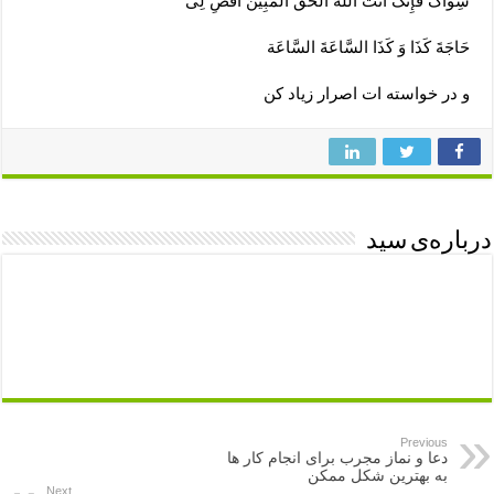
سِوَاکَ فَإِنَّکَ أَنْتَ اللَّهُ الْحَقُّ الْمُبِینُ اقْضِ لِی
حَاجَةَ کَذَا وَ کَذَا السَّاعَةَ السَّاعَة
و در خواسته ات اصرار زیاد کن
درباره‌ی سید
Previous
دعا و نماز مجرب برای انجام کار ها
به بهترین شکل ممکن
Next