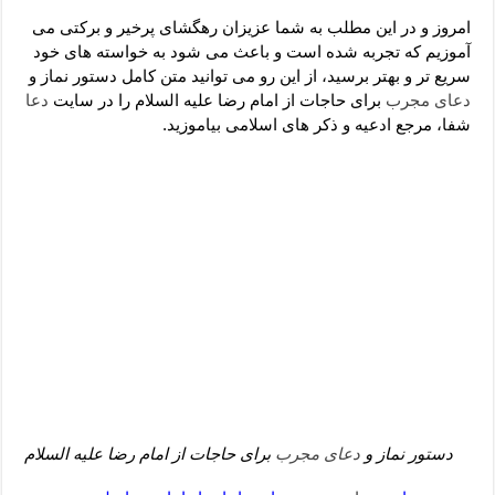
دعای رفع فقر و طلب رزق و روزی – آیه‌ جلب ثروت و برکت مال
امروز و در این مطلب به شما عزیزان رهگشای پرخیر و برکتی می
لا حول ولا قوة الا بالله برای چشم زخم – دعای چشم زخم ماشاالله
آموزیم که تجربه شده است و باعث می شود به خواسته های خود
سریع تر و بهتر برسید، از این رو می توانید متن کامل دستور نماز و
دعای قوی رفع ترس – دعای مجرب برای آرامش قلب و رفع اضطراب
دعای مجرب
برای حاجات از امام رضا علیه السلام را در سایت
دعا
دعا برای پولدار شدن در یک روز – دعای ثروت حضرت سلیمان
شفا، مرجع ادعیه و ذکر های اسلامی بیاموزید.
دستور نماز و
دعای مجرب
برای حاجات از امام رضا علیه السلام