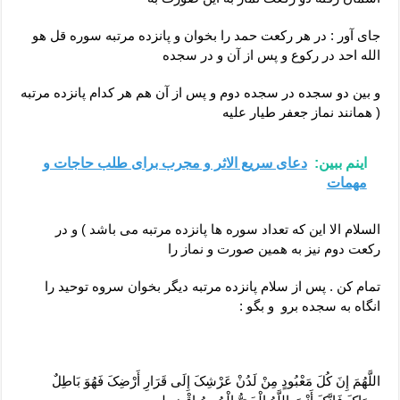
جای آور : در هر رکعت حمد را بخوان و پانزده مرتبه سوره قل هو
الله احد در رکوع و پس از آن و در سجده
و بین دو سجده در سجده دوم و پس از آن هم هر کدام پانزده مرتبه
( همانند نماز جعفر طیار علیه
اینم ببین:
دعای سریع الاثر و مجرب برای طلب حاجات و
مهمات
السلام الا این که تعداد سوره ها پانزده مرتبه می باشد ) و در
رکعت دوم نیز به همین صورت و نماز را
تمام کن . پس از سلام پانزده مرتبه دیگر بخوان سروه توحید را
انگاه به سجده برو و بگو :
اللَّهُمَ‏ إِنَ‏ کُلَ‏ مَعْبُودٍ مِنْ لَدُنْ عَرْشِکَ إِلَى قَرَارِ أَرْضِکَ فَهُوَ بَاطِلٌ