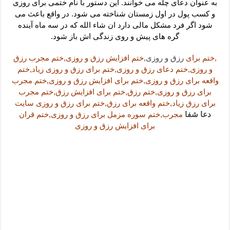
دعای رفع فقر و طلب رزق و روزی – آیه‌ جلب ثروت و برکت مال
به عنوان دعای چله می خوانند. این دستور با نام ختمی برای روزی
و کسب پول در اول زمستان شناخته می شود. در واقع باعث می
لا حول ولا قوة الا بالله برای چشم زخم – دعای چشم زخم ماشاالله
شود اگر فرد مشکل مالی دارد ان شاء الله که در سه ماه آینده
گره های پیش و روی زندگی اش باز شود.
دعای قوی رفع ترس – دعای مجرب برای آرامش قلب و رفع اضطراب
دعا برای پولدار شدن در یک روز – دعای ثروت حضرت سلیمان
,ختم برای
رزق و روزی
,ختم افزایش رزق و روزی,ختم مجرب رزق
و روزی,ختم دعای رزق و روزی,ختم برای رزق و روزی زیاد,ختم
واقعه برای رزق و روزی,ختم برای افزایش رزق و روزی,ختم مجرب
برای رزق و روزی,ختم رزق,ختم برای افزایش رزق,ختم مجرب
برای رزق زیاد,ختم واقعه برای رزق,ختم برای رزق و روزی سایت
دعا شفا
مجرب,ختم سوره مزمل برای رزق و روزی,ختم قران
برای افزایش رزق و روزی