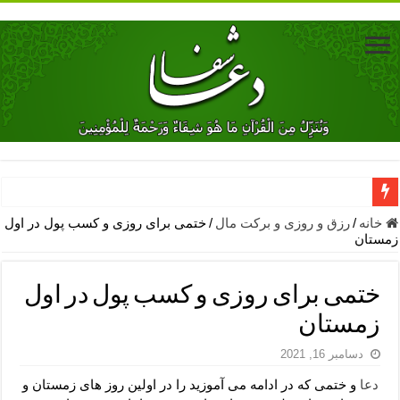
دعای جلب محبت فوری معشوق – دعای جلب محبت شوهر
خانه
/
رزق و روزی و برکت مال
/
ختمی برای روزی و کسب پول در اول
زمستان
دعای مشکل گشا برای رفع فقر – ذکرهای روزی‌ بخش
معجزات دعای یا من اظهر الجمیل – دعای یا من اظهر الجمیل برای حاج
ختمی برای روزی و کسب پول در اول
مهم ترین اذکار الهی و فضیلت آن ها – ذکر مخصوص مستجاب الدعوه ش
زمستان
دعا برای ترس بچه ها در خواب – دعای ترس و بی خوابی کودکان
دسامبر 16, 2021
نماز حاجت برای کار گشایی- دعای رفع مشکلات و طلب حاجت
دعا
و ختمی که در ادامه می آموزید را در اولین روز های زمستان و