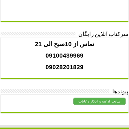
سرکتاب آنلاین رایگان
تماس از 10صبح الی 21
09100439969
09028201829
پیوندها
سایت ادعیه و اذکار دعایاب