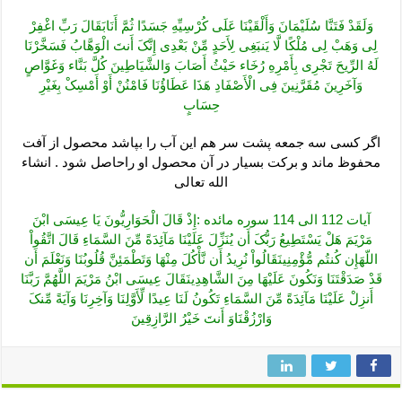
وَلَقَدْ فَتَنَّا سُلَیْمَانَ وَأَلْقَیْنَا عَلَى کُرْسِیِّهِ جَسَدًا ثُمَّ أَنَابَقَالَ رَبِّ اغْفِرْ
لِی وَهَبْ لِی مُلْکًا لَّا یَنبَغِی لِأَحَدٍ مِّنْ بَعْدِی إِنَّکَ أَنتَ الْوَهَّابُ فَسَخَّرْنَا
لَهُ الرِّیحَ تَجْرِی بِأَمْرِهِ رُخَاء حَیْثُ أَصَابَ وَالشَّیَاطِینَ کُلَّ بَنَّاء وَغَوَّاصٍ
وَآخَرِینَ مُقَرَّنِینَ فِی الْأَصْفَادِ هَذَا عَطَاؤُنَا فَامْنُنْ أَوْ أَمْسِکْ بِغَیْرِ
حِسَابٍ
اگر کسی سه جمعه پشت سر هم این آب را بپاشد محصول از آفت
محفوظ ماند و برکت بسیار در آن محصول او راحاصل شود . انشاء
الله تعالی
آیات 112 الی 114 سوره مائده :إِذْ قَالَ الْحَوَارِیُّونَ یَا عِیسَى ابْنَ
مَرْیَمَ هَلْ یَسْتَطِیعُ رَبُّکَ أَن یُنَزِّلَ عَلَیْنَا مَآئِدَةً مِّنَ السَّمَاءِ قَالَ اتَّقُواْ
اللّهَإِن کُنتُم مُّؤْمِنِینَقَالُواْ نُرِیدُ أَن نَّأْکُلَ مِنْهَا وَتَطْمَئِنَّ قُلُوبُنَا وَنَعْلَمَ أَن
قَدْ صَدَقْتَنَا وَنَکُونَ عَلَیْهَا مِنَ الشَّاهِدِینَقَالَ عِیسَى ابْنُ مَرْیَمَ اللَّهُمَّ رَبَّنَا
أَنزِلْ عَلَیْنَا مَآئِدَةً مِّنَ السَّمَاءِ تَکُونُ لَنَا عِیدًا لِّأَوَّلِنَا وَآخِرِنَا وَآیَةً مِّنکَ
وَارْزُقْنَاوَ أَنتَ خَیْرُ الرَّازِقِینَ