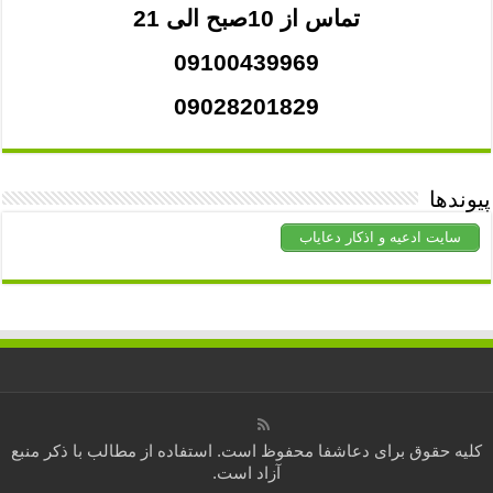
تماس از 10صبح الی 21
09100439969
09028201829
پیوندها
سایت ادعیه و اذکار دعایاب
کلیه حقوق برای
دعاشفا
محفوظ است. استفاده از مطالب با ذکر منبع
آزاد است.