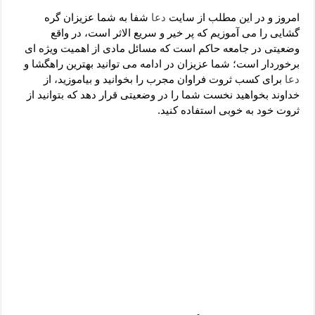
دعای رفع فقر و طلب رزق و روزی – آیه‌ جلب ثروت و برکت مال
امروز و در این مطلب از سایت
دعا
شفا به شما عزیزان گره
لا حول ولا قوة الا بالله برای چشم زخم – دعای چشم زخم ماشاالله
گشایی را می آموزیم که پر خیر و سریع الاثر است، در واقع
وضعیتی در جامعه حاکم است که مسائل مادی از اهمیت ویژه ای
دعای قوی رفع ترس – دعای مجرب برای آرامش قلب و رفع اضطراب
برخوردار است؛ شما عزیزان در ادامه می توانید بهترین راهگشا و
دعا برای پولدار شدن در یک روز – دعای ثروت حضرت سلیمان
دعا
برای کسب ثروت فراوان مجرب را بخوانید و بیاموزید، از
خداوند بخواهید نخست شما را در وضعیتی قرار دهد که بتوانید از
ثروت خود به خوبی استفاده کنید.