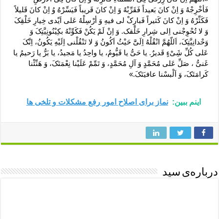
فَأخْرِجْهُ وَ اِنْ کانَ بَعیداً فَقَرِّبْهُ وَ اِنْ کانَ قَریباً فَیَسِّرْهُ وُ اِنْ کانَ قَلیلاً
فَکَثِّرْهُ وَ اِنْ کانَ کَثیراً فَبارِکْ لی فیهِ وَ أرْسِلْهُ عَلی اَیْدی خِیارِ خَلْقِکَ
وَ لا تُحْوِجْنی اِلی شِرارِ خَلْقک. وَ اِنْ لَمْ یَکُنْ فَکَوِّنْهُ بکِیْنُونِیَّتِکَ وَ
وَحْدانِیَّتِکَ، اَللّهُمَّ انْقُلْهُ اِلَیََّ حَیْثُ اَکُونُ وَ لا تَنْقُلْنی اِلَیْهِ یَکُونُ، اِنَّکَ
عَلی کُلِّ شَِیْءٍ قَدیرٌ. یا حَیُّ یا قَیُّومُ، یا واحِدُ یا مَجیدُ، یا بَرُّ یا رَحیمُ یا
غَنیُّ ، صَلِّ عَلی مُحَمَّدٍ وَ آلِ مُحَمَّدٍ، وَ تَمِّمْ عَلَیْنا نِعْمَتَکَ، وَ هَنِّئْنا
کَرامَتَکَ، وَ اَلْبسْنا عافیَتَکَ.»
اینم ببین:
نماز برای اصلاح امور رفع مشکلات و تلخی ها
درباره‌ی سید