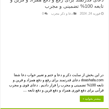
دعای رفع فقر و طلب رزق و روزی – آیه‌ جلب ثروت و برکت مال
تابعه 100% تضمینی و مجرب
لا حول ولا قوة الا بالله برای چشم زخم – دعای چشم زخم ماشاالله
فوریه 24, 2024
دعا و ذکر مجرب
0
دعای قوی رفع ترس – دعای مجرب برای آرامش قلب و رفع اضطراب
دعا برای پولدار شدن در یک روز – دعای ثروت حضرت سلیمان
در این بخش از سایت ذکر و دعا و ختم و تعبیر خواب دعا شفا
doashafa.com دعای قدرتمند برای رفع و دفع همزاد و قرین و
تابعه 100% تضمینی و مجرب را قرار دادیم . دعای قوی و مجرب
قرآنی برای دفع فوری همزاد و دفع قرین و دفع تابعه …
بیشتر بخوانید »