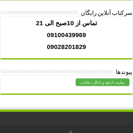
سرکتاب آنلاین رایگان
تماس از 10صبح الی 21
09100439969
09028201829
پیوندها
سایت ادعیه و اذکار دعایاب