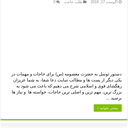
دعای رفع فقر و طلب رزق و روزی – آیه‌ جلب ثروت و برکت مال
آگوست 17, 2019
طلب حاجت
0
لا حول ولا قوة الا بالله برای چشم زخم – دعای چشم زخم ماشاالله
دعای قوی رفع ترس – دعای مجرب برای آرامش قلب و رفع اضطراب
دعا برای پولدار شدن در یک روز – دعای ثروت حضرت سلیمان
دستور توسل به حضرت معصومه (س) برای حاجات و مهمات در
یکی دیگر از پست ها و مطالب سایت دعا شفا، به شما عزیزان
رهگشای قوی و اسلامی شرح می دهیم که باعث می شود به
بزرگ ترین، مهم ترین و اصلی ترین حاجات، خواسته ها و نیاز ها
برسید …
بیشتر بخوانید »