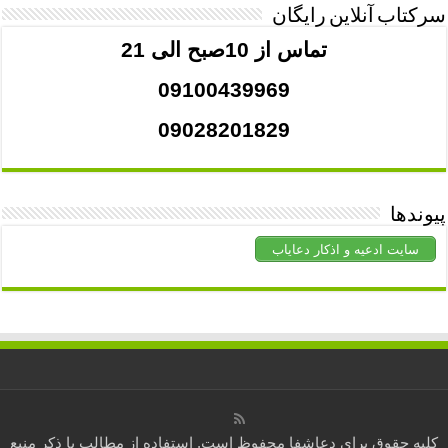
سرکتاب آنلاین رایگان
تماس از 10صبح الی 21
09100439969
09028201829
پیوندها
سایت ادعیه و اذکار دعایاب
کلیه حقوق برای
دعاشفا
محفوظ است. استفاده از مطالب با ذکر منبع