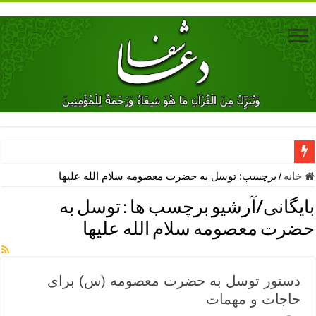
دعای جلب محبت فوری معشوق – دعای جلب محبت شوهر
خانه
/
برچسب:
توسل به حضرت معصومه سلام الله علیها
دعای مشکل گشا برای رفع فقر – ذکرهای روزی‌ بخش
بایگانی/آرشیو برچسب ها :
توسل به
معجزات دعای یا من اظهر الجمیل – دعای یا من اظهر الجمیل برای حاج
حضرت معصومه سلام الله علیها
مهم ترین اذکار الهی و فضیلت آن ها – ذکر مخصوص مستجاب الدعوه ش
دعا برای ترس بچه ها در خواب – دعای ترس و بی خوابی کودکان
دستور توسل به حضرت معصومه (س) برای
نماز حاجت برای کار گشایی- دعای رفع مشکلات و طلب حاجت
حاجات و مهمات