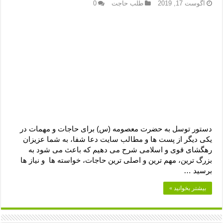
دعای رفع فقر و طلب رزق و روزی – آیه‌ جلب ثروت و برکت مال
آگوست 17, 2019
طلب حاجت
0
لا حول ولا قوة الا بالله برای چشم زخم – دعای چشم زخم ماشاالله
دعای قوی رفع ترس – دعای مجرب برای آرامش قلب و رفع اضطراب
دعا برای پولدار شدن در یک روز – دعای ثروت حضرت سلیمان
دستور توسل به حضرت معصومه (س) برای حاجات و مهمات در
یکی دیگر از پست ها و مطالب سایت دعا شفا، به شما عزیزان
رهگشای قوی و اسلامی شرح می دهیم که باعث می شود به
بزرگ ترین، مهم ترین و اصلی ترین حاجات، خواسته ها و نیاز ها
برسید …
بیشتر بخوانید »