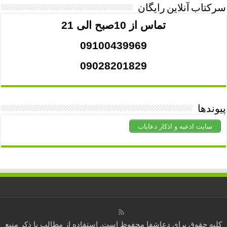
سرکتاب آنلاین رایگان
تماس از 10صبح الی 21
09100439969
09028201829
پیوندها
سایت ادعیه و اذکار دعایاب
کلیه حقوق برای
دعاشفا
محفوظ است. استفاده از مطالب با ذکر منبع