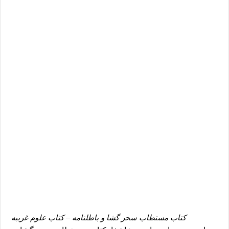
دعای رفع فقر و طلب رزق و روزی – آیه‌ جلب ثروت و برکت مال
لا حول ولا قوة الا بالله برای چشم زخم – دعای چشم زخم ماشاالله
دعای قوی رفع ترس – دعای مجرب برای آرامش قلب و رفع اضطراب
دعا برای پولدار شدن در یک روز – دعای ثروت حضرت سلیمان
کتاب مستطاب سحر گشا و باطلنامه – کتاب علوم غریبه