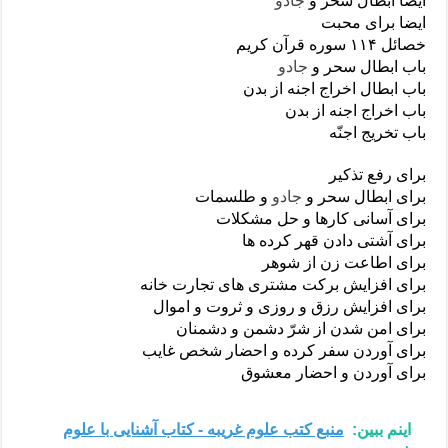
ایضا ابطال سحر و
جادو
ایضا برای محبت
خصائل ۱۱۴ سوره قرآن کریم
باب ابطال سحر و
جادو
باب ابطال اخراج اجنه از بدن
باب اخراج اجنه از بدن
باب تخریج اجنّه
برای رفع تذکیر
برای ابطال سحر و
جادو
و طلسمات
برای آسانی کارها و حل مشکلات
برای آشتی دادن قهر کرده ها
برای اطاعت زن از شوهر
برای افزایش برکت مشتری های تجارت خانه
برای افزایش رزق و روزی و ثروت و اموال
برای امن شدن از شرّ دشمن و دشمنان
برای آوردن سفر کرده و احضار شخص غایب
برای آوردن و احضار معشوق
اینم ببین:
منبع کتب علوم غریبه - کتاب آشنایی با علوم