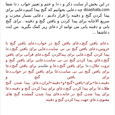
دعای رفع فقر و طلب رزق و روزی – آیه‌ جلب ثروت و برکت مال
در این بخش از سایت ذکر و
دعا
و ختم و تعبیر خواب
دعا
شفا
doashafa.com چه دعایی بخوانیم که گنج پیدا کنیم,دعایی برای
لا حول ولا قوة الا بالله برای چشم زخم – دعای چشم زخم ماشاالله
پیدا کردن گنج و دفینه را قرار دادیم . دعایی بسیار مجرب و
دعای قوی رفع ترس – دعای مجرب برای آرامش قلب و رفع اضطراب
سریع الاجابه برای پیدا کردن و یافتن گنج و دفینه . برای گنج
یابی و دفینه یابی می توانید از دعای زیر کمک بگیرید .س ایت
دعا برای پولدار شدن در یک روز – دعای ثروت حضرت سلیمان
دعاشفا …
,دعای یافتن گنج,دعای یافتن گنج در خواب,دعای یافتن گنج با
خروس,دعای یافتن گنج نی نی سایت,دعایی برای یافتن گنج,
دعا
پیدا کردن گنج,دعایی برای پیداکردن گنج,دعای قرآنی برای یافتن
گنج,دعاي پيدا كردن گنج نی نی سایت,دعایی برای یافتن گنج و
ثروت حلال,
دعا
برای یافتن گنج,دعا و
طلسم
برای یافتن گنج,دعا
برای یافتن گنج نی نی سایت,دعا برای یافتن گنج در خواب,دعا
برای یافتن گنج و
دفینه,دعا+برای+یافتن+گنج+و+دفینه+ایران,دعای پیدا شدن گنج
طلا,دعا براي پيدا كردن گنج,دعاي براي پيدا كردن گنج و دفينه,دعا
برای پیدا شدن گنج در خانه,دعای پیدا شدن گمشده گنج های
معنوی,دعاي جهت پيدا كردن گنج و دفينه