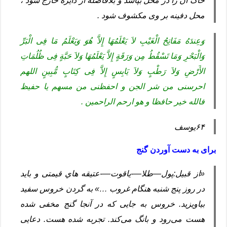
خاک آن را در محل بپاشد و بلافاصله از دایره خارج شود ،
محل دفینه بر وی مکشوف شود .
وَعِندَهُ مَفَاتِحُ الْغَیْبِ لاَ یَعْلَمُهَا إِلاَّ هُوَ وَیَعْلَمُ مَا فِی الْبَرِّ
وَالْبَحْرِ وَمَا تَسْقُطُ مِن وَرَقَةٍ إِلاَّ یَعْلَمُهَا وَلاَ حَبَّةٍ فِی ظُلُمَاتِ
الأَرْضِ وَلاَ رَطْبٍ وَلاَ یَابِسٍ إِلاَّ فِی كِتَابٍ مُّبِينٍ اللهم
احرسنی من شر الجن و احفظنی من مسهم یا حفیظ
فالله خیر حافظا و هو ارحم الراحمین .
۶۴یوسف
برای به دست آوردن گنج
«از قبیل:پول—طلا—-یاقوت—-عتیقه هاي قیمتی و باید
در روز پنج شنبه هنگام غروب …» به گردن خروس سفید
بیاویزید. خروس به جایی که در آنجا گنج مخفی شده
هست می‌رود و بانگ می‌کند. تجربه شده هست. دعایی