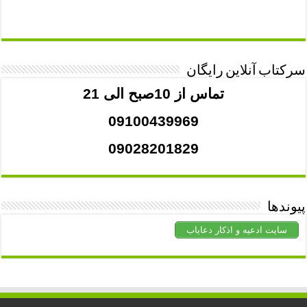
سرکتاب آنلاین رایگان
تماس از 10صبح الی 21
09100439969
09028201829
پیوندها
سایت ادعیه و اذکار دعایاب