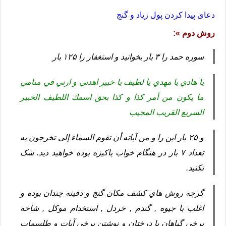
دعای پیدا کردن پول زیاد و گنج
روش دوم »:
سوره حمد را ۳ بار بخوانید و استغفار را ۱۲۵ بار
يا هادي يا مهدي يا لطيف يا خبير اهدني و ارني في منامي
ما يكون من أمر كذا و كذا بحق اسمك اللطيف الخبير
السريع القريب المجيب
و ۲۵ بار این را و من آياته أن تقوم السماء إلى تخرجون به
تعداد ۷ بار در هنگام خواب پاکیزه بوده خواهید دید. شک
نکنید.
گرچه روش هاي کشف مکان گنج و دفینه چندان بوده و
اغلب با جیوه , گندم , خردل , استخدام موکل , شاخه
برخی گیاهان یا درختان و نوشتن برخی آیات و طلسمات