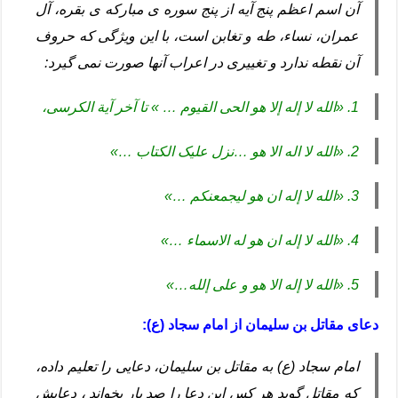
آن اسم اعظم پنج آیه از پنج سوره ی مبارکه ی بقره، آل
عمران، نساء، طه و تغابن است، با این ویژگی که حروف
آن نقطه ندارد و تغییری در اعراب آنها صورت نمی گیرد:
1. «الله لا إله إلا هو الحی القیوم … » تا آخر آیة الکرسی،
2. «الله لا اله الا هو …نزل علیک الکتاب …»
3. «الله لا إله ان هو لیجمعنکم …»
4. «الله لا إله ان هو له الاسماء …»
5. «الله لا إله الا هو و علی إلله…»
دعای مقاتل بن سلیمان از امام سجاد (ع):
امام سجاد (ع) به مقاتل بن سلیمان، دعایی را تعلیم داده،
که مقاتل گوید هر کس این دعا را صد بار بخواند ، دعایش