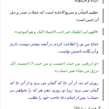
کرده و فرموده:
عظیم الشأن و سریع الاجابة است که جملات صدر و ذیل
آن چنین است:
«اللهم انی اطعتک فی احب الاشیاء الیک و هو التوحید»:
خدایا من تو را اطاعت کردم در آنچه بیشتر دوست داری
و آن یگانه دانستن تواست.
«و ارزقنی من حیث احتسب و من حیث لا احتسبه، انک
ترزق من تشاء بغیر حساب»
روزی ام ده، از آن جا که گمان می برم و از آن جا که
گمان نمی برم؛ زیرا تو روزی دهی هر که را بخواهی بی
حساب؛ پس از اتمام دعا حاجت خود را بطلب.
برگرفته از
دعا 786