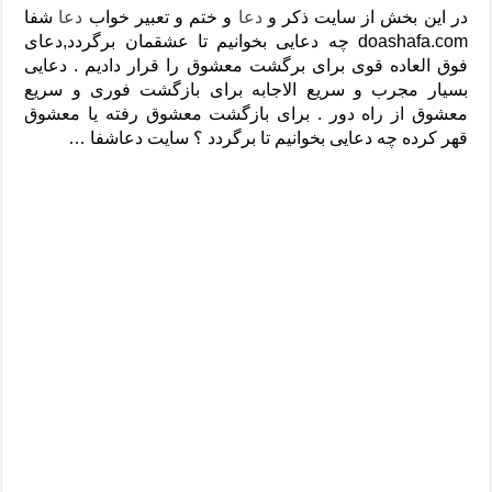
دعای رفع فقر و طلب رزق و روزی – آیه‌ جلب ثروت و برکت مال
در این بخش از سایت ذکر و
دعا
و ختم و تعبیر خواب
دعا
شفا
doashafa.com چه دعایی بخوانیم تا عشقمان برگردد,دعای
لا حول ولا قوة الا بالله برای چشم زخم – دعای چشم زخم ماشاالله
فوق العاده قوی برای برگشت معشوق را قرار دادیم . دعایی
دعای قوی رفع ترس – دعای مجرب برای آرامش قلب و رفع اضطراب
بسیار مجرب و سریع الاجابه برای بازگشت فوری و سریع
معشوق از راه دور . برای بازگشت معشوق رفته یا معشوق
دعا برای پولدار شدن در یک روز – دعای ثروت حضرت سلیمان
قهر کرده چه دعایی بخوانیم تا برگردد ؟ سایت دعاشفا …