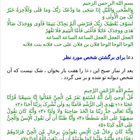
بسم الله الر حمن الرحیم
وَالضُّحَى وَاللَّیْلِ إِذَا سَجَى مَا وَدَّعَکَ رَبُّکَ وَمَا قَلَى وَلَلْآخِرَةُ خَیْرٌ
لَّکَ مِنَ الْأُولَى وَ
لَسَوْفَ یُعْطِیکَ رَبُّکَ فَتَرْضَى أَلَمْ یَجِدْکَ یَتِیمًا فَآوَى وَوَجَدَکَ ضَالًّا
َهَدَى وَوَجَدَکَ عَائِلًا فَأَغْنَى فَأَمَّا الْیَتِیمَ فَلَا تَقْهَرْ
العجل العجل العجل الساعة الساعة الساعة
الوحا الوحا الوحا فلان بن فلان علی حب فلانه بنت فلانه
دعا
برای برگشتن شخص مورد نظر
بعد از نماز صبح این
دعا
را هفت بار بخوان ، شک نیست که آن
شخص دیوانه تو شده و بر می گردد .
بِسْمِ اللَّهِ الرَّحْمَنِ الرَّحِیمِ
قُلْ أُوحِیَ إِلَیَّ أَنَّهُ اسْتَمَعَ نَفَرٌ مِّنَ الْجِنِّ فَقَالُوا إِنَّا سَمِعْنَا قُرْآنًا
عَجَبًا ﴿۱﴾ یَهْدِی إِلَى الرُّشْدِ فَآمَنَّا بِهِ وَلَن نُّشْرِکَ بِرَبِّنَا أَحَدًا ﴿۲﴾
وَأَنَّهُ تَعَالَى جَدُّ رَبِّنَا مَا اتَّخَذَ صَاحِبَةً وَلَا وَلَدًا ﴿۳﴾ وَأَنَّهُ کَانَ یَقُولُ
سَفِیهُنَا عَلَى اللَّهِ شَطَطًا ﴿۴﴾ وَأَنَّا ظَنَنَّا أَن لَّن تَقُولَ الْإِنسُ وَالْجِنُّ
عَلَى اللَّهِ کَذِبًا ﴿۵﴾
وَأَنَّهُ کَانَ رِجَالٌ مِّنَ الْإِنسِ یَعُوذُونَ بِرِجَالٍ مِّنَ الْجِنِّ فَزَادُوهُمْ
رَهَقًا ﴿۶﴾ وَأَنَّهُمْ ظَنُّوا کَمَا ظَنَنتُمْ أَن لَّن یَبْعَثَ اللَّهُ أَحَدًا ﴿۷﴾