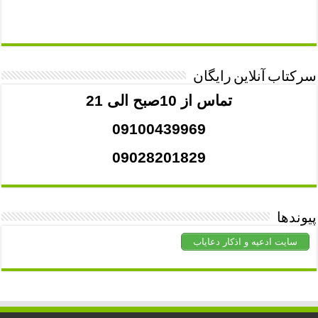
سرکتاب آنلاین رایگان
تماس از 10صبح الی 21
09100439969
09028201829
پیوندها
سایت ادعیه و اذکار دعایاب