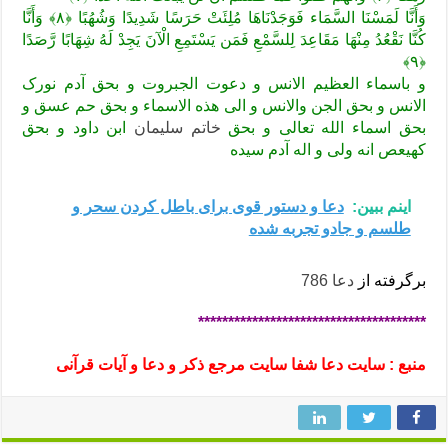
وَأَنَّا لَمَسْنَا السَّمَاء فَوَجَدْنَاهَا مُلِئَتْ حَرَسًا شَدِیدًا وَشُهُبًا ﴿۸﴾ وَأَنَّا
کُنَّا نَقْعُدُ مِنْهَا مَقَاعِدَ لِلسَّمْعِ فَمَن یَسْتَمِعِ الْآنَ یَجِدْ لَهُ شِهَابًا رَّصَدًا
﴿۹﴾
و باسماء العظیم الانس و دعوت الجبروت و بحق آدم نورک
الانس و بحق الجن والانس و الی هذه الاسماء و بحق حم عسق و
بحق اسماء الله تعالی و بحق
خاتم سلیمان
ابن داود و بحق
کهیعص انه ولی و اله آدم سیده
اینم ببین:
دعا و دستور قوی برای باطل کردن سحر و
طلسم و جادو تجربه شده
برگرفته از
دعا 786
**************************************
منبع : سایت دعا شفا سایت مرجع ذکر و دعا و آیات قرآنی