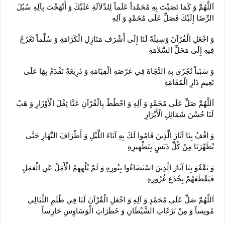
اَللَّهُمَّ وَ كَمَا نَصَبْتَ بِهِ مُحَمَّداً عَلَماً لِلدَّلاَلَةِ عَلَيْكَ وَ أَنْهَجْتَ بِآلِهِ سُبُلَ
الرِّضَا إِلَيْكَ فَصَلِّ عَلَى مُحَمَّدٍ وَ آلِهِ‏
وَ اجْعَلِ الْقُرْآنَ وَسِيلَةً لَنَا إِلَى أَشْرَفِ مَنَازِلِ الْكَرَامَةِ وَ سُلَّماً نَعْرُجُ
فِيهِ إِلَى مَحَلِّ السَّلاَمَةِ
وَ سَبَباً نُجْزَى بِهِ النَّجَاةَ فِي عَرْصَةِ الْقِيَامَةِ وَ ذَرِيعَةً نَقْدَمُ بِهَا عَلَى
نَعِيمِ دَارِ الْمُقَامَةِ
اَللَّهُمَّ صَلِّ عَلَى مُحَمَّدٍ وَ آلِهِ وَ احْطُطْ بِالْقُرْآنِ عَنَّا ثِقْلَ الْأَوْزَارِ وَ هَبْ
لَنَا حُسْنَ شَمَائِلِ الْأَبْرَارِ
وَ اقْفُ بِنَا آثَارَ الَّذِينَ قَامُوا لَكَ بِهِ آنَاءَ اللَّيْلِ وَ أَطْرَافَ النَّهَارِ حَتَّى
تُطَهِّرَنَا مِنْ كُلِّ دَنَسٍ بِتَطْهِيرِهِ‏
وَ تَقْفُوَ بِنَا آثَارَ الَّذِينَ اسْتَضَاءُوا بِنُورِهِ وَ لَمْ يُلْهِهِمُ الْأَمَلُ عَنِ الْعَمَلِ
فَيَقْطَعَهُمْ بِخُدَعِ غُرُورِهِ‏
اَللَّهُمَّ صَلِّ عَلَى مُحَمَّدٍ وَ آلِهِ وَ اجْعَلِ الْقُرْآنَ لَنَا فِي ظُلَمِ اللَّيَالِي
مُونِساً وَ مِنْ نَزَغَاتِ الشَّيْطَانِ وَ خَطَرَاتِ الْوَسَاوِسِ حَارِساً