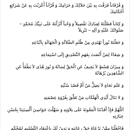
وَ فُرْقَاناً فَرَقْتَ بِهِ بَيْنَ حَلاَلِكَ وَ حَرَامِكَ وَ قُرْآناً أَعْرَبْتَ بِهِ عَنْ شَرَائِعِ
أَحْكَامِكَ‏
وَ كِتَاباً فَصَّلْتَهُ لِعِبَادِكَ تَفْصِيلاً وَ وَحْياً أَنْزَلْتَهُ عَلَى نَبِيِّكَ مُحَمَّدٍ –
صَلَوَاتُكَ عَلَيْهِ وَ آلِهِ – تَنْزِيلاً
وَ جَعَلْتَهُ نُوراً نَهْتَدِي مِنْ ظُلَمِ الضَّلاَلَةِ وَ الْجَهَالَةِ بِاتِّبَاعِهِ‏
وَ شِفَاءً لِمَنْ أَنْصَتَ بِفَهَمِ التَّصْدِيقِ إِلَى اسْتِمَاعِهِ‏
وَ مِيزَانَ قِسْطٍ لاَ يَحِيفُ عَنِ الْحَقِّ لِسَانُهُ وَ نُورَ هُدًى لاَ يَطْفَأُ عَنِ
الشَّاهِدِينَ بُرْهَانُهُ‏
وَ عَلَمَ نَجَاةٍ لاَ يَضِلُّ مَنْ أَمَّ قَصْدَ سُنَّتِهِ‏
وَ لا تَنَالُ أَيْدِي الْهَلَكَاتِ مَنْ تَعَلَّقَ بِعُرْوَةِ عِصْمَتِهِ‏
اَللَّهُمَّ فَإِذْ أَفَدْتَنَا الْمَعُونَةَ عَلَى تِلاَوَتِهِ وَ سَهَّلْتَ جَوَاسِيَ أَلْسِنَتِنَا بِحُسْنِ
عِبَارَتِهِ‏
فَاجْعَلْنَا مِمَّنْ يَرْعَاهُ حَقَّ رِعَايَتِهِ وَ يَدِينُ لَكَ بِاعْتِقَادِ التَّسْلِيمِ لِمُحْكَمِ