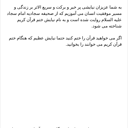
دعای رفع فقر و طلب رزق و روزی – آیه‌ جلب ثروت و برکت مال
به شما عزیزان نیایشی پر خیر و برکت و سریع الاثر بر زندگی و
لا حول ولا قوة الا بالله برای چشم زخم – دعای چشم زخم ماشاالله
مسیر موفقیت انسان می آموزیم که از صحیفه سجادیه امام سجاد
علیه السلام روایت شده است و به نام نیایش ختم قرآن کریم
دعای قوی رفع ترس – دعای مجرب برای آرامش قلب و رفع اضطراب
شناخته می شود.
دعا برای پولدار شدن در یک روز – دعای ثروت حضرت سلیمان
اگر می خواهید قرآن را ختم کنید حتما نیایش عظیم که هنگام ختم
قرآن کریم می خوانند را بخوانید.