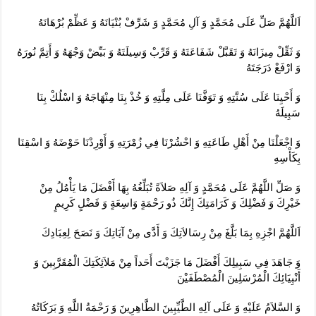
اَللَّهُمَّ صَلِّ عَلَى مُحَمَّدٍ وَ آلِ مُحَمَّدٍ وَ شَرِّفْ بُنْيَانَهُ وَ عَظِّمْ بُرْهَانَهُ‏
وَ ثَقِّلْ مِيزَانَهُ وَ تَقَبَّلْ شَفَاعَتَهُ وَ قَرِّبْ وَسِيلَتَهُ وَ بَيِّضْ وَجْهَهُ وَ أَتِمَّ نُورَهُ
وَ ارْفَعْ دَرَجَتَهُ‏
وَ أَحْيِنَا عَلَى سُنَّتِهِ وَ تَوَفَّنَا عَلَى مِلَّتِهِ وَ خُذْ بِنَا مِنْهَاجَهُ وَ اسْلُكْ بِنَا
سَبِيلَهُ‏
وَ اجْعَلْنَا مِنْ أَهْلِ طَاعَتِهِ وَ احْشُرْنَا فِي زُمْرَتِهِ وَ أَوْرِدْنَا حَوْضَهُ وَ اسْقِنَا
بِكَأْسِهِ‏
وَ صَلِّ اللَّهُمَّ عَلَى مُحَمَّدٍ وَ آلِهِ صَلاَةً تُبَلِّغُهُ بِهَا أَفْضَلَ مَا يَأْمُلُ مِنْ
خَيْرِكَ وَ فَضْلِكَ وَ كَرَامَتِكَ إِنَّكَ ذُو رَحْمَةٍ وَاسِعَةٍ وَ فَضْلٍ كَرِيمٍ‏
اَللَّهُمَّ اجْزِهِ بِمَا بَلَّغَ مِنْ رِسَالاَتِكَ وَ أَدَّى مِنْ آيَاتِكَ وَ نَصَحَ لِعِبَادِكَ‏
وَ جَاهَدَ فِي سَبِيلِكَ أَفْضَلَ مَا جَزَيْتَ أَحَداً مِنْ مَلاَئِكَتِكَ الْمُقَرَّبِينَ وَ
أَنْبِيَائِكَ الْمُرْسَلِينَ الْمُصْطَفَيْنَ‏
وَ السَّلاَمُ عَلَيْهِ وَ عَلَى آلِهِ الطَّيِّبِينَ الطَّاهِرِينَ وَ رَحْمَةُ اللَّهِ وَ بَرَكَاتُهُ