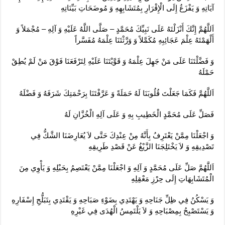
آيَاتِهِ وَ يَفْزَعُ إِلَى الْإِقْرَارِ بِمُتَشَابِهِهِ وَ مُوضَحَاتِ بَيِّنَاتِهِ‏
اَللَّهُمَّ إِنَّكَ أَنْزَلْتَهُ عَلَى نَبِيِّكَ مُحَمَّدٍ – صَلَّى اللَّهُ عَلَيْهِ وَ آلِهِ – مُجْمَلاً وَ
أَلْهَمْتَهُ عِلْمَ عَجَائِبِهِ مُكَمَّلاً وَ وَرَّثْتَنَا عِلْمَهُ مُفَسَّراً
وَ فَضَّلْتَنَا عَلَى مَنْ جَهِلَ عِلْمَهُ وَ قَوَّيْتَنَا عَلَيْهِ لِتَرْفَعَنَا فَوْقَ مَنْ لَمْ يُطِقْ
حَمْلَهُ‏
اَللَّهُمَّ فَكَمَا جَعَلْتَ قُلُوبَنَا لَهُ حَمَلَةً وَ عَرَّفْتَنَا بِرَحْمَتِكَ شَرَفَهُ وَ فَضْلَهُ‏
فَصَلِّ عَلَى مُحَمَّدٍ الْخَطِيبِ بِهِ وَ عَلَى آلِهِ الْخُزَّانِ لَهُ‏
وَ اجْعَلْنَا مِمَّنْ يَعْتَرِفُ بِأَنَّهُ مِنْ عِنْدِكَ حَتَّى لاَ يُعَارِضَنَا الشَّكُّ فِي
تَصْدِيقِهِ وَ لاَ يَخْتَلِجَنَا الزَّيْغُ عَنْ قَصْدِ طَرِيقِهِ‏
اَللَّهُمَّ صَلِّ عَلَى مُحَمَّدٍ وَ آلِهِ وَ اجْعَلْنَا مِمَّنْ يَعْتَصِمُ بِحَبْلِهِ وَ يَأْوِي مِنَ
الْمُتَشَابِهَاتِ إِلَى حِرْزِ مَعْقِلِهِ‏
وَ يَسْكُنُ فِي ظِلِّ جَنَاحِهِ وَ يَهْتَدِي بِضَوْءِ صَبَاحِهِ وَ يَقْتَدِي بِتَبَلُّجِ إِسْفَارِهِ
وَ يَسْتَصْبِحُ بِمِصْبَاحِهِ وَ لاَ يَلْتَمِسُ الْهُدَى فِي غَيْرِهِ‏