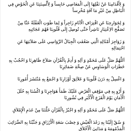
وَ لِأَقْدَامِنَا عَنْ نَقْلِهَا إِلَى الْمَعَاصِي حَابِساً وَ لِأَلْسِنَتِنَا عَنِ الْخَوْضِ فِي
الْبَاطِلِ مِنْ غَيْرِ مَا آفَةٍ مُخْرِساً
وَ لِجَوَارِحِنَا عَنِ اقْتِرَافِ الْآثَامِ زَاجِراً وَ لِمَا طَوَتِ الْغَفْلَةُ عَنَّا مِنْ
تَصَفُّحِ الاِعْتِبَارِ نَاشِراً حَتَّى تُوصِلَ إِلَى قُلُوبِنَا فَهْمَ عَجَائِبِهِ‏
وَ زَوَاجِرَ أَمْثَالِهِ الَّتِي ضَعُفَتِ الْجِبَالُ الرَّوَاسِي عَلَى صَلاَبَتِهَا عَنِ
احْتِمَالِهِ‏
اَللَّهُمَّ صَلِّ عَلَى مُحَمَّدٍ وَ آلِهِ وَ أَدِمْ بِالْقُرْآنِ صَلاَحَ ظَاهِرِنَا وَ احْجُبْ بِهِ
خَطَرَاتِ الْوَسَاوِسِ عَنْ صِحَّةِ ضَمَائِرِنَا
وَ اغْسِلْ بِهِ دَرَنَ قُلُوبِنَا وَ عَلاَئِقَ أَوْزَارِنَا وَ اجْمَعْ بِهِ مُنْتَشَرَ أُمُورِنَا
وَ أَرْوِ بِهِ فِي مَوْقِفِ الْعَرْضِ عَلَيْكَ ظَمَأَ هَوَاجِرِنَا وَ اكْسُنَا بِهِ حُلَلَ
الْأَمَانِ يَوْمَ الْفَزَعِ الْأَكْبَرِ فِي نُشُورِنَا
اَللَّهُمَّ صَلِّ عَلَى مُحَمَّدٍ وَ آلِهِ وَ اجْبُرْ بِالْقُرْآنِ خَلَّتَنَا مِنْ عَدَمِ الْإِمْلاَقِ‏
وَ سُقْ إِلَيْنَا بِهِ رَغَدَ الْعَيْشِ وَ خِصْبَ سَعَةِ الْأَرْزَاقِ وَ جَنِّبْنَا بِهِ الضَّرَائِبَ
الْمَذْمُومَةَ وَ مَدَانِيَ الْأَخْلاَقِ‏