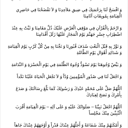
وَ افْسَحْ لَنَا بِرَحْمَتِكَ فِي ضِيقِ مَلاَحِدِنَا وَ لاَ تَفْضَحْنَا فِي حَاضِرِي
الْقِيَامَةِ بِمُوبِقَاتِ آثَامِنَا
وَ ارْحَمْ بِالْقُرْآنِ فِي مَوْقِفِ الْعَرْضِ عَلَيْكَ ذُلَّ مَقَامِنَا وَ ثَبِّتْ بِهِ عِنْدَ
اضْطِرَابِ جِسْرِ جَهَنَّمَ يَوْمَ الْمَجَازِ عَلَيْهَا زَلَلَ أَقْدَامِنَا
وَ نَوِّرْ بِهِ قَبْلَ الْبَعْثِ سُدَفَ قُبُورِنَا وَ نَجِّنَا بِهِ مِنْ كُلِّ كَرْبٍ يَوْمَ الْقِيَامَةِ
وَ شَدَائِدِ أَهْوَالِ يَوْمِ الطَّامَّةِ
وَ بَيِّضْ وُجُوهَنَا يَوْمَ تَسْوَدُّ وُجُوهُ الظَّلَمَةِ فِي يَوْمِ الْحَسْرَةِ وَ النَّدَامَةِ
وَ اجْعَلْ لَنَا فِي صُدُورِ الْمُؤْمِنِينَ وُدّاً وَ لاَ تَجْعَلِ الْحَيَاةَ عَلَيْنَا نَكَداً
اَللَّهُمَّ صَلِّ عَلَى مُحَمَّدٍ عَبْدِكَ وَ رَسُولِكَ كَمَا بَلَّغَ رِسَالَتَكَ وَ صَدَعَ
بِأَمْرِكَ وَ نَصَحَ لِعِبَادِكَ‏
اَللَّهُمَّ اجْعَلْ نَبِيَّنَا – صَلَوَاتُكَ عَلَيْهِ وَ عَلَى آلِهِ – يَوْمَ الْقِيَامَةِ أَقْرَبَ
الْنَّبِيِّينَ مِنْكَ مَجْلِساً
وَ أَمْكَنَهُمْ مِنْكَ شَفَاعَةً وَ أَجَلَّهُمْ عِنْدَكَ قَدْراً وَ أَوْجَهَهُمْ عِنْدَكَ جَاهاً