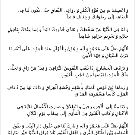
وَ اعْصِمْنَا بِهِ مِنْ هُوَّةِ الْكُفْرِ وَ دَوَاعِي النِّفَاقِ حَتَّى يَكُونَ لَنَا فِي
الْقِيَامَةِ إِلَى رِضْوَانِكَ وَ جِنَانِكَ قَائِداً
وَ لَنَا فِي الدُّنْيَا عَنْ سُخْطِكَ وَ تَعَدِّي حُدُودِكَ ذَائِداً وَ لِمَا عِنْدَكَ بِتَحْلِيلِ
حَلاَلِهِ وَ تَحْرِيمِ حَرَامِهِ شَاهِداً
اَللَّهُمَّ صَلِّ عَلَى مُحَمَّدٍ وَ آلِهِ وَ هَوِّنْ بِالْقُرْآنِ عِنْدَ الْمَوْتِ عَلَى أَنْفُسِنَا
كَرْبَ السِّيَاقِ وَ جَهْدَ الْأَنِينِ‏
وَ تَرَادُفَ الْحَشَارِجِ إِذَا بَلَغَتِ النُّفُوسُ التَّرَاقِيَ وَ قِيلَ مَنْ رَاقٍ وَ تَجَلَّى
مَلَكُ الْمَوْتِ لِقَبْضِهَا مِنْ حُجُبِ الْغُيُوبِ‏
وَ رَمَاهَا عَنْ قَوْسِ الْمَنَايَا بِأَسْهُمِ وَحْشَةِ الْفِرَاقِ وَ دَافَ لَهَا مِنْ ذُعَافِ
الْمَوْتِ كَأْساً مَسْمُومَةَ الْمَذَاقِ‏
وَ دَنَا مِنَّا إِلَى الْآخِرَةِ رَحِيلٌ وَ انْطِلاَقٌ وَ صَارَتِ الْأَعْمَالُ قَلاَئِدَ فِي
الْأَعْنَاقِ وَ كَانَتِ الْقُبُورُ هِيَ الْمَأْوَى إِلَى مِيقَاتِ يَوْمِ التَّلاَقِ‏
اَللَّهُمَّ صَلِّ عَلَى مُحَمَّدٍ وَ آلِهِ وَ بَارِكْ لَنَا فِي حُلُولِ دَارِ الْبِلَى وَ طُولِ
الْمُقَامَةِ بَيْنَ أَطْبَاقِ الثَّرَى وَ اجْعَلِ الْقُبُورَ بَعْدَ فِرَاقِ الدُّنْيَا خَيْرَ مَنَازِلِنَا