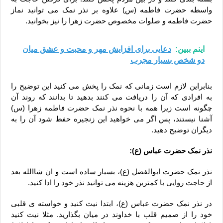
واسطه حضرت فاطمه (س) علاوه بر نذر نمک می توانید نماز
حضرت فاطمه و صلوات مخصوص حضرت زهرا را نیز بخوانید.
اینم ببین:
دعایی برای افزایش مهر و‌ محبت و عشق میان
دو شخص بسیار مجرب
بنابراین لازم است زمانی که نمک را پخش می کنید این توضیح را
به افرادی که آن را دریافت می کنند بدهید تا بدانند که روند آن
چگونه است زیرا همه با نحوه نذر نمک حضرت فاطمه زهرا (س)
آشنا نیستند، پس اگر می خواهید این زنجیره حفظ شود آن را به
دیگران توضیح دهید.
نذر نمک حضرت عباس (ع):
نذر نمک حضرت ابوالفضل (ع)، بسیار ساده است و ان شاالله بعد
از حاجت روایی با کمترین هزینه می توانید نذر خود را ادا کنید.
در نذر نمک حضرت عباس (ع)، ابتدا نیت کنید و خواسته ی قلبی
خود را از صمیم قلب با خداوند در میان بگذارید. مثلا نیت کنید