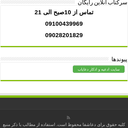
سرکتاب آنلاین رایگان
تماس از 10صبح الی 21
09100439969
09028201829
پیوندها
سایت ادعیه و اذکار دعایاب
کلیه حقوق برای
دعاشفا
محفوظ است. استفاده از مطالب با ذکر منبع