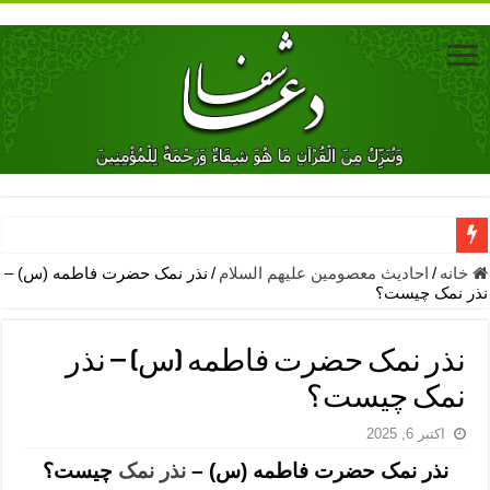
دعای جلب محبت فوری معشوق – دعای جلب محبت شوهر
خانه
/
احادیث معصومین علیهم السلام
/
نذر نمک حضرت فاطمه (س) –
نذر نمک چیست؟
دعای مشکل گشا برای رفع فقر – ذکرهای روزی‌ بخش
معجزات دعای یا من اظهر الجمیل – دعای یا من اظهر الجمیل برای حاج
نذر نمک حضرت فاطمه (س) – نذر
مهم ترین اذکار الهی و فضیلت آن ها – ذکر مخصوص مستجاب الدعوه ش
نمک چیست؟
دعا برای ترس بچه ها در خواب – دعای ترس و بی خوابی کودکان
اکتبر 6, 2025
نماز حاجت برای کار گشایی- دعای رفع مشکلات و طلب حاجت
نذر نمک حضرت فاطمه (س) –
نذر نمک
چیست؟