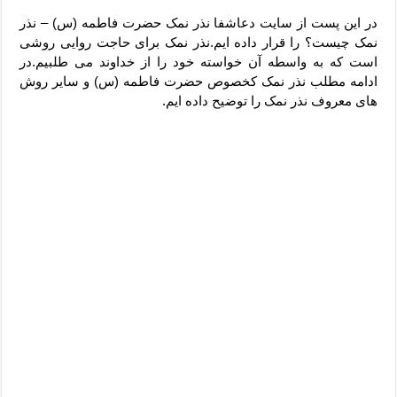
دعای رفع فقر و طلب رزق و روزی – آیه‌ جلب ثروت و برکت مال
در این پست از سایت دعاشفا نذر نمک حضرت فاطمه (س) – نذر
لا حول ولا قوة الا بالله برای چشم زخم – دعای چشم زخم ماشاالله
نمک چیست؟ را قرار داده ایم.
نذر نمک برای حاجت روایی روشی
است که به واسطه آن خواسته خود را از خداوند می طلبیم.در
دعای قوی رفع ترس – دعای مجرب برای آرامش قلب و رفع اضطراب
ادامه مطلب نذر نمک کخصوص حضرت فاطمه (س) و سایر روش
دعا برای پولدار شدن در یک روز – دعای ثروت حضرت سلیمان
های معروف نذر نمک را توضیح داده ایم.