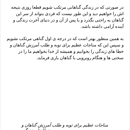
دعای رفع فقر و طلب رزق و روزی – آیه‌ جلب ثروت و برکت مال
در صورتی که در زندگی گناهانی مرتکب شویم قطعا روزی نتیجه
لا حول ولا قوة الا بالله برای چشم زخم – دعای چشم زخم ماشاالله
اش را خواهیم دید و این طور نیست که فردی بتواند از سر این
گناهان به راحتی بگذرد و یا پس از آن و در دنیای آخرت زندگی و
دعای قوی رفع ترس – دعای مجرب برای آرامش قلب و رفع اضطراب
آینده آرامی داشته باشد.
دعا برای پولدار شدن در یک روز – دعای ثروت حضرت سلیمان
به همین منظور بهتر است که در درجه ی اول گناهی مرتکب نشویم
و سپس این که مناجات عظیم برای توبه و طلب آمرزش گناهان و
خطا های زندگی را بخوانیم و همیشه از خدا بخواهیم ما را در
سختی ها و هنگام روبرویی با گناهان یاری فرماید.
مناجات عظیم برای توبه و طلب آمرزش گناهان و