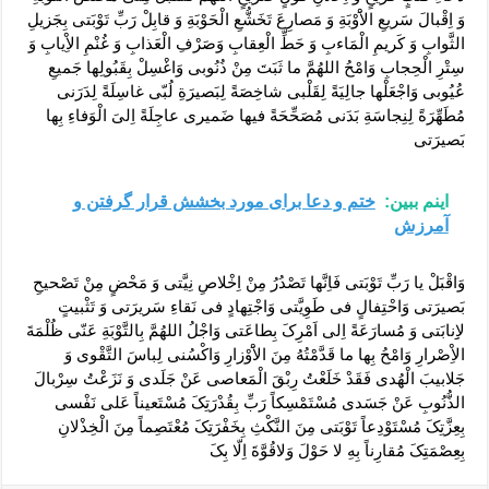
وَ اِقْبالَ سَریعِ الاَْوْبَةِ وَ مَصارِعَ تَخَشُّعِ الْحَوْبَةِ وَ قابِلْ رَبِّ تَوْبَتى بِجَزیلِ
الثَّوابِ وَ کَریمِ الْمَاءبِ وَ حَطِّ الْعِقابِ وَصَرْفِ الْعَذابِ وَ غُنْمِ الاِْیابِ وَ
سِتْرِ الْحِجابِ وَامْحُ اللهُمَّ ما ثَبَتَ مِنْ ذُنُوبى وَاغْسِلْ بِقَبُولِها جَمیعِ
عُیُوبى وَاجْعَلْها جالِیَةً لِقَلْبى شاخِصَةً لِبَصیرَةِ لُبّى غاسِلَةً لِدَرَنى
مُطَهِّرَةً لِنِجاسَةِ بَدَنى مُصَحِّحَةً فیها ضَمیرى عاجِلَةً اِلىَ الْوَفاءِ بِها
بَصیرَتى
اینم ببین:
ختم و دعا برای مورد بخشش قرار گرفتن و
آمرزش
وَاقْبَلْ یا رَبِّ تَوْبَتى فَاِنَّها تَصْدُرُ مِنْ اِخْلاصِ نِیَّتى وَ مَحْضٍ مِنْ تَصْحیحِ
بَصیرَتى وَاحْتِفالٍ فى طَوِیَّتى وَاجْتِهادٍ فى نَقاءِ سَریرَتى وَ تَثْبیتٍ
لاِِنابَتى وَ مُسارَعَةً اِلى اَمْرِکَ بِطاعَتى وَاجْلُ اللهُمَّ بِالتَّوْبَةِ عَنّى ظُلْمَةَ
الاِْصْرارِ وَامْحُ بِها ما قَدَّمْتُهُ مِنَ الاَْوْزارِ وَاکْسُنى لِباسَ التَّقْوى وَ
جَلابیبَ الْهُدى فَقَدْ خَلَعْتُ رِبْقَ الْمَعاصى عَنْ جَلَدى وَ نَزَعْتُ سِرْبالَ
الذُّنُوبِ عَنْ جَسَدى مُسْتَمْسِکاً رَبِّ بِقُدْرَتِکَ مُسْتَعیناً عَلى نَفْسى
بِعِزَّتِکَ مُسْتَوْدِعاً تَوْبَتى مِنَ النَّکْثِ بِخَفْرَتِکَ مُعْتَصِماً مِنَ الْخِذْلانِ
بِعِصْمَتِکَ مُقارِناً بِهِ لا حَوْلَ وَلاقُوَّةَ اِلّا بِکَ