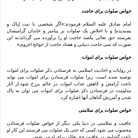
خواص صلوات برای حاجت
امام صادق علیه السلام فرمودند:«اگر شخصی با نیت [پاک و
پسندیده] و با اخلاص یک صلوات بر پیامبر و خاندان گرامیشان
بفرستد حق تعالی یکصد حاجت او را برآورده می گرداند:به این
صورت که سی حاجت دنیایی و هفتاد حاجت از حوائج اخروی»
خواص صلوات برای اموات
در روایات و احادیث اسلامی به فرستادن ذکر صلوات برای اموات
توصیه شده است. زیرا صلوات فرستادن برای اموات می تواند
باعث آرامش و کاهش عذاب اموات در عالم برزخ شود.از آثار
مداومت در فرستادن ذکر صلوات برای اموات می توان به پاک
شدن و آمرزش گناهان آنها اشاره کرد.
خواص صلوات برای سلامتی
عافیت و سلامتی در دنیا یکی دیگر از خواص صلوات فرستادن
محسوب می شود.کسی که حتی یک صلوات می فرستند این کار او
باعث گشایش درِ عافیت حق تعالی برای او می شود.