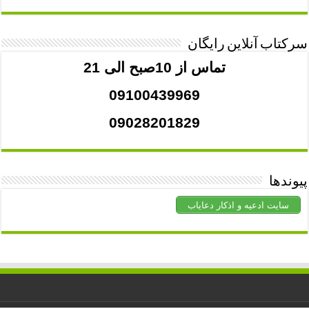
سرکتاب آنلاین رایگان
تماس از 10صبح الی 21
09100439969
09028201829
پیوندها
سایت ادعیه و اذکار دعایاب