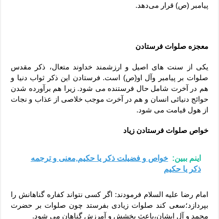
پیامبر (ص) قرار می‌دهد.
معجزه صلوات فرستادن
یکی از سنت های اصیل و ارزشمند خداوند متعال، ذکر مقدس
صلوات بر پیامبر وآل او(ص) است. فرستادن این ذکر ثواب دنیا و
هم در آخرت شامل حال فرستنده می شود. زیرا هم برآورده شدن
حوائج دنیائی انسان و هم در آخرت موجب خلاصی از عذاب و نجات
از هول قیامت می شود.
خواص صلوات فرستادن زیاد
اینم ببین:
خواص و فضیلت ذکر یا حکیم,معنی و ترجمه
ذکر یا حکیم
امام رضا علیه السلام فرمودند: اگر کسی نتواند کفاره گناهانش را
بپردازد؛سعی کند صلوات زیادی بفرستد چون صلوات بر حضرت
محمد و آل ایشان،باعث بخشش و آمرزش گناهان می شود.