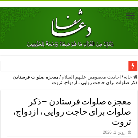
دعای جلب محبت فوری معشوق – دعای جلب محبت شوهر
خانه
/
احادیث معصومین علیهم السلام
/
معجزه صلوات فرستادن –
ذکر صلوات برای حاجت روایی ، ازدواج، ثروت
دعای مشکل گشا برای رفع فقر – ذکرهای روزی‌ بخش
معجزات دعای یا من اظهر الجمیل – دعای یا من اظهر الجمیل برای حاج
معجزه صلوات فرستادن – ذکر
مهم ترین اذکار الهی و فضیلت آن ها – ذکر مخصوص مستجاب الدعوه ش
صلوات برای حاجت روایی ، ازدواج،
دعا برای ترس بچه ها در خواب – دعای ترس و بی خوابی کودکان
ثروت
نماز حاجت برای کار گشایی- دعای رفع مشکلات و طلب حاجت
ژوئن 1, 2026