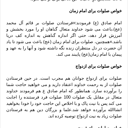
خواص صلوات برای امام زمان
امام صادق (ع) فرمودند:«فرستادن صلوات بر قائم آل محمد
(عج)،باعث می شود خداوند متعال گناهان او را مورد بخشش و
آمرزش قرار دهد، حتی اگر اندازه گناهش به اندازه کف دریا
باشد.»همچنین، صلوات برای امام زمان (عج) باعث می شود تا یاد
آن حضرت در دل منتظران زنده نگه داشته شود و آنها را به عهد و
پیمان با امام زمان(عج) پایبند می کند.
خواص صلوات برای ازدواج
صلوات برای ازدواج جوانان هم مجرب است. در حین فرستادن
صلوات از به رحمت خداوند اعتقاد دارید و می خواهید حاجت شما
را برآورده سازد. همانطور که امام صادق ع هم فرمودند خداوند
متعال در مقابل یک صلوات 100 صلوات فرد فرستنده را اجابت
می کند پس با نیت پاک و با اخلاص این حاجت خود را خودا بخواهید
انشاالله برآورده خواهد شد.علما و بزرگان دین هم به فرستادن
صلوات زیاد به نیت ازدواج توصیه کرده اند.
خواص صلوات برای ثروت