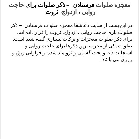
دعای رفع فقر و طلب رزق و روزی – آیه‌ جلب ثروت و برکت مال
معجزه صلوات
فرستادن – ذکر صلوات برای
حاجت
روایی
،
ازدواج
، ثروت
لا حول ولا قوة الا بالله برای چشم زخم – دعای چشم زخم ماشاالله
دعای قوی رفع ترس – دعای مجرب برای آرامش قلب و رفع اضطراب
در این پست از سایت دعاشفا معجزه صلوات فرستادن – ذکر
صلوات باری حاجت روایی ، ازدواج، ثروت را قرار داده ایم.
دعا برای پولدار شدن در یک روز – دعای ثروت حضرت سلیمان
برای ذکر صلوات معجزات و برکات بسیاری گفته شده است.
صلوات یکی از مجرب ترین ذکرها برای حاجت روایی و
استجابت
دعا
و بخت گشایی و ثروتمند شدن و فراوانی
رزق و
روزی
می باشد.