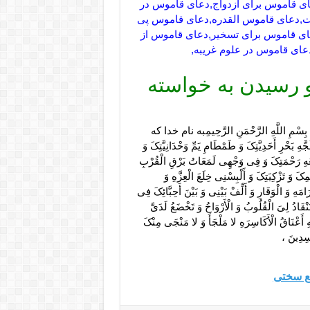
ی قاموس برای ازدواج,دعای قاموس در
ت,دعای قاموس القدره,دعای قاموس پی
ی قاموس برای تسخیر,دعای قاموس از
ای قاموس در علوم غریبه,
 رسیدن به خواسته
هِ الرَّحْمَنِ الرَّحِیمِبه نام خدا که
َدِیَّتِکَ وَ طَمْطَامِ یَمِّ وَحْدَانِیَّتِکَ وَ
َعَهِ رَحْمَتِکَ وَ فِی وَجْهِی لَمَعَاتُ بَرْقِ الْقُرْبِ
یمِکَ وَ تَزْکِیَتِکَ وَ أَلْبِسْنِی خِلَعَ الْعِزَّهِ وَ
َهِ وَ الْوَقَارِ وَ أَلِّفْ بَیْنِی وَ بَیْنَ أَحِبَّائِکَ فِی
ْقَادُ لِیَ الْقُلُوبُ وَ الْأَرْوَاحُ وَ تَخْضَعُ لَدَیَّ
ِ أَعْنَاقُ الْأَکَاسِرَهِ لا مَلْجَأَ وَ لا مَنْجَى مِنْکَ
اسِدِینَ ،
فع سختی