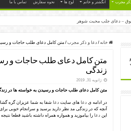
ذکر مجرب
انگشتر و خاتم
لوح ها
نحوه سفارش
تماس با ما
ق – دعای جلب محبت شوهر
ر – ذکرهای روزی‌ بخش
میل – دعای یا من اظهر الجمیل برای حاجت
خانه
/
دعا و ذکر مجرب
/
متن کامل دعای طلب حاجات و رسیدن
لت آن ها – ذکر مخصوص مستجاب الدعوه شدن
متن کامل دعای طلب حاجات و رسید
ب – دعای ترس و بی خوابی کودکان
زندگی
- دعای رفع مشکلات و طلب حاجت
ژانویه 31, 2019
وزی – آیه‌ جلب ثروت و برکت مال
متن کامل دعای طلب حاجات و رسیدن به خواسته ها در زند
ای چشم زخم – دعای چشم زخم ماشاالله
مجرب برای آرامش قلب و رفع اضطراب
در ادامه ی
دعا
های سایت
دعا
شفا به شما عزیزان گره گشا
آنچه که در زندگی مد نظر دارید برسید و سرانجام خوبی برای
 روز – دعای ثروت حضرت سلیمان
این
دعا
را بیاموزید و همواره همراه داشته باشید قطعا نتیجه