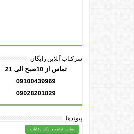
سرکتاب آنلاین رایگان
تماس از 10صبح الی 21
09100439969
09028201829
پیوندها
سایت ادعیه و اذکار دعایاب