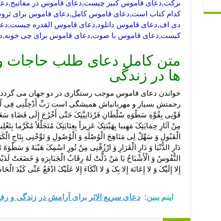
برکت,دعای قاموس کبیر چیست,دعای قاموس در مفاتیح,دعا
کدام کتاب است,دعای قاموس کامل,دعای قاموس برای ثرو
دی اف,دعای قاموس دانلود,دعای قاموس القدره چیست,دعا
کیست,دعای قاموس با صوت,دعای قاموس برای چی خوبه,دع
متن کامل دعای طلب حاجات و
ها در زندگی
خواندن دعای قاموس موجب رستگاری در دو جهان می گردد بِسْمِ اللَّ
رحمتش بسیار و مهربانیاش همیشگى است رَبِّ أَدْخِلْنِی فِی لُجَّهِ بَحْرِ أَح
قَوِّنِی بِقُوَّهِ سَطْوَهِ سُلْطَانِ فَرْدَانِیَّتِکَ حَتَّى أَخْرُجَ إِلَى فَضَاءِ س
مِنْ آثَارِ حِمَایَتِکَ مَهِیبا بِهَیْبَتِکَ عَزِیزاً بِعِنَایَتِکَ مُتَجَلِّلاً مُکَرَّما بِتَعْلِ
الْقَبُولِ وَ سَهِّلْ لِی مَنَاهِجَ الْوُصْلَهِ وَ الْوُصُولِ وَ تَوِّجْنِی بِتَاجِ الْکَرَام
دَارِ الدُّنْیَا وَ دَارِ الْقَرَارِ وَ ارْزُقْنِی مِنْ نُورِ اسْمِکَ هَیْبَهً وَ سَطْوَهً تَن
النُّفُوسُ وَ الْأَشْبَاحُ یَا مَنْ ذَلَّتْ لَهُ رِقَابُ الْجَبَابِرَهِ وَ خَضَعَتْ لَدَیْه
إِلا إِلَیْکَ وَ لا إِعَانَهَ إِلا بِکَ وَ لا اتِّکَاءَ إِلا عَلَیْکَ ادْفَعْ عَنِّی کَیْدَ الْحَ
اینم ببین:
دعای سریع الاثر برای آرامش در زندگی و ر