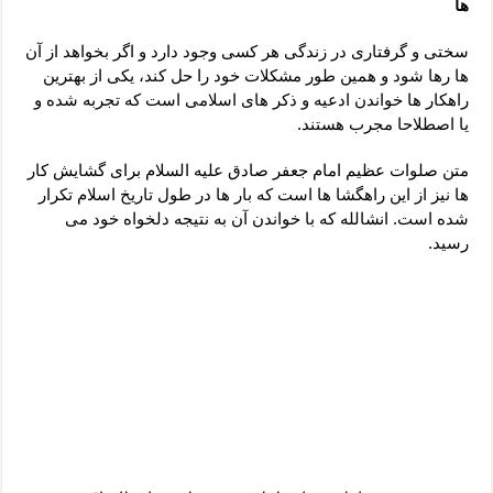
ها
دعای رفع فقر و طلب رزق و روزی – آیه‌ جلب ثروت و برکت مال
لا حول ولا قوة الا بالله برای چشم زخم – دعای چشم زخم ماشاالله
سختی و گرفتاری در زندگی هر کسی وجود دارد و اگر بخواهد از آن
ها رها شود و همین طور مشکلات خود را حل کند، یکی از بهترین
دعای قوی رفع ترس – دعای مجرب برای آرامش قلب و رفع اضطراب
راهکار ها خواندن ادعیه و ذکر های اسلامی است که تجربه شده و
دعا برای پولدار شدن در یک روز – دعای ثروت حضرت سلیمان
یا اصطلاحا مجرب هستند.
متن صلوات عظیم امام جعفر صادق علیه السلام برای گشایش کار
ها نیز از این راهگشا ها است که بار ها در طول تاریخ اسلام تکرار
شده است. انشالله که با خواندن آن به نتیجه دلخواه خود می
رسید.