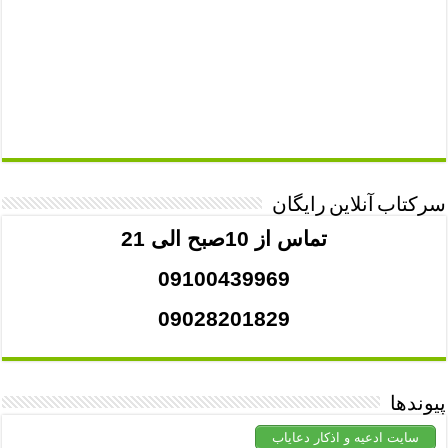
سرکتاب آنلاین رایگان
تماس از 10صبح الی 21
09100439969
09028201829
پیوندها
سایت ادعیه و اذکار دعایاب