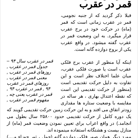
دعای رفع فقر و طلب رزق و روزی – آیه‌ جلب ثروت و برکت مال
قمر در عقرب
لا حول ولا قوة الا بالله برای چشم زخم – دعای چشم زخم ماشاالله
قبلا ذکر گردید که از جنبه نجومی،
قمر در عقرب زمانی است که قمر
دعای قوی رفع ترس – دعای مجرب برای آرامش قلب و رفع اضطراب
(ماه) در حرکت خود در برج عقرب
دعا برای پولدار شدن در یک روز – دعای ثروت حضرت سلیمان
قرار میگیرد. به این وضعیت قمر در
عقرب گفته میشود. در واقع عقرب
یکی از بروج دوازده گانه است.
قمر در عقرب سال ۹۴ –
اینکه آیا منظور از عقرب برج فلکی
جدول قمر در عقرب ,
عقرب است یا صورت فلکی عقرب،
روزهای قمر در عقرب ,
میان علما اختلاف نظر است و این
معنی قمر در عقرب ,
تفاوت به دلیل حرکت تقدیمی است
روزهای قمر در عقرب
۹۴ , قمر در عقرب ۹۴ ,
(منظور از حرکت تقدیمی این است
قمر در عقرب یعنی چه ,
که نقطه اعتدال بهاری ، هر ساله در
مفهوم قمر در عقرب ,
مقایسه با وضعیت ستاره ها مقداری
زودتر اتقاق می افتد و به این حرکت زمین حرکت تقدیمی گویند که
یک دوره کامل از حرکت تقدیمی حدود ۲۵۸۰۰ سال بطول می
انجامد.) در واقع اعراب برای تعیین نمودن وضعیت قمر (ماه) از
منازل بیست و هشتگانه استفاده مینموده اند.
مورد دیگر همان صور فلکی دوازده گانه (حمل ، ثور جوزاء و….)