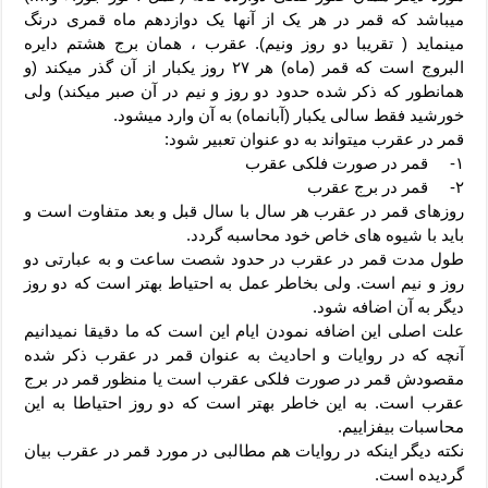
میباشد که قمر در هر یک از آنها یک دوازدهم ماه قمری درنگ
مینماید ( تقریبا دو روز ونیم). عقرب ، همان برج هشتم دایره
البروج است که قمر (ماه) هر ۲۷ روز یکبار از آن گذر میکند (و
همانطور که ذکر شده حدود دو روز و نیم در آن صبر میکند) ولی
خورشید فقط سالی یکبار (آبانماه) به آن وارد میشود.
قمر در عقرب میتواند به دو عنوان تعبیر شود:
۱- قمر در صورت فلکی عقرب
۲- قمر در برج عقرب
روزهای قمر در عقرب هر سال با سال قبل و بعد متفاوت است و
باید با شیوه های خاص خود محاسبه گردد.
طول مدت قمر در عقرب در حدود شصت ساعت و به عبارتی دو
روز و نیم است. ولی بخاطر عمل به احتیاط بهتر است که دو روز
دیگر به آن اضافه شود.
علت اصلی این اضافه نمودن ایام این است که ما دقیقا نمیدانیم
آنچه که در روایات و احادیث به عنوان قمر در عقرب ذکر شده
مقصودش قمر در صورت فلکی عقرب است یا منظور قمر در برج
عقرب است. به این خاطر بهتر است که دو روز احتیاطا به این
محاسبات بیفزاییم.
نکته دیگر اینکه در روایات هم مطالبی در مورد قمر در عقرب بیان
گردیده است.