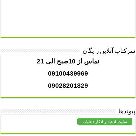
سرکتاب آنلاین رایگان
تماس از 10صبح الی 21
09100439969
09028201829
پیوندها
سایت ادعیه و اذکار دعایاب