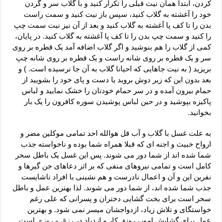
کردن، ابتدا همان نیت قبلی را تکرار کنید و با گلاب سر و گردن
خود را آغشته به گلاب کنید، سپس باز نیت کنید و سمت راست
بدن را تا کف پا آغشته به گلاب کنید و بعد از آن نیز نیت سمت چپ
را کنید و سمت چپ بدن را تا کف پا آغشته به گلاب کنید. در پایان،
کمی از گلاب را هم بنوشید و اگر گلاب اضافه آمد یک قطره بر روی
سر و یک قطره بر روی شانه راست و یک قطره بر روی شانه چپ
بریزید ( به نیت جاهایی که احیانا گلاب به آن جا نرسیده است. ) و
بعد بدون این که زیر دوش بروید یا دست و پای خود را بشویید از
حمام بیرون آمده و در سر حمام خودتان را خشک نمایید و لباس
پاکیزه بپوشید و در حین لباس پوشیدن سوره کافرون را یک بار
بخوانید.
به علت غسل با گلاب و آب قل هوالله احد تمامی موکلین مضر و
ارواح خبیث و اجنه ای که قبلا همراه شما بوده و ناخواسته جذب
شما شده اند از شما دور می شوند. پس این غسل یک باطل سحر
کامل است و تمامی نیروهای منفی که بر اثر دعاهای جن گیرها و
نفرین این و آن و اعمال نادرست و هم نشینی با افراد ناشایست
جذب شما شده اند، از شما دور می شوند. لذا بهترین عمل و باطل
سحر است برای بخت گشایی دختران و پسرانی که علی رغم
خواستگای و تلاش زیاد، ازدواجشان میسر نمی شود. و بهترین
عمل برای گشایش امور، رونق کار و ازدیاد در
رزق و روزی
است.