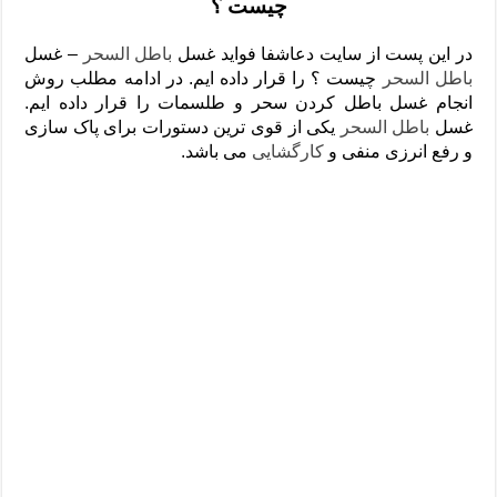
چیست ؟
دعای رفع فقر و طلب رزق و روزی – آیه‌ جلب ثروت و برکت مال
لا حول ولا قوة الا بالله برای چشم زخم – دعای چشم زخم ماشاالله
در این پست از سایت دعاشفا فواید غسل
باطل السحر
– غسل
باطل السحر
چیست ؟ را قرار داده ایم. در ادامه مطلب روش
دعای قوی رفع ترس – دعای مجرب برای آرامش قلب و رفع اضطراب
انجام غسل باطل کردن سحر و طلسمات را قرار داده ایم.
دعا برای پولدار شدن در یک روز – دعای ثروت حضرت سلیمان
غسل
باطل السحر
یکی از قوی ترین دستورات برای پاک سازی
و رفع انرزی منفی و
کارگشایی
می باشد.