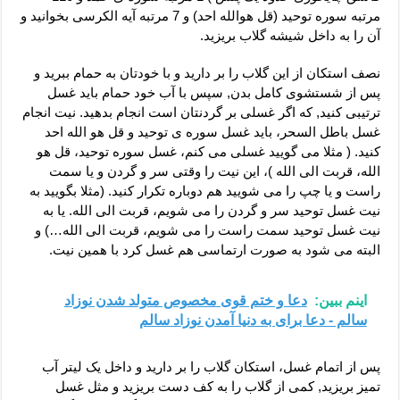
مرتبه سوره توحید (قل هوالله احد) و 7 مرتبه آیه الکرسی بخوانید و
آن را به داخل شیشه گلاب بریزید.
نصف استکان از این گلاب را بر دارید و با خودتان به حمام ببرید و
پس از شستشوی کامل بدن, سپس با آب خود حمام باید غسل
ترتیبی کنید, که اگر غسلی بر گردنتان است انجام بدهید. نیت انجام
غسل باطل السحر، باید غسل سوره ی توحید و قل هو الله احد
کنید. ( مثلا می گویید غسلی می کنم، غسل سوره توحید، قل هو
الله، قربت الی الله )، این نیت را وقتی سر و گردن و یا سمت
راست و یا چپ را می شویید هم دوباره تکرار کنید. (مثلا بگویید به
نیت غسل توحید سر و گردن را می شویم، قربت الی الله. یا به
نیت غسل توحید سمت راست را می شویم، قربت الی الله…) و
البته می شود به صورت ارتماسی هم غسل کرد با همین نیت.
اینم ببین:
دعا و ختم قوی مخصوص متولد شدن نوزاد
سالم - دعا برای به دنیا آمدن نوزاد سالم
پس از اتمام غسل، استکان گلاب را بر دارید و داخل یک لیتر آب
تمیز بریزید, کمی از گلاب را به کف دست بریزید و مثل غسل