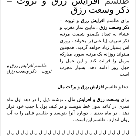
طلسم
افزایش رزق و ثروت –
دعای رفع فقر و طلب رزق و روزی – آیه‌ جلب ثروت و برکت مال
ذکر وسعت رزق
لا حول ولا قوة الا بالله برای چشم زخم – دعای چشم زخم ماشاالله
برای
طلسم
افزایش رزق و ثروت –
دعای قوی رفع ترس – دعای مجرب برای آرامش قلب و رفع اضطراب
ذکر وسعت رزق
، مابین نماز مغرب و
دعا برای پولدار شدن در یک روز – دعای ثروت حضرت سلیمان
عشاء به تعداد یکصدو شصت مرتبه
ذکر شریف (یا غنی) را بخواند ، روزی
اش بسیار زیاد خواهد گردید. همچنین
میتواند روزانه یک مرتبه سوره مبارکه
مزمل را قرائت کند و این عمل را
طلسم
افزایش رزق و
چهل روز ادامه دهد. بسیار مجرب
ثروت – ذکر وسعت رزق
است.
دعا
و
طلسم
افزایش رزق و برکت مال
برای
وسعت رزق و افزایش مال
، نوشته ذیل را در دهه اول ماه
قمری در کاغذ بدون خط بنویسد و در کیف پول یا جیب خود قرار
دهد . در ماه بعدی ، دوباره آنرا بنویسد و
طلسم
قبلی را به آب
روان اندازد .
طلسم
این است :
ل ل ل ل ل ل ل ل ل ل ل ل ل ل ل ل ل ل ل ل ل ل ل ل ل ل ل