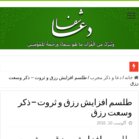
دعای جلب محبت فوری معشوق – دعای جلب محبت شوهر
خانه
/
دعا و ذکر مجرب
/
طلسم افزایش رزق و ثروت – ذکر وسعت
رزق
دعای مشکل گشا برای رفع فقر – ذکرهای روزی‌ بخش
معجزات دعای یا من اظهر الجمیل – دعای یا من اظهر الجمیل برای حاج
طلسم افزایش رزق و ثروت – ذکر
مهم ترین اذکار الهی و فضیلت آن ها – ذکر مخصوص مستجاب الدعوه ش
وسعت رزق
دعا برای ترس بچه ها در خواب – دعای ترس و بی خوابی کودکان
آگوست 10, 2016
نماز حاجت برای کار گشایی- دعای رفع مشکلات و طلب حاجت