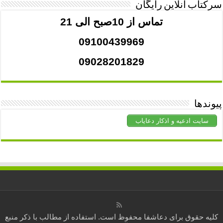
سرکتاب آنلاین رایگان
تماس از 10صبح الی 21
09100439969
09028201829
پیوندها
سایت ادعیه و اذکار دعایاب
کلیه حقوق برای
دعاشفا
محفوظ است. استفاده از مطالب با ذکر منبع