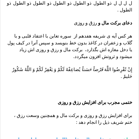
ل ل ل ل ذو الطول ذو الطول ذو الطول ذو الطول ذو الطول ذو
الطول .
دعای برکت مال و
رزق و روزی
هر کس آیه ی شریفه هفدهم از سوره تغابن با اعتقاد قلبی و با
گلاب و زعفران در کاغذ بدون خط بنویسد و سپس آنرا در کیف پول
یا دخل مغازه اش بگذارد، برکت مال و رزق و روزی اش زیاد
میشود و ثروتش افزون میگردد.
إِنْ تُقْرِضُوا اللَّهَ
قَرْضاً حَسَناً
یُضاعِفْهُ لَکُمْ وَ یَغْفِرْ لَکُمْ وَ اللَّهُ شَکُورٌ
حَلیمٌ .
ختمی مجرب برای افزایش رزق و روزی
برای افزایش رزق و روزی و برکت مال و همچنین وسعت رزق ،
ختم شریف ذیل را انجام دهد :