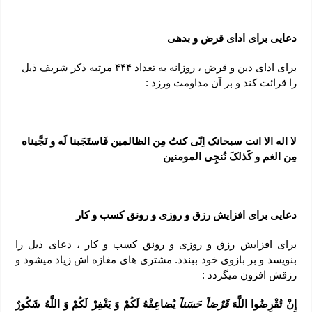
دعایی برای ادای قرض و بدهی
برای ادای دین و قرض ، روزانه به تعداد ۴۴۴ مرتبه ذکر شریف ذیل
را قرائت کند و بر آن مداومت ورزد :
لا اله الا انت سبحانک اِنّى کنتُ مِن الظالمین فَاستَجَبنا لَه و نَجَّیناه
مِن الغم و کَذلکَ نُنجِى المومنین
دعایی برای افزایش رزق و روزی و رونق کسب و کار
برای افزایش رزق و روزی و رونق کسب و کار ، دعای ذیل را
بنویسد و بر بازوی خود ببندد. مشتری های مغازه اش زیاد میشود و
رزقش افزون میگردد :
إِنْ تُقْرِضُوا اللَّهَ
قَرْضاً حَسَناً
یُضاعِفْهُ لَکُمْ وَ یَغْفِرْ لَکُمْ وَ اللَّهُ شَکُورٌ