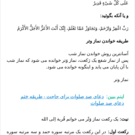
عَلَی کُلِّ شَیْ‏ءٍ قَدِیرٌ
و یا آنکه بگوئید:
رَبِّ اغْفِرْ وَارْحَمْ، وَتَجَاوَزْ عَمَّا تَعْلَمْ، إِنَّکَ أَنْتَ الأَعَزُّ الأَجَلُّ الأَکْرَمُ
طریقه خواندن نماز وتر
آسانترین روش خواندن نماز شب
پس از نماز شفع یک رَکعت، نماز وَتر خوانده می شود که نماز شب
با آن پایان می یابد و اینگونه خوانده می شود.
نماز وتر
اینم ببین:
دعای صد صلوات برای حاجت - طریقه ختم
دعای صد صلوات
نیت:
یک رکعت نماز وَتْر می خوانم قُربة اِلی الله
رکعت اول:
در این رکعت یک مرتبه سوره حمد و سه مرتبه سوره