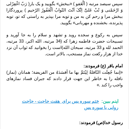
سپس سیصد مرتبه ( اَلْعَفو ) «ببخش» بگویید و یک بار( رَبّ اغْفِرْلی
وَ ارْحَمْنی وَ تُبْ عَلیََّ اِنَّکَ اَنْتَ التّوابُ اَلْغَفُورُ الرّحیم ) پروردگارا
ببخش مرا و رحم کن به من و توبه مرا بپذیر به راستی که تو، توبه
پذیرنده، بخشنده و مهربانی» بگویید.
سپس به رکوع و سجده روید و تشهد و سلام را به جا آورید و
تسبیحات حضرت فاطمه زهرا که (34 مرتبه، الله اکبر، 33 مرتبه،
الحمد لله و 33 مرتبه، سبحان الله)است را بخوانید که ثواب آن نزد
خدا از هزار رکعت نماز مستحب، بالاتر است.
امام باقر (ع) فرمودند:
«إنما جُعِلَت النّافلةُ لِیُتَمِّ بها ما أفسَدَهُ من الفریضة؛ همانان (نماز)
نافله را به خاطر این جهت قرار دادند که جبران فساد نمازهای
واجب را کند .»
اینم ببین:
ختم سوره یس برای هفت حاجت - جاجت
روایی با سوره یس
رسول خدا(ص) فرمودند: