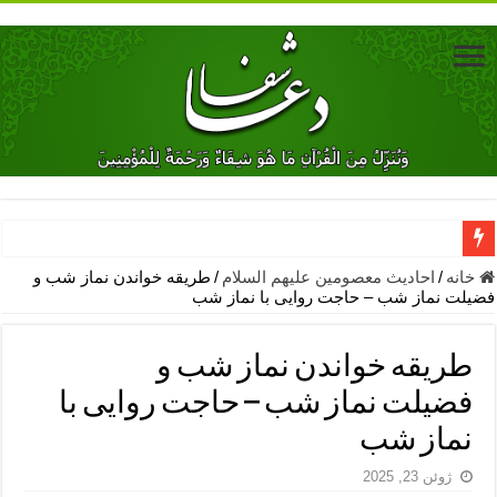
دعای جلب محبت فوری معشوق – دعای جلب محبت شوهر
خانه
/
احادیث معصومین علیهم السلام
/
طریقه خواندن نماز شب و
فضیلت نماز شب – حاجت روایی با نماز شب
دعای مشکل گشا برای رفع فقر – ذکرهای روزی‌ بخش
معجزات دعای یا من اظهر الجمیل – دعای یا من اظهر الجمیل برای حاج
طریقه خواندن نماز شب و
مهم ترین اذکار الهی و فضیلت آن ها – ذکر مخصوص مستجاب الدعوه ش
فضیلت نماز شب – حاجت روایی با
دعا برای ترس بچه ها در خواب – دعای ترس و بی خوابی کودکان
نماز شب
نماز حاجت برای کار گشایی- دعای رفع مشکلات و طلب حاجت
ژوئن 23, 2025