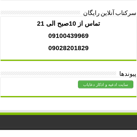
سرکتاب آنلاین رایگان
تماس از 10صبح الی 21
09100439969
09028201829
پیوندها
سایت ادعیه و اذکار دعایاب