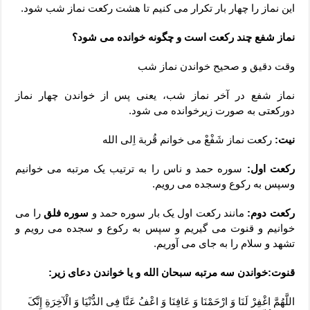
این نماز را چهار بار تکرار می کنیم تا هشت رکعت نماز شب شود.
نماز شفع چند رکعت است و چگونه خوانده می شود؟
وقت دقیق و صحیح خواندن نماز شب
نماز شفع در آخر نماز شب، یعنی پس از خواندن چهار نماز
دورکعتی به صورت زیرخوانده می شود.
نیت:
رکعت نماز شَفْعْ می خوانم قُربة اِلی الله
رکعت اول:
سوره حمد و ناس را به ترتیب یک مرتبه می خوانیم
وسپس به رکوع وسجده می رویم.
رکعت دوم:
مانند رکعت اول یک بار سوره حمد و
سوره فلق
را می
خوانیم و قنوت می گیریم و سپس به رکوع و سجده می رویم و
تشهد و سلام را به جای می آوریم.
قنوت:خواندن سه مرتبه سبحان الله و یا خواندن دعای زیر:
اللَّهُمَّ اغْفِرْ لَنَا وَ ارْحَمْنَا وَ عَافِنَا وَ اعْفُ عَنَّا فِی الدُّنْیَا وَ الْآخِرَةِ إِنَّکَ