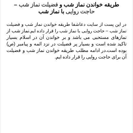
دعای رفع فقر و طلب رزق و روزی – آیه‌ جلب ثروت و برکت مال
طریقه خواندن نماز شب و
فضیلت نماز شب
–
حاجت روایی
با نماز شب
لا حول ولا قوة الا بالله برای چشم زخم – دعای چشم زخم ماشاالله
دعای قوی رفع ترس – دعای مجرب برای آرامش قلب و رفع اضطراب
در این پست از سایت دعاشفا طریقه خواندن نماز شب و فضیلت
نماز شب – حاجت روایی با نماز شب را قرار داده ایم.
نماز شب از
دعا برای پولدار شدن در یک روز – دعای ثروت حضرت سلیمان
نمازهای مستحبی می باشد و بر خواندن آن در اسلام بسیار
تاکید شده است و بسیار پر فضیلت در نزد ائمه و پیامبر (ص)
بوده است.در ادامه مطلب طریقه خواندن نماز شب و فضیلت
آن برای حاجت روایی را قرار داده ایم.