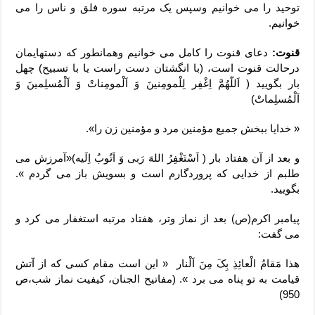
توحید را می خوانیم وسپس یک مرتبه سوره فلق و ناس را می
خوانیم.
قنوت:
دعای قنوت را کامل می خوانیم وهمانطور که دستهایمان
درحالت قنوت است، (با انگشتان دست راست یا با تسبیح) چهل
بار بگویید ( اَللّهُمَّ اِغْفِر لِلْمومِنینَ وَ اَلْمومِناتْ وَ اَلْمُسلِمینَ وَ
اَلْمُسلِماتْ)
« خدایا ببخش جمیع مؤمنین مرد و مؤمنین زن را».
و بعد از آن هفتاد بار ( اَسْتَغْفِرُ اللهَ رَبی وَ اَتُوبُ اِلَیه)«آمرزش می
طلبم از خدایی که پروردگارم است و بسویش باز می گردم ».
بگویید.
پیامبر اکرم(ص) بعد از نماز وتر، هفتاد مرتبه استغفار می کرد و
می گفت:
هذا مَقامُ الْعائِذِ بِکَ مِنَ اَلْنار « این است مقام کسی که از آتش
قیامت به تو پناه می برد ». (مفاتیح الجنان، کیفیت نماز شب،ص
950)