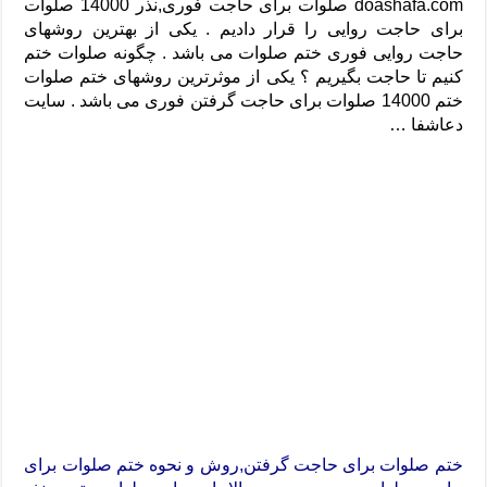
دعای رفع فقر و طلب رزق و روزی – آیه‌ جلب ثروت و برکت مال
doashafa.com صلوات برای حاجت فوری,نذر 14000 صلوات
برای حاجت روایی را قرار دادیم . یکی از بهترین روشهای
لا حول ولا قوة الا بالله برای چشم زخم – دعای چشم زخم ماشاالله
حاجت روایی فوری ختم صلوات می باشد . چگونه صلوات ختم
کنیم تا حاجت بگیریم ؟ یکی از موثرترین روشهای ختم صلوات
دعای قوی رفع ترس – دعای مجرب برای آرامش قلب و رفع اضطراب
ختم 14000 صلوات برای حاجت گرفتن فوری می باشد . سایت
دعا برای پولدار شدن در یک روز – دعای ثروت حضرت سلیمان
دعاشفا …
ختم صلوات برای حاجت گرفتن,روش و نحوه ختم صلوات برای