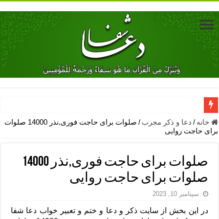
دعای جلب محبت فوری معشوق – دعای جلب محبت شوهر
خانه
/
دعا و ذکر مجرب
/
صلوات برای حاجت فوری,نذر 14000 صلوات
برای حاجت روایی
دعای مشکل گشا برای رفع فقر – ذکرهای روزی‌ بخش
معجزات دعای یا من اظهر الجمیل – دعای یا من اظهر الجمیل برای حاج
صلوات برای حاجت فوری,نذر 14000
مهم ترین اذکار الهی و فضیلت آن ها – ذکر مخصوص مستجاب الدعوه ش
صلوات برای حاجت روایی
دعا برای ترس بچه ها در خواب – دعای ترس و بی خوابی کودکان
سپتامبر 10, 2023
نماز حاجت برای کار گشایی- دعای رفع مشکلات و طلب حاجت
در این بخش از سایت ذکر و دعا و ختم و تعبیر خواب دعا شفا