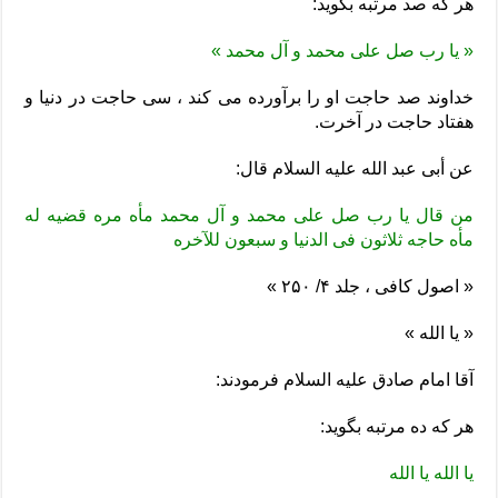
هر که صد مرتبه بگوید:
« یا رب صل على محمد و آل محمد »
خداوند صد حاجت او را برآورده مى کند ، سى حاجت در دنیا و
هفتاد حاجت در آخرت.
عن أبى عبد الله علیه السلام قال:
من قال یا رب صل على محمد و آل محمد مأه مره قضیه له
مأه حاجه ثلاثون فى الدنیا و سبعون للآخره
« اصول کافى ، جلد ۴/ ۲۵۰ »
« یا الله »
آقا امام صادق علیه السلام فرمودند:
هر که ده مرتبه بگوید:
یا الله یا الله