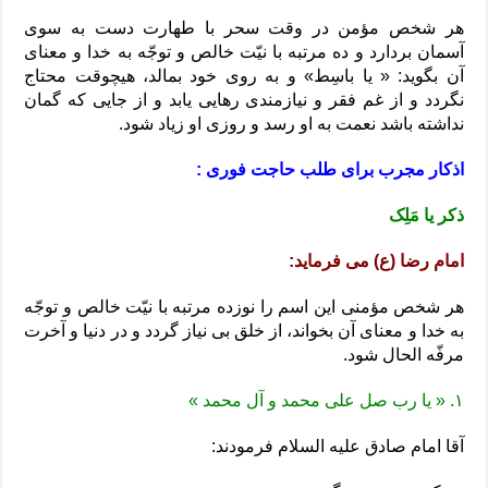
هر شخص مؤمن در وقت سحر با طهارت دست به سوى
آسمان بردارد و ده ‏مرتبه با نیّت خالص و توجّه به خدا و معناى
آن بگوید: « یا باسِط» و به ‏روى خود بمالد، هیچوقت محتاج
نگردد و از غم فقر و نیازمندى رهایى یابد و از جایى که گمان
نداشته باشد نعمت به او رسد و روزى او زیاد شود.
اذکار مجرب برای طلب حاجت فوری :
ذکر یا مَلِک
امام رضا (ع) می فرماید:
هر شخص مؤمنی این اسم را نوزده مرتبه با نیّت خالص و توجّه
به خدا و معناى‏ آن بخواند، از خلق بى ‏نیاز گردد و در دنیا و آخرت
مرفّه‏ الحال شود.
۱. « یا رب صل على محمد و آل محمد »
آقا امام صادق علیه السلام فرمودند: