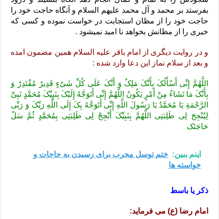
بفرستد بر محمد و آل محمد علیهم السلام و آنگاه حاجت خود را
حاجت خود را از مظان استجابت در خواست نموده و کسی که
خیری را از مظانش بخواهد نا امید نمیشود .
و در روایت دیگری از امام باقر علیه السلام همین مضمون امده
و بعد از سلام نماز این دعا وارد شده :
اللَّهُمَّ إِنِّی أَسْأَلُکَ بِأَنَّکَ مَلِکٌ وَ أَنَّکَ عَلَی کُلِّ شَیْ‌ءٍ قَدِیرٌ مُقْتَدِرٌ وَ
بِأَنَّکَ مَا تَشَاءُ مِنْ أَمْرٍ یَکُونُ اللَّهُمَّ إِنِّی أَتَوَجَّهُ إِلَیْکَ بِنَبِیِّکَ مُحَمَّدٍ نَبِیِّ
الرَّحْمَةِ یَا مُحَمَّدُ یَا رَسُولَ اللَّهِ إِنِّی أَتَوَجَّهُ بِکَ إِلَی اللَّهِ رَبِّکَ وَ رَبِّی
لِیُنْجِحَ لِی طَلِبَتِی اللَّهُمَّ بِنَبِیِّکَ أَنْجِحْ لِی طَلِبَتِی بِمُحَمَّدٍ ثُمَّ سَلْ
حَاجَتَک
اینم ببین:
ختم توسل مجرب برای رسیدن به حاجات و
خواسته ها
ذکر یا باسط
امام رضا (ع) می فرماید: