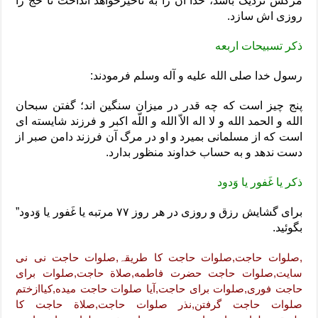
مرگش نزدیک باشد، خدا آن را به تأخیرخواهد انداخت تا حج را
روزی اش سازد.
ذکر تسبیحات اربعه
رسول خدا صلی الله علیه و آله وسلم فرمودند:
پنج چیز است که چه قدر در میزان سنگین اند؛ گفتن سبحان
الله و الحمد الله و لا اله الاّ الله و اللّه اکبر و فرزند شایسته ای
است که از مسلمانی بمیرد و او در مرگ آن فرزند دامن صبر از
دست ندهد و به حساب خداوند منظور بدارد.
ذکر یا غَفور یا وَدود
برای گشایش رزق و روزی در هر روز ۷۷ مرتبه یا غَفور یا وَدود”
بگوئید.
,صلوات حاجت,صلوات حاجت کا طریقہ,صلوات حاجت نی نی
سایت,صلوات حاجت حضرت فاطمه,صلاة حاجت,صلوات برای
حاجت فوری,صلوات برای حاجت,آیا صلوات حاجت میده,کیاازختم
صلوات حاجت گرفتن,نذر صلوات حاجت,صلاة حاجت کا