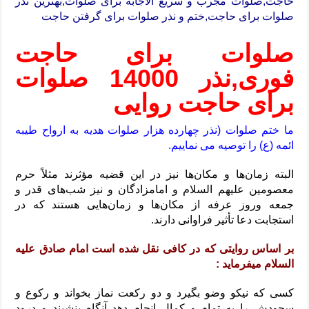
حاجت,صلوات مجرب و سریع الاجابه برای صلوات,بهترین نذر
صلوات برای حاجت,ختم و نذر صلوات برای گرفتن حاجت
صلوات برای حاجت
فوری,نذر 14000 صلوات
برای حاجت روایی
ما ختم صلوات (نذر چهارده هزار صلوات هدیه به ارواح طیبه
ائمه (ع) را توصیه می نماییم.
البته زمان‌ها و مکان‌ها نیز در این قضیه مؤثرند مثلاً حرم
معصومین علیهم السلام و امامزادگان و نیز شب‌های قدر و
جمعه وروز عرفه از مکان‌ها و زمان‌هایی هستند که در
استجابت دعا تأثیر فراوانی دارند.
بر اساس روایتی که در کافی نقل شده است امام صادق علیه
السلام میفرماید :
کسی که نیکو وضو بگیرد و دو رکعت نماز بخواند و رکوع و
سجودش را به تمام و کمال انجام دهد آنگاه بنشیند و درود