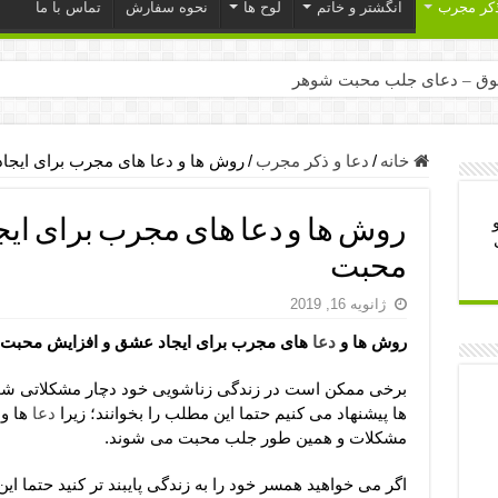
ذکر مجرب
انگشتر و خاتم
لوح ها
نحوه سفارش
تماس با ما
ق – دعای جلب محبت شوهر
ر – ذکرهای روزی‌ بخش
میل – دعای یا من اظهر الجمیل برای حاجت
خانه
/
دعا و ذکر مجرب
/
روش ها و دعا های مجرب برای ایج
لت آن ها – ذکر مخصوص مستجاب الدعوه شدن
روش ها و دعا های مجرب برای ای
ب – دعای ترس و بی خوابی کودکان
محبت
- دعای رفع مشکلات و طلب حاجت
ژانویه 16, 2019
وزی – آیه‌ جلب ثروت و برکت مال
روش ها و
دعا
های مجرب برای ایجاد عشق و افزایش محبت
ای چشم زخم – دعای چشم زخم ماشاالله
مجرب برای آرامش قلب و رفع اضطراب
برخی ممکن است در زندگی زناشویی خود دچار مشکلاتی شوند ک
ها پیشنهاد می کنیم حتما این مطلب را بخوانند؛ زیرا
دعا
ها و 
 روز – دعای ثروت حضرت سلیمان
مشکلات و همین طور جلب محبت می شوند.
اگر می خواهید همسر خود را به زندگی پایبند تر کنید حتما این