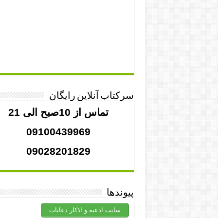
سرکتاب آنلاین رایگان
تماس از 10صبح الی 21
09100439969
09028201829
پیوندها
سایت ادعیه و اذکار دعایاب