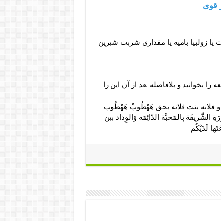
ر قوی
نبات یا زولبیا بامیه یا مقداری شربت شیرین
 را بخوانید و بلافاصله بعد از آن این را
 فلان و فلانه بنت فلانه بحق هَهْطُوبْ هَهْطُوب
ِ الشَّریفَة بِالمَحبَّة الدّائِمَه وَالوِداد بین
ها لَدَیْکُم