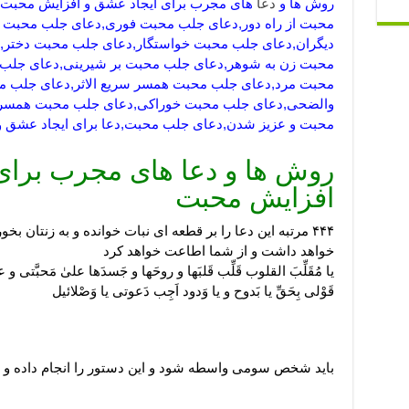
روش ها و
دعا
های مجرب برای ایجاد عشق و افزایش محبت
محبت از راه دور,دعای جلب محبت فوری,دعای جلب محبت 
دیگران,دعای جلب محبت خواستگار,دعای جلب محبت دختر,
محبت زن به شوهر,دعای جلب محبت بر شیرینی,دعای جلب م
محبت مرد,دعای جلب محبت همسر سریع الاثر,دعای جلب م
والضحی,دعای جلب محبت خوراکی,دعای جلب محبت همسر
محبت و عزیز شدن,دعای جلب محبت,دعا برای ایجاد عشق و م
روش ها و دعا های مجرب برای
افزایش محبت
۴۴۴ مرتبه این دعا را بر قطعه ای نبات خوانده و به زنتان ب
خواهد داشت و از شما اطاعت خواهد کرد
یا مُقَلِّبَ القلوب قَلِّب قَلبَها و روحَها و جَسدَها علیٰ مَحبَّتی و
قَوْلی بِحَقِّ یا بَدوح و یا وَدود اَجِب دَعوتی یا وَصْلائیل
باید شخص سومی واسطه شود و این دستور را انجام داده و 