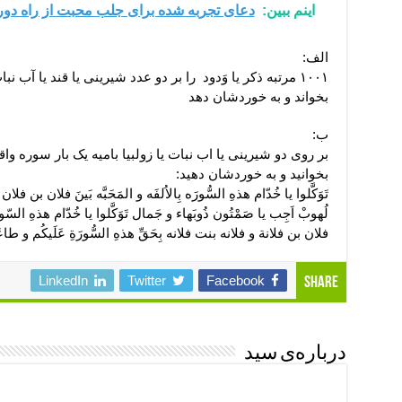
اینم ببین:
دعای تجربه شده برای جلب محبت از راه دو
الف:
۱۰۰۱ مرتبه ذکر یا وَدود را بر دو عدد شیرینی یا قند یا آب 
بخواند و به خوردشان دهد
ب:
بر روی دو شیرینی یا اب نبات یا زولبیا بامیه یک بار سوره واقعه
بخوانید و به خوردشان دهید:
تَوَکَّلوا یا خُدّام هذهِ السُّورَه بِالاُلفَه و المَحَبَّه بَینَ فلان بن
لُهوبْ اَجِب یا صَمْتُون ذُوبَهاء و جَمال تَوَکَّلوا یا خُدّام هذهِ السّورَة
فلان بن فلانة و فلانه بنت فلانه بِحَقِّ هذهِ السُّورَةِ عَلَیکُم و طاعَتَ
LinkedIn
Twitter
Facebook
Share
درباره‌ی سید