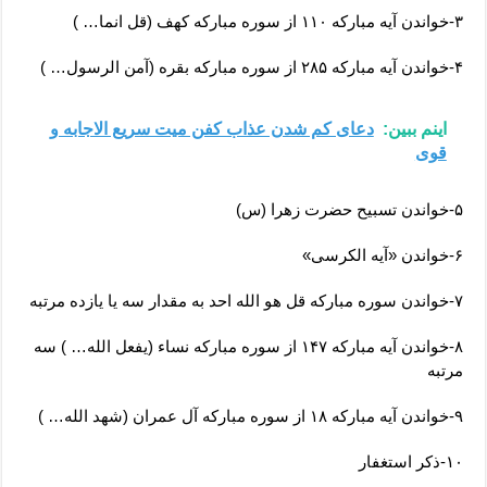
۳-خواندن آیه مبارکه ۱۱۰ از سوره مبارکه کهف (قل انما… )
۴-خواندن آیه مبارکه ۲۸۵ از سوره مبارکه بقره (آمن الرسول… )
اینم ببین:
دعای کم شدن عذاب کفن میت سریع الاجابه و
قوی
۵-خواندن تسبیح حضرت زهرا (س)
۶-خواندن «آیه الکرسی»
۷-خواندن سوره مبارکه قل هو الله احد به مقدار سه یا یازده مرتبه
۸-خواندن آیه مبارکه ۱۴۷ از سوره مبارکه نساء (یفعل الله… ) سه
مرتبه
۹-خواندن آیه مبارکه ۱۸ از سوره مبارکه آل عمران (شهد الله… )
۱۰-ذکر استغفار