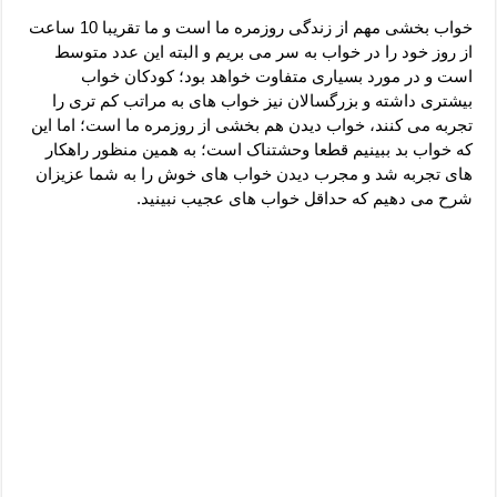
دعای رفع فقر و طلب رزق و روزی – آیه‌ جلب ثروت و برکت مال
خواب بخشی مهم از زندگی روزمره ما است و ما تقریبا 10 ساعت
لا حول ولا قوة الا بالله برای چشم زخم – دعای چشم زخم ماشاالله
از روز خود را در خواب به سر می بریم و البته این عدد متوسط
است و در مورد بسیاری متفاوت خواهد بود؛ کودکان خواب
دعای قوی رفع ترس – دعای مجرب برای آرامش قلب و رفع اضطراب
بیشتری داشته و بزرگسالان نیز خواب های به مراتب کم تری را
دعا برای پولدار شدن در یک روز – دعای ثروت حضرت سلیمان
تجربه می کنند، خواب دیدن هم بخشی از روزمره ما است؛ اما این
که خواب بد ببینیم قطعا وحشتناک است؛ به همین منظور راهکار
های تجربه شد و مجرب دیدن خواب های خوش را به شما عزیزان
شرح می دهیم که حداقل خواب های عجیب نبینید.