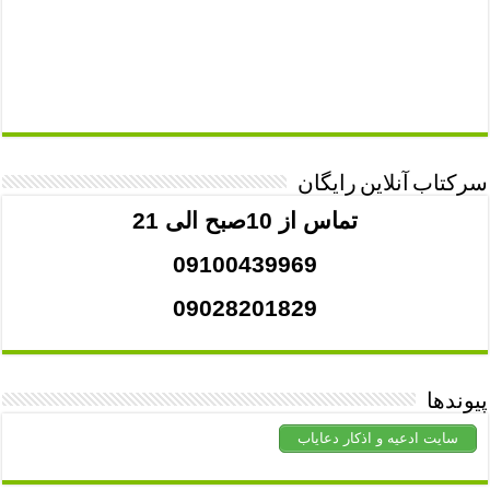
سرکتاب آنلاین رایگان
تماس از 10صبح الی 21
09100439969
09028201829
پیوندها
سایت ادعیه و اذکار دعایاب