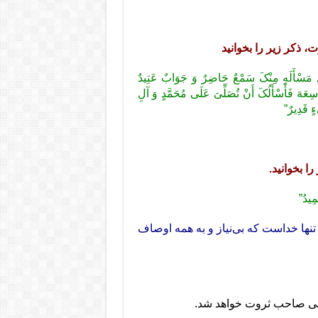
، ذکر زیر را بخوانید
لِّ مَسْأَلَهٍ مِنْکَ سَمْعٌ حَاضِرٌ وَ جَوَابٌ عَتِیدٌ
وَاسِعَهَ فَأَسْأَلُکَ أَنْ تُصَلِّیَ عَلَى مُحَمَّدٍ وَ آلِ
ءٍ قَدِیرٌ”
مِیدُ”
نها خداست که بی‌نیاز و به همه اوصاف