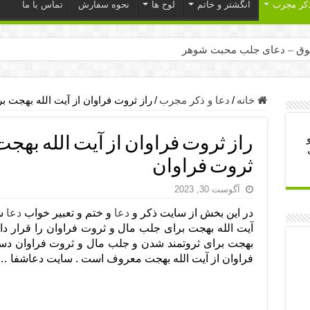
ذکر مجرب
انگشتر و خاتم
لوح ها
نحوه سفارش
تماس با ما
ق – دعای جلب محبت شوهر
ر – ذکرهای روزی‌ بخش
میل – دعای یا من اظهر الجمیل برای حاجت
خانه
/
دعا و ذکر مجرب
/
راز ثروت فراوان از آیت الله بهجت 
لت آن ها – ذکر مخصوص مستجاب الدعوه شدن
راز ثروت فراوان از آیت الله بهج
ب – دعای ترس و بی خوابی کودکان
ثروت فراوان
- دعای رفع مشکلات و طلب حاجت
آگوست 30, 2023
وزی – آیه‌ جلب ثروت و برکت مال
در این بخش از سایت ذکر و
دعا
و ختم و تعبیر خواب
دعا
ای چشم زخم – دعای چشم زخم ماشاالله
آیت الله بهجت برای جلب مال و ثروت فراوان را قرار داد
مجرب برای آرامش قلب و رفع اضطراب
بهجت برای ثروتمند شدن و جلب مال و ثروت فراوان دست
فراوان از آیت الله بهجت معروف است . سایت دعاشفا …
 روز – دعای ثروت حضرت سلیمان