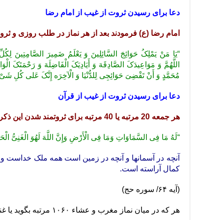
دعا برای رسیدن ثروت از غیب از امام رضا
امام رضا (ع) فرمودند
بعد از هر نماز در طلب روزی و ثروت
“یَا مَنْ یَمْلِکُ حَوَائِجَ السَّائِلِینَ وَ یَعْلَمُ ضَمِیرَ الصَّامِتِینَ لِکُ
اللَّهُمَّ وَ مَوَاعِیدَکَ الصَّادِقَهَ وَ أَیَادِیَکَ‏ الْفَاضِلَهَ وَ رَحْمَتَکَ‏ الْ
مُحَمَّدٍ وَ أَنْ تَقْضِیَ حَوَائِجِی لِلدُّنْیَا وَ الْآخِرَه إِنَّکَ‏ عَلى‏ کُلِ‏ شَیْ‏
دعا برای رسیدن ثروت از غیب از قرآن
هر جمعه 20 مرتبه یا 40 مرتبه برای ثروتمند شدن این ذکر را بخوانید.
“لَهُ مَا فِی السَّمَاوَاتِ وَمَا فِی الْأَرْضِ وَإِنَّ اللَّهَ لَهُوَ الْغَنِیُّ الْحَ
آنچه در آسمانها و آنچه در زمین است همه ملک خداست و ت
کمال آراسته است.
(آیه ۶۴/ سوره حج)
هر که در میان نماز مغرب و عشاء ۱۰۶۰ مرتبه بگوید یا غنی صاحب ثروت خواهد شد.