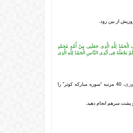
وزیش از بین رود.
بِ الْحَمْدُ لِلَّهِ الَّذِی جَعَلَنِی مِنْ أُمَّهِ مُحَمَّدٍ
َمْ یَجْعَلْهُ فِی أَیْدِی النَّاسِ الْحَمْدُ لِلَّهِ الَّذِی
وزی
، 40 مرتبه “سوره مبارکه کوثر” را