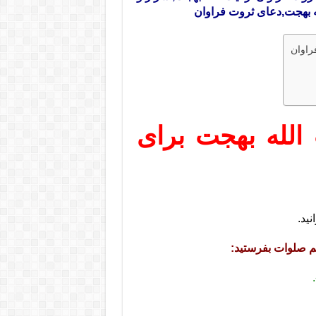
له بهجت,دعای ثروت فراوان
راوان
 الله بهجت برای
نید.
م صلوات بفرستید: