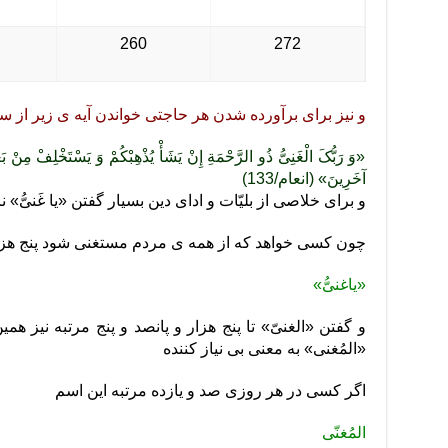
260
272
و نیز برای برآورده شدن هر حاجتی خواندن آیه ی زیر از 
«وَ رَبُّکَ الْغَنِیُّ ذُو الرَّحْمَةِ إِنْ یَشَأْ یُذْهِبْکُمْ وَ یَسْتَخْلِفْ مِنْ بَع
آخَرِینَ‌» (انعام/133)
و برای خلاصی از بلیّات و ادای دین بسیار گفتن «یا غَنیُّ» 
چون کسی خواهد که از همه ی مردم مستغنی شود پنج هزار 
«یاغنیُّ»
و گفتن «الغنیّ» تا پنج هزار و پانصد و پنج مرتبه نیز هم
«المُغنی» به معنی بی نیاز کننده
اگر کسی در هر روزی صد و یازده مرتبه این اسم
المُغنّی