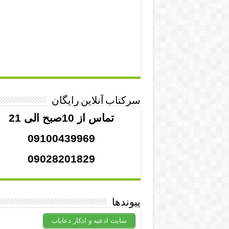
سرکتاب آنلاین رایگان
تماس از 10صبح الی 21
09100439969
09028201829
پیوندها
سایت ادعیه و اذکار دعایاب