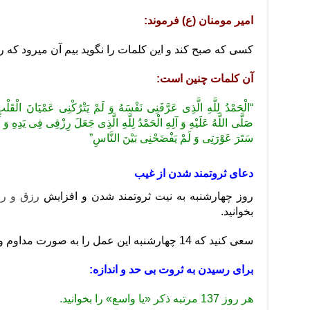
امیر مومنان (ع) فرموند:
کسی که صبح کند و این کلمات را نگوید بیم آن میرود که ر
آن کلمات چنین است:
“الْحَمْدُ لِلَّهِ‏ الَّذِی‏ عَرَّفَنِی‏ نَفْسَهُ‏ وَ لَمْ یَتْرُکْنِی عَمْیَانَ الْقَلْ
صَلَّى اللَّهُ عَلَیْهِ وَ آلِهِ الْحَمْدُ لِلَّهِ الَّذِی جَعَلَ رِزْقِی فِی یَدِهِ وَ ل
سَتَرَ عَوْرَتِی وَ لَمْ یَفْضَحْنِی بَیْنَ النَّاسِ”
دعای ثروتمند شدن از غیب
روز چهارشنبه به نیت ثروتمند شدن و افزایش
رزق و ر
بخوانید.
سعی کنید که 14 چهارشنبه این عمل را به صورت مداوم و پشت سرهم انجام دهید.
برای رسیدن به ثروت بی حد و اندازه:
هر روز 137 مرتبه ذکر «یا واسع» را بخوانید.