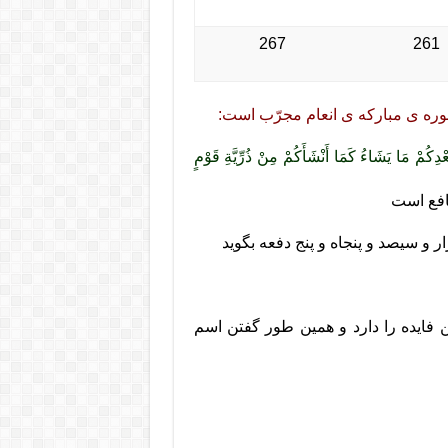
267
261
سوره ی مبارکه ی انعام مجرّب است:
ْدِکُمْ مَا یَشَاءُ کَمَا أَنْشَأَکُمْ مِنْ ذُرِّیَّةِ قَوْمٍ
نافع است
و سیصد و پنجاه و پنج دفعه بگوید
ین فایده را دارد و همین طور گفتن اسم