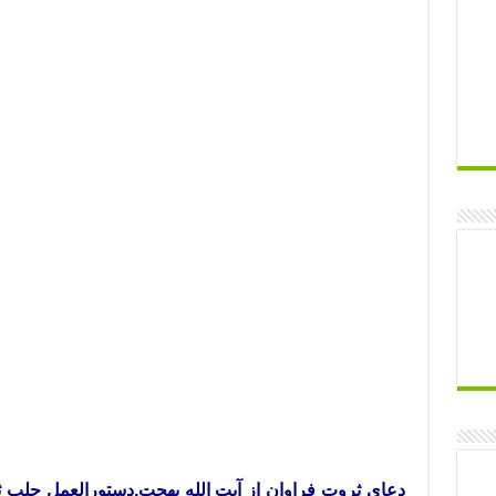
دعای ثروت فراوان از آیت الله بهجت,دستورالعمل جلب ثر