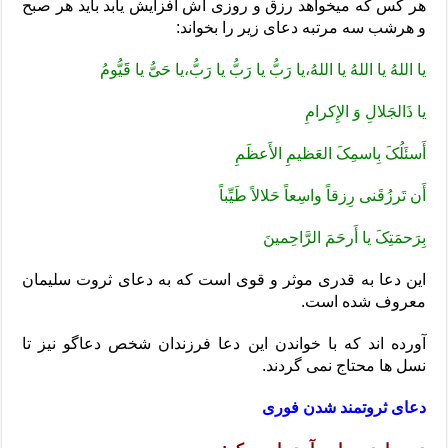
هر کس که میخواهد رزق و روزی اش افزایش یابد باید هر صبح
و هرشب سه مرتبه دعای زیر را بخواند:
یا اللهُ یا اللهُ یا اللهُ،یا رَبُّ یا رَبُّ یا رَبُّ،یا حَیُّ یا قََیُّومُ
یا ذَالجَلالِ وَ الإِکرامِ
أَسئَلُکَ بِاسمِکَ العَظیمِ الأَعظَمِ
أَن تَرزُقَنی رِزقاً واسِعاً حَلالاً طَیِّباً
بِرَحمَتِکَ یا أَرحَمَ الرَّاحِمینَ
این دعا به قدری موثر و قوی است که به دعای ثروت سلیمان
معروف شده است.
آورده اند که با خواندن این دعا فرزندان شخص دعاگو نیز تا
نسل ها محتاج نمی گردند.
دعای ثروتمند شدن فوری