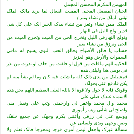
المهیمن المکرم المحسن المجمل
الجنان المفضل المحیی الممیت الفعال لما یرید مالک الملک
تؤتی الملک من تشاء وتنزع
الملک ممن تشاء وتعز من تشاء بیدک الخیر انک علی کل شی
قدیر تولج اللیل فی النهار
وتولج النهارفی اللیل وتخرج الحی من المیت وتخرج المیت من
الحی وترزق من تشاء بغیر
حساب یا فالق الأصباح وفالق الحب النوی یسبح له مافی
السموات والأرض وهو العزیز
الحکیماللهم ماقلت من قول او حلفت من حلف او نذرت من نذر
فی یومی هذا ولیلتی هذه
فمشیئتک بین یدی ذلک کله ما شئت فیه کان وما لم تشأ منه لم
یکن فادفع عتی بحولک
وقوتک فانه لا حول ولا قوة الا بالله العلی العظیم اللهم بحق هذه
الاسماء عندک صلی علی
محمد وال محمد واغفر لی وارحمنی وتب علی وتقبل منی
واصلح لی شأنی ویسر أموری
ووسع علی فی رزقی وأغننی بکرم وجهک عن جمیع خلقک
وصن وجهی ویدی ولسانی عن
مسألة غیرک واجعل لیمن أمری فرجا ومخرجا فانک تعلم ولا