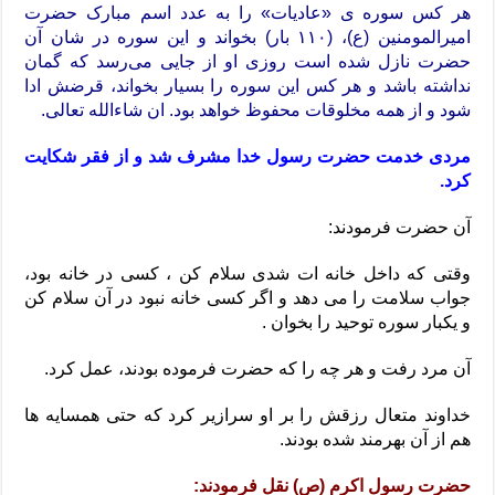
هر کس سوره ی «عادیات» را به عدد اسم مبارک حضرت
امیرالمومنین (ع)، (۱۱۰ بار) بخواند و این سوره در شان آن
حضرت نازل شده است روزی او از جایی می‌رسد که گمان
نداشته باشد و هر کس این سوره را بسیار بخواند، قرضش ادا
شود و از همه مخلوقات محفوظ خواهد بود. ان شاءالله تعالی.
مردى خدمت حضرت رسول خدا مشرف شد و از فقر شکایت
کرد.
آن حضرت فرمودند:
وقتى که داخل خانه ات شدى سلام کن ، کسى در خانه بود،
جواب سلامت را مى دهد و اگر کسى خانه نبود در آن سلام کن
و یکبار سوره توحید را بخوان .
آن مرد رفت و هر چه را که حضرت فرموده بودند، عمل کرد.
خداوند متعال رزقش را بر او سرازیر کرد که حتى همسایه ها
هم از آن بهرمند شده بودند.
حضرت رسول اکرم (ص) نقل فرمودند: