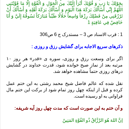
بِحَوْلِكَ‏ يَا رَبِ‏ وَ قُوَّتِكَ أَبْرَأُ إِلَيْكَ مِنَ الْحَوْلِ وَ الْقُوَّةِ إِلَّا مَا قَوَّيْتَنِي
اللَّهُمَّ إِنِّي أَسْأَلُكَ بَرَكَةَ هَذَا الْيَوْمِ وَ أَسْأَلُكَ بَرَكَةَ أَهْلِهِ وَ أَسْأَلُكَ أَنْ
تَرْزُقَنِي مِنْ فَضْلِكَ رِزْقاً وَاسِعاً حَلَالًا طَيِّباً مُبَارَكاً تَسُوقُهُ إِلَيَّ وَ أَنَا
خَافِضٌ فِي عَافِيَةٍ 1
1 : قرب الاسناد ص 3 – مستدرک ج 6 ص306
ذکرهای سریع الاجابه برای گشایش رزق و روزی :
اگر برای وسعت رزق و روزی، سوره ی «قدر» هر روز ۱۰
مرتبه بعد از نماز صبح خوانده شود، قدرت خداوند در گشایش
درهای روزی حتماً مشاهده خواهد شد.
نقل شده که عالم فاضل شیخ محمد رشتی به این ختم عمل
کرده و قبل از اینکه چهل روز تمام شود از برکت این ختم مال
فراوانی به او رسیده است.
و آن ختم به این صورت است که مدت چهل روز آیه شریفه:
إنَّ اللهَ هُوَ الرَّزَّاقُ ذُو القُوَّةِ المَتِینُ