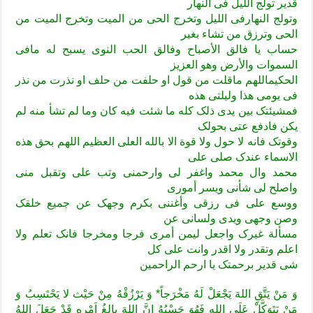
قدیر تولج اللیل فی النهار
وتولج النهارفی اللیل وتخرج الحی من المیت وتخرج المیت من
الحی وترزق من تشاء بغیر
حساب یا فالق الأصباح وفالق الحب النوی یسبح له مافی
السموات والأرض وهو العزیز
الحکیماللهم ماقلت من قول او حلفت من حلف او نذرت من نذر
فی یومی هذا ولیلتی هذه
فمشیئتک بین یدی ذلک کله ما شئت فیه کان وما لم تشأ منه لم
یکن فادفع عتی بحولک
وقوتک فانه لا حول ولا قوة الا بالله العلی العظیم اللهم بحق هذه
الاسماء عندک صلی علی
محمد وال محمد واغفر لی وارحمنی وتب علی وتقبل منی
واصلح لی شأنی ویسر أموری
ووسع علی فی رزقی وأغننی بکرم وجهک عن جمیع خلقک
وصن وجهی ویدی ولسانی عن
مسألة غیرک واجعل لیمن أمری فرجا ومخرجا فانک تعلم ولا
اعلم وتقدر ولا اقدر وانت علی کل
شی قدیر برحمتک یا ارحم الراحمین
وَ مَنْ یَتَّقِ اللهَ یَجْعَلْ لَهُ مَخْرَجاً* وَ یَرْزُقْهُ مِنْ حَیْث لا یَحْتَسِبُ وَ
مَنْ یَتَوَکَّلْ عَلَى اللهِ فَهُوَ حَسْبُهُ اِنَّ اللهَ بالِغُ اَمْرِهِ قَدْ جَعَلَ اللهُ