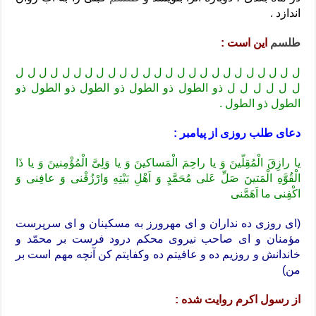
اندازد .
طلسم
این است :
ل ل ل ل ل ل ل ل ل ل ل ل ل ل ل ل ل ل ل ل ل ل ل ل ل
ل ل ل ل ل ل ذو الطول ذو الطول ذو الطول ذو الطول ذو
الطول ذو الطول .
دعای طلب روزی از پیامبر :
یا رازِقَ الْمُقِلّینَ وَ یا راحِمَ الْمَساکینَ وَ یا وَلِیَّ الْمُؤْمِنینَ وَ یا ذَا
الْقُوَّهِ الْمَتینَ صَلِّ عَلی مُحَمَّدٍ وَ اَهْلِ بَیْتِهِ وَارْزُقْنی وَ عافِنی وَ
اکْفِنی ما اَهَمَّنی
(ای روزی ده نداران و ای مهرورز به مسکینان و ای سرپرست
مؤمنان و ای صاحب نیروی محکم درود فرست بر محمّد و
خاندانش و روزیم ده و عافیتم ده وکفایتم کن آنچه مهم است بر
من)
از رسول اکرم روایت شده :