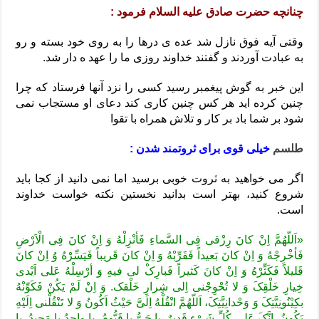
چنانچه حضرت صادق علیه السلام فرمود :
وقتی آیه فوق نازل شد عده ی درها را به روی خود بسته و رو
به عبادت آوردند و گفتند خداوند روزی ما را عهد ه دار شد.
این خبر به گوش پیغمبر رسید کسی را نزد آنها فرستاد که چرا
چنین کرده اید هر کس چنین کاری کند دعای او مستجاب نمی
شود بر شما باد بر کار و تلاش همراه با تقوا
طلسم
خیلی قوی برای ثروتمند شدن :
اگر می خواهید به ثروت خوبی برسید اما نمی دانید از کجا باید
شروع کنید، بهتر است بدانید نخستین نکته خواست خداوند
است.
«اَللّهُمَّ اِنْ کانَ رِزْقی فِی السَّماءِ فَأنْزِلْهُ وَ اِنْ کانَ فِی الْاَرْضِ
فَأخْرِجْهُ وَ اِنْ کانَ بَعیداً فَقَرِّبْهُ وَ اِنْ کانَ قَریباً فَیَسِّرْهُ وُ اِنْ کانَ
قَلیلاً فَکَثِّرْهُ وَ اِنْ کانَ کَثیراً فَبارِکْ لی فیهِ وَ أرْسِلْهُ عَلی اَیْدی
خِیارِ خَلْقِکَ وَ لا تُحْوِجْنی اِلی شِرارِ خَلْقک. وَ اِنْ لَمْ یَکُنْ فَکَوِّنْهُ
بکِیْنُونِیَّتِکَ وَ وَحْدانِیَّتِکَ، اَللّهُمَّ انْقُلْهُ اِلَیََّ حَیْثُ اَکُونُ وَ لا تَنْقُلْنی اِلَیْهِ
یَکُونُ، اِنَّکَ عَلی کُلِّ شَِیْءٍ قَدیرٌ. یا حَیُّ یا قَیُّومُ، یا واحِدُ یا مَجیدُ، یا