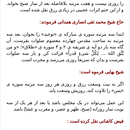
را روزی بیست و هفت مرتبه بلافاصله بعد از نماز صبح بخواند.
و از این ختم اثرات عجیبی در زیادی رزق نقل شده است.
حاج شیخ محمد تقی انصاری همدانی فرمودند:
ابتدا سه مرتبه سوره ی مبارکه ی «توحید» را بخوان، بعد سه
مرتبه به ساحت مقدس چهارده معصوم صلوات بفرست، آن
گاه سه بار دو آیه ی شریفه ی ۲ و ۳ سوره ی «طلاق»؛ «و مَن
یَّتَّقِ اللهَ … لِکُلِّ شیءٍ قَدراً» قرائت کن و باز سه صلوات
بفرست و بدان که سریعاً روزی می‌رسد و مجرب است.
شیخ بهایی فرموه است:
اگر به نیت وسعت رزق و روزی هر روز سه مرتبه سوره ی
«یس» را تلاوت کند، روزیش وسعت یابد.
این عمل می‌تواند در یک مجلس باشد یا بعد از هر یک از سه
نوبت نماز روزانه (صبح، ظهر و عصر، و مغرب و عشا) باشد.
فیض کاشانی نقل کرده است :