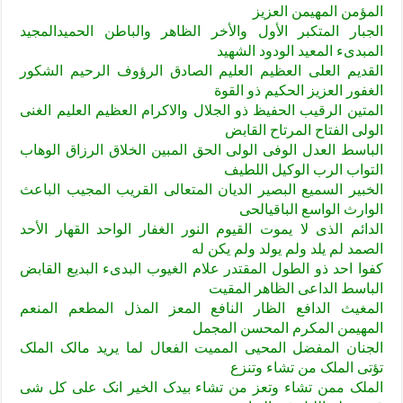
المؤمن المهیمن العزیز
الجبار المتکبر الأول والأخر الظاهر والباطن الحمیدالمجید
المبدیء المعید الودود الشهید
القدیم العلی العظیم العلیم الصادق الرؤوف الرحیم الشکور
الغفور العزیز الحکیم ذو القوة
المتین الرقیب الحفیظ ذو الجلال والاکرام العظیم العلیم الغنی
الولی الفتاح المرتاح القابض
الباسط العدل الوفی الولی الحق المبین الخلاق الرزاق الوهاب
التواب الرب الوکیل اللطیف
الخبیر السمیع البصیر الدیان المتعالی القریب المجیب الباعث
الوارث الواسع الباقیالحی
الدائم الذی لا یموت القیوم النور الغفار الواحد القهار الأحد
الصمد لم یلد ولم یولد ولم یکن له
کفوا احد ذو الطول المقتدر علام الغیوب البدیء البدیع القابض
الباسط الداعی الظاهر المقیت
المغیث الدافع الظار النافع المعز المذل المطعم المنعم
المهیمن المکرم المحسن المجمل
الجنان المفضل المحیی الممیت الفعال لما یرید مالک الملک
تؤتی الملک من تشاء وتنزع
الملک ممن تشاء وتعز من تشاء بیدک الخیر انک علی کل شی