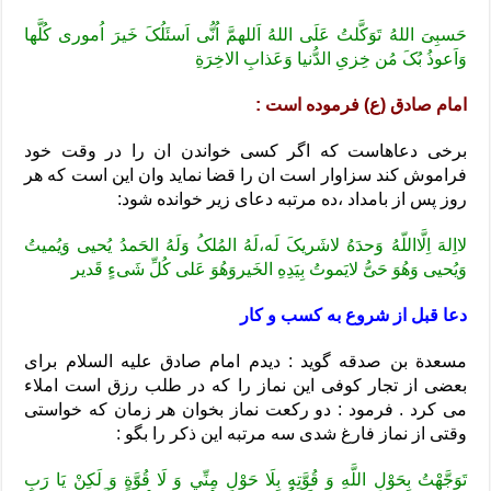
حَسبِیَ اللهُ تَوَکَّلتُ عَلَی اللهُ اَللهمَّ اُنُّی اَسئَلُکَ خَیرَ اُموری کُلَّها
وَاَعوذُ بُکَ مُن خِزیِ الدُّنیا وَعَذابِ الاخِرَةِ
امام صادق (ع) فرموده است :
برخی دعاهاست که اگر کسی خواندن ان را در وقت خود
فراموش کند سزاوار است ان را قضا نماید وان این است که هر
روز پس از بامداد ،ده مرتبه دعای زیر خوانده شود:
لااِلهَ اِلَّااللّهُ وَحدَهُ لاشَریکَ لَه،لَهُ المُلکُ وَلَهُ الحَمدُ یُحیی وَیُمیتُ
وَیُحیی وَهُوَ حَیُّ لایَموتُ بِیَدِهِ الخَیروَهُوَ عَلی کُلِّ شَیءٍ قَدیر
دعا قبل از شروع به کسب و کار
مسعدة بن صدقه گوید : دیدم امام صادق علیه السلام برای
بعضی از تجار کوفی این نماز را که در طلب رزق است املاء
می کرد . فرمود : دو رکعت نماز بخوان هر زمان که خواستی
وقتی از نماز فارغ شدی سه مرتبه این ذکر را بگو :
تَوَجَّهْتُ بِحَوْلِ اللَّهِ وَ قُوَّتِهِ بِلَا حَوْلٍ مِنِّي وَ لَا قُوَّةٍ وَ لَكِنْ يَا رَبِ‏