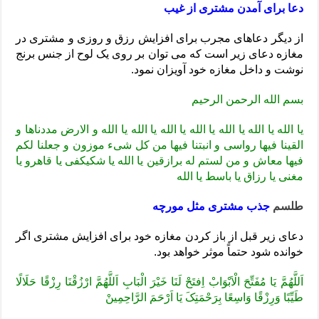
دعا برای آمدن مشتری از غیب
از دیگر دعاهای مجرب برای افزایش رزق و روزی و مشتری در
مغازه دعای زیر است که می ‌توان بر روی یک لوح از جنس برنج
نوشت و داخل مغازه خود آویزان نمود.
بسم الله الرحمن الرحیم
یا الله یا الله یا الله یا الله یا الله یا الله یا الله و الارض مددناها و
القینا فیها رواسی و انبتنا فیها من کل شیء موزون و جعلنا لکم
فیها معاش و من لستم له برازقین یا الله یا شکیکفی یا قاهرو یا
مغنی یا رزاق یا باسط یا الله
طلسم
جذب مشتری مثل مورچه
دعای زیر قبل از باز کردن مغازه خود برای افزایش مشتری اگر
خوانده شود حتماً موثر خواهد بود.
اَللَّهُمَّ یَا مُفَتِّحَ الْاَبْوَابْ اِفتَحْ لَنَا خَیْرَ الْبَابِ اَللَّهُمَّ ارْزُقْنَا رِزْقًا حَلَالًا
طَیِّبًا وَرِزْقًا وَاسِعًا بِرَحْمَتِکَ یَا اَرْحَمَ الرَّاحِمِینْ