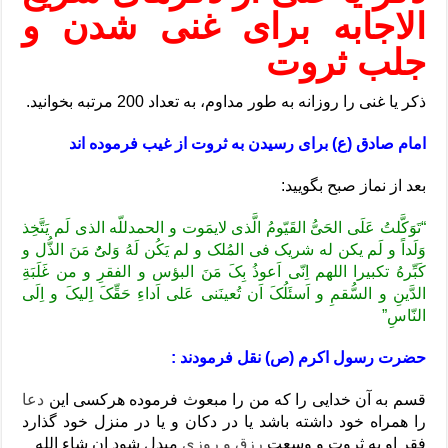
الاجابه برای غنی شدن و
جلب ثروت
ذکر یا غنی را روزانه به طور مداوم، به تعداد 200 مرتبه بخوانید.
امام صادق (ع) برای رسیدن به ثروت از غیب فرموده اند
بعد از نماز صبح بگویید:
“تَوَکَّلتُ عَلَى الحَىُّ القَیّومُ الَّذى لایمَوت و الحمدللّه الذى لَم یَتَّخِذ
وَلَداً و لَم یکن له شریک فى المُلک و لم یَکُن لَهُ وَلىٌُ مَنَ الذُّل و
کَبِّرهُ تکبیرا اللهم اِنّى اَعوذُ بِکَ مَنَ البؤس و الفقرِ و من غَلَبَةِ
الدَّینِ و السُّقمِ و اَسئَلُکَ اَن تُعینَنى عَلى اَداءِ حَقِّکَ اِلیکَ و اِلَى
النّاسِ”
حضرت رسول اکرم (ص) نقل فرمودند :
قسم به آن خدایی را که من را مبعوث فرموده هرکسی این
دعا
را همراه خود داشته باشد یا در دکان و یا در منزل خود گذارد
فقر او به ثروت و وسعتِ
رزق و روزی
مبدل شود ان شاء الله