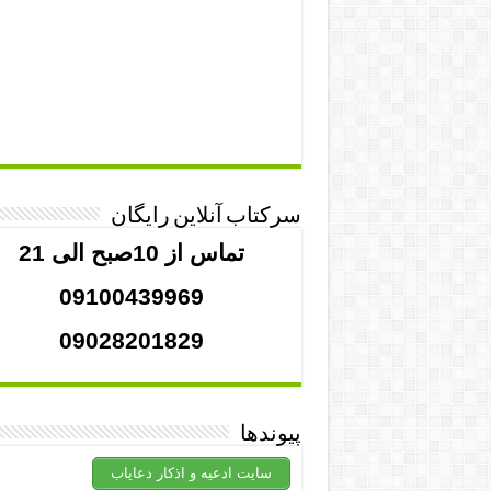
سرکتاب آنلاین رایگان
تماس از 10صبح الی 21
09100439969
09028201829
پیوندها
سایت ادعیه و اذکار دعایاب