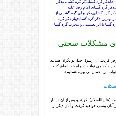
 ها,ذكر گره گشا,ذکر گره گشایی,ذکر
ذکر گره گشای امام رضا علیه
کر گره گشای,ذکر برای گره گشایی از
ر,بهترین ذکر گره گشا,چهار ذکر گره
 گشا با اثر تضمینی و مجرب,گره گشا
ه ی مشکلات سختی
 كردند: اى رسول خدا، توانگران همانند
ارند که مي توانند در راه خدا انفاق کنند
 ثواب اين اعمال بى بهره هستيم).
مشکلات
(عليهاالسلام) بگويند و پس از آن ده بار
از آنان پيشي خواهيد گرفت و آنان ديگر از