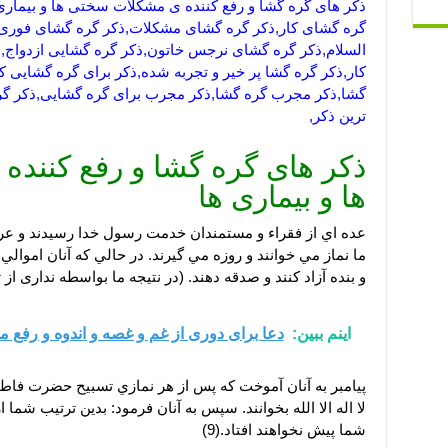
ذکر های گره گشا و رفع کننده ی مشکلات سختی ها و بیماری
گره گشای کار,ذکر گره گشای مشکلات,ذکر گره گشای فوری,
السلام,ذکر گره گشای نرجس خاتون,ذکر گره گشایی ازدواج,ذ
کار,ذکر گره گشا پر خیر و تجربه شده,ذکر برای گره گشایی کا
گشا,ذکر مجرب گره گشا,ذکر مجرب برای گره گشایی,ذکر گره
ترین ذکر,
ذکر های گره گشا و رفع کنند
ها و بیماری ها
عده اي از فقراء و مستمندان خدمت رسول خدا رسيدند و عرض
ما نماز مي خوانند و روزه مي گيرند. در حالي که آنان اموالي د
و بنده آزاد كنند و صدقه دهند. (در نتيجه ما بواسطه ندارى از
اینم ببین:
دعا برای دوری از غم و غصه و اندوه و رفع 
پيامبر به آنان آموخت که پس از هر نمازي تسبيح حضرت فاطمه 
لا اله الا الله بخوانند. سپس به آنان فرمود: بدين ترتيب شما 
شما پيش نخواهند افتاد.(9)