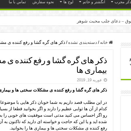
ذکر مجرب
انگشتر و خاتم
لوح ها
نحوه سفارش
تماس با ما
ق – دعای جلب محبت شوهر
ر – ذکرهای روزی‌ بخش
میل – دعای یا من اظهر الجمیل برای حاجت
خانه
/
دسته‌بندی نشده
/
ذکر های گره گشا و رفع کننده ی مشک
لت آن ها – ذکر مخصوص مستجاب الدعوه شدن
ذکر های گره گشا و رفع کننده ی 
ب – دعای ترس و بی خوابی کودکان
بیماری ها
- دعای رفع مشکلات و طلب حاجت
فوریه 19, 2019
وزی – آیه‌ جلب ثروت و برکت مال
ذکر های گره گشا و رفع کننده ی مشکلات سختی ها و بیماری
ای چشم زخم – دعای چشم زخم ماشاالله
مجرب برای آرامش قلب و رفع اضطراب
در این مطلب قصد داریم به شما خوبان ذکر هایی با موضوع
کدام از آن ها ثوابی عظیم را دارند و اگر بخوانید قطعا از بسی
 روز – دعای ثروت حضرت سلیمان
رو اگر احساس می کنید مدتی است موفقیت های خوبی را به 
شده اید و یا این که حاجت و خواسته ای دارید که تاکنون به آ
رفع کننده ی مشکلات سختی ها و بیماری ها را بخوانید.