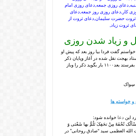
به,دعای روزی جمعه,دعای روزی امام
زی کار,دعای روزی روز جمعه,دعای
ثروت حضرت سلیمان,دعای ثروت از
 ثروت زیاد,
 و زیاد شدن روزی
استم گفت فردا بیا روز بعد که پیش او
اد بهجت نقل شده در آغاز وپایان ذکر
،صلوات بفرستدمثلاًاگر میخواهد۱۱۰مرتبه بگوید،ابتدا صلوات بفرستد بعد۱۱۰۰ بار بگوید ذکر را وباز
ن سِواک
و خواسته ها
رد این
دعا
خوانده شود:
ْألُک تُحْفَهً مِنْ تحَفِکَ تَلُمُّ بها شَعْثی وَ
بیان آیت الله العظمی سید “صادق روحانی” در