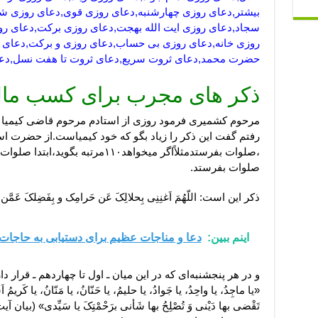
بیشتر,دعای روزی چهارشنبه,دعای روزی قوی,دعای روزی شن
سجاد,دعای روزی ایت الله بهجت,دعای روزی برکت,دعای رو
روزی خانه,دعای روزی بی حساب,دعای روزی و برکت,دعای 
حضرت محمد,دعای ثروت سریع,دعای ثروت تا هفت نسل,دعای
ذکر های مجرب برای کسب مال
مرحوم کشمیری فرمود روزی از استادم مرحوم قاضی کیمیا خو
رفتم گفت این ذکر را زیاد بگو که خود کیمیاست.از حضرت است
صلوات بفرستد.
ذکر این است: اللّهُمَ اَغنِنِی بِحلالِکَ عَن حَرامِک و بِفَضِلکَ عَمَّ
اینم ببین:
دعا و مناجات عظیم برای دستیابی به حاجات 
و در هر پنجشنبه‌ای که در این میان ـ اول تا چهاردهم ـ قرار دا
«یا ماجِدُ، یا واحِدُ، یا جَوادُ، یا حلیمُ، یا حَنّانُ، یا مَنّانُ، یا کَریمُ اَس
تَقْضی بها دَیْنی وَ تُصْلِحُ بها شَأنی برَحْمْتِکَ یا سَیِّدی» (