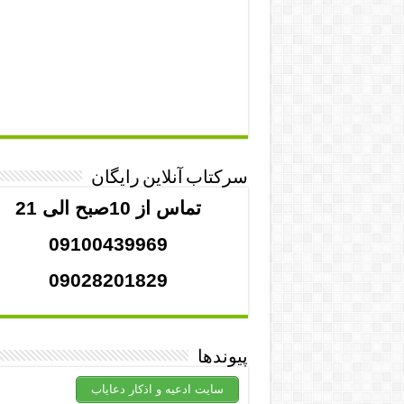
سرکتاب آنلاین رایگان
تماس از 10صبح الی 21
09100439969
09028201829
پیوندها
سایت ادعیه و اذکار دعایاب