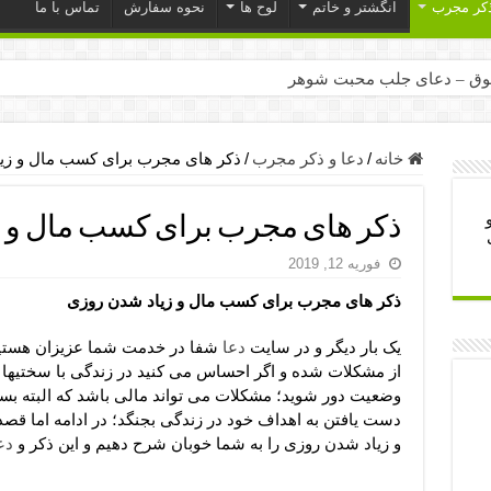
ذکر مجرب
انگشتر و خاتم
لوح ها
نحوه سفارش
تماس با ما
ق – دعای جلب محبت شوهر
ر – ذکرهای روزی‌ بخش
میل – دعای یا من اظهر الجمیل برای حاجت
خانه
/
دعا و ذکر مجرب
/
ذکر های مجرب برای کسب مال و زی
لت آن ها – ذکر مخصوص مستجاب الدعوه شدن
ذکر های مجرب برای کسب مال و 
ب – دعای ترس و بی خوابی کودکان
فوریه 12, 2019
- دعای رفع مشکلات و طلب حاجت
ذکر های مجرب برای کسب مال و زیاد شدن روزی
وزی – آیه‌ جلب ثروت و برکت مال
ای چشم زخم – دعای چشم زخم ماشاالله
یک بار دیگر و در سایت
دعا
شفا در خدمت شما عزیزان هستیم
از مشکلات شده و اگر احساس می کنید در زندگی با سختیها و
مجرب برای آرامش قلب و رفع اضطراب
وضعیت دور شوید؛ مشکلات می تواند مالی باشد که البته بسی
 روز – دعای ثروت حضرت سلیمان
دست یافتن به اهداف خود در زندگی بجنگد؛ در ادامه اما ق
و زیاد شدن روزی را به شما خوبان شرح دهیم و این ذکر و
دع