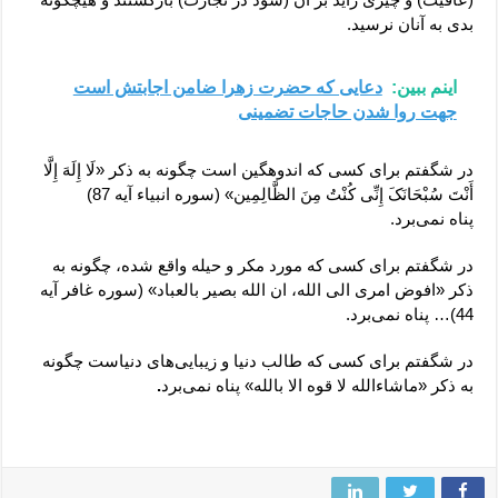
بدی به آنان نرسید.
اینم ببین:
دعایی که حضرت زهرا ضامن اجابتش است
جهت روا شدن حاجات تضمینی
در شگفتم برای کسی که اندوهگین است چگونه به ذکر «لَا إِلَهَ إِلَّا
أَنْتَ سُبْحَانَکَ إِنِّی کُنْتُ مِنَ الظَّالِمِین» (سوره انبیاء آیه 87)
پناه نمی‌برد.
در شگفتم برای کسی که مورد مکر و حیله واقع شده، چگونه به
ذکر «افوض امری الی الله، ان الله بصیر بالعباد» (سوره غافر آیه
44)… پناه نمی‌برد.
در شگفتم برای کسی که طالب دنیا و زیبایی‌های دنیاست چگونه
به ذکر «ماشاءالله لا قوه الا بالله» پناه نمی‌برد
.