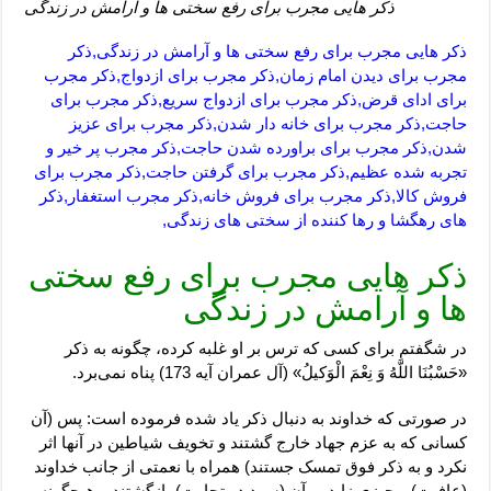
ذکر هایی مجرب برای رفع سختی ها و آرامش در زندگی
ذکر هایی مجرب برای رفع سختی ها و آرامش در زندگی,ذکر
مجرب برای دیدن امام زمان,ذکر مجرب برای ازدواج,ذکر مجرب
برای ادای قرض,ذکر مجرب برای ازدواج سریع,ذکر مجرب برای
حاجت,ذکر مجرب برای خانه دار شدن,ذکر مجرب برای عزیز
شدن,ذکر مجرب برای براورده شدن حاجت,ذکر مجرب پر خیر و
تجربه شده عظیم,ذکر مجرب برای گرفتن حاجت,ذکر مجرب برای
فروش کالا,ذکر مجرب برای فروش خانه,ذکر مجرب استغفار,ذکر
های رهگشا و رها کننده از سختی های زندگی,
ذکر هایی مجرب برای رفع سختی
ها و آرامش در زندگی
در شگفتم برای کسی که ترس بر او غلبه کرده، چگونه به ذکر
«حَسْبُنَا اللَّهُ وَ نِعْمَ الْوَکیلُ» (آل عمران آیه 173) پناه نمی‌برد.
در صورتی که خداوند به دنبال ذکر یاد شده فرموده است: پس (آن
کسانی که به عزم جهاد خارج گشتند و تخویف شیاطین در آنها اثر
نکرد و به ذکر فوق تمسک جستند) همراه با نعمتی از جانب خداوند
(عافیت) و چیزی زاید بر آن (سود در تجارت) بازگشتند و هیچگونه