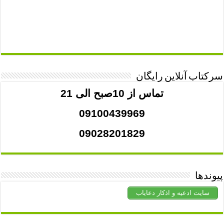
سرکتاب آنلاین رایگان
تماس از 10صبح الی 21
09100439969
09028201829
پیوندها
سایت ادعیه و اذکار دعایاب