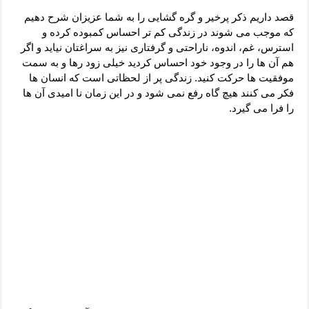
دعای رفع فقر و طلب رزق و روزی – آیه‌ جلب ثروت و برکت مال
قصد داریم ذکر پرخیر و گره گشایی را به شما عزیزان شرح دهیم
لا حول ولا قوة الا بالله برای چشم زخم – دعای چشم زخم ماشاالله
که موجب می شوند در زندگی کم تر احساس کمبوده کرده و
استرس، غم، اندوه، ناراحتی و گرفتاری نیز به سراغتان نیاید و اگر
دعای قوی رفع ترس – دعای مجرب برای آرامش قلب و رفع اضطراب
هم آن ها را در وجود خود احساس کردید خیلی زود رها و به سمت
دعا برای پولدار شدن در یک روز – دعای ثروت حضرت سلیمان
موفقیت ها حرکت کنید. زندگی پر از لحظاتی است که انسان ها
فکر می کنند هیچ گاه رفع نمی شود و در این زمان نا امیدی آن ها
را فرا می گیرد.