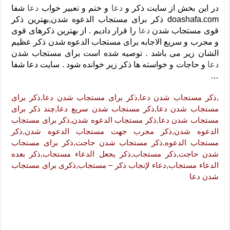
دعای رفع فقر و طلب رزق و روزی – آیه‌ جلب ثروت و برکت مال
در این بخش از سایت ذکر و
دعا
و ختم و تعبیر خواب
دعا
شفا
doashafa.com ذکر برای مستجاب الدعوه شدن,بهترین ذکر
لا حول ولا قوة الا بالله برای چشم زخم – دعای چشم زخم ماشاالله
قوی مستجاب شدن
دعا
را قرار دادیم . از بهترین ذکرهای قوی
دعای قوی رفع ترس – دعای مجرب برای آرامش قلب و رفع اضطراب
و مجرب و سریع الاجابه برای مستجاب الدعوه شدن ذکر عظیم
الشان زیر می باشد . توصیه شده است برای مستجاب شدن
دعا برای پولدار شدن در یک روز – دعای ثروت حضرت سلیمان
دعا
و حاجات و خواسته ها ذکر زیر خوانده شود . سایت دعا شفا
…
,ذکر مستجاب شدن دعا,ذكر برای مستجاب شدن دعا,ذکر برای
مستجاب شدن دعا,ذکر مستجاب شدن سریع دعا,چند ذکر برای
مستجاب شدن دعا,ذکر مستجاب الدعوه شدن,ذکر برای مستجاب
الدعوه شدن,ذکر مجرب جهت مستجاب الدعوه شدن,ذکر
مستجاب الدعوه,ذکر مستجاب شدن حاجت,ذکر برای مستجاب
شدن حاجت,ذكر مستجاب,ذكر يجعل الدعاء مستجاب,ذكر بعده
الدعاء مستجاب,دعاء لإنجاب ذكر – مستجاب,ذکری برای مستجاب
شدن دعا