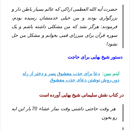
حضرت آیه الله العظمی اراکی که عالم بسیار باطن دار و
بزرگواری بودند و من خیلی خدمتشان رسیده بودم،
فرمودند: هرگز نشد که من مشکلی داشته باشم و یک
سوره قرآن برای میرزای قمی بخوانم و مشکل من حل
نشود!
دستور شیخ بهایی برای حاجت
اینم ببین:
دعا برای جذب معشوق پسر و دختر از راه
دور,روش نوشتن دعای جذب معشوق
در کتاب نقش سلیمانی شیخ بهایی آورده است
هر وقت حاجتی داشتی وقت نماز عشاء 70 بار این ایه
رو بخون