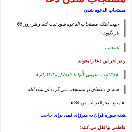
مستجاب الدعوه شدن
جهت اینکه مستجاب الدعوه شود نیت کند و هر روز 66
بار بگوید :
المجیب
و در اخر این دعا را بخواند
☀️اِسْتَجِبْ دَعواتی کُلَّها یا ذالجلال و الااکرام☀️
همه ی دعاهای او مستجاب می گردد ان شاء الله
🔸منبع : بحرالغرائب ص 84🔸
هدیه سوره قران به میرزای قمی برای حاجت
فاطمی نیا نقل می کنند: