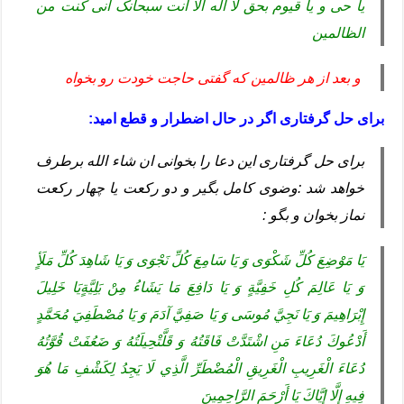
یا حی و یا قیوم بحق لا اله الا انت سبحانک انی کنت من
الظالمین
و بعد از هر ظالمین که گفتی حاجت خودت رو بخواه
برای حل گرفتاری اگر در حال اضطرار و قطع امید:
برای حل گرفتاری این دعا را بخوانی ان شاء الله برطرف
خواهد شد :وضوی کامل بگیر و دو رکعت یا چهار رکعت
نماز بخوان و بگو :
يَا مَوْضِعَ كُلِّ شَكْوَى وَ يَا سَامِعَ كُلِّ نَجْوَى وَ يَا شَاهِدَ كُلِّ مَلَأٍ
وَ يَا عَالِمَ‏ كُلِ‏ خَفِيَّةٍ وَ يَا دَافِعَ‏ مَا يَشَاءُ مِنْ‏ بَلِيَّةٍيَا خَلِيلَ
إِبْرَاهِيمَ وَ يَا نَجِيَّ مُوسَى وَ يَا صَفِيَّ آدَمَ وَ يَا مُصْطَفِيَ مُحَمَّدٍ
أَدْعُوكَ دُعَاءَ مَنِ اشْتَدَّتْ فَاقَتُهُ وَ قَلَّتْحِيلَتُهُ وَ ضَعُفَتْ قُوَّتُهُ
دُعَاءَ الْغَرِيبِ الْغَرِيقِ الْمُضْطَرِّ الَّذِي لَا يَجِدُ لِكَشْفِ مَا هُوَ
فِيهِ إِلَّا إِيَّاكَ يَا أَرْحَمَ الرَّاحِمِينَ ‏