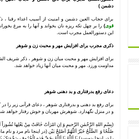
دشمن )
برای حجاب العین دشمن و امنیت از آسیب اعداء رقبا ، 
قوی
)
را بر چهل تکه ریزه نان بخواند و آنها را به مرغ بخو
این دستورالعمل مجرب است.
ذکری مجرب برای افزایش مهر و محبت زن و شوهر
مداومت ورزد. مهر و محبت میان آنها زیاد خواهد شد.
دعای رفع بدرفتاری و بد دهنی شوهر
برای رفع بد دهنی و بدرفتاری شوهر ، دعای قرآنی زیر را در 
و در منزل نگهدارد. شوهرش مهربان و خوش رفتار خواهد شد 
(بِسْمِ اللهِ الرَّحْمٰنِ الرَّحیمِ وَ اِنِ امْرَاَتُ خٰافَتْ مِنْ بَعْلِها نُشُوزاً اَ
صُلْحًا وَ الصُّلْحُ خَیْرٌ اَللّٰهُمَّ اَصْلِحْ بَیْن (در اینجا نام مر
را در اینجا بنویسد) یٰا اَللّٰهُ یٰا اَللّٰهُ بِحَقِّ هٰذِهِ الْحُرُوفِ بِرَحْمَتِکَ یٰا