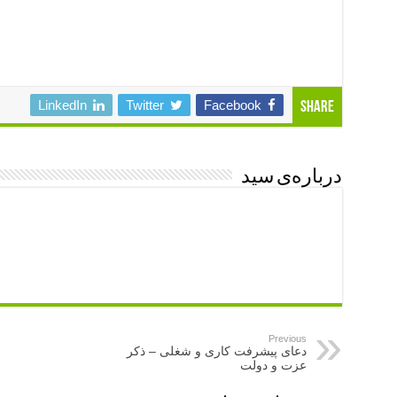
زن و شوهر – دعای آشتی همسر , دعای رفع بددهنی شوهر ,
دهن بودن و افزایش محبت همسر , دعایی برای رفع بد دهنی
پرخاشگری
LinkedIn
Twitter
Facebook
Share
درباره‌ی سید
Previous
دعای پیشرفت کاری و شغلی – ذکر
عزت و دولت