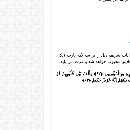
ات شریفه ذیل را بر سه تکه پارچه (یکی
 خلایق محبوب خواهد شد و عزت می یابد.
وإِن یُرِیدُواْ أَن یَخْدَعُوکَ فَإِنَّ حَسْبَکَ اللّهُ هُوَ الَّذِیَ أَیَّدَکَ بِنَصْرِهِ وَبِالْمُؤْمِنِینَ ﴿۶۲﴾ وَأَلَّفَ بَیْنَ قُلُوبِهِمْ لَوْ
یْنَهُمْ إِنَّهُ عَزِیزٌ حَکِیمٌ ﴿۶۳﴾
 زیاد شدن مهر و محبت , دعای مهر و
حبت زن و شوهر , دعای آشتی همسر و
ی همسر , دعای رفع کدورت زن و شوهر ,
 شر دشمن , دعای حجاب العین دشمن ,
 – دعای آشتی همسر , ذکر افزایش محبت