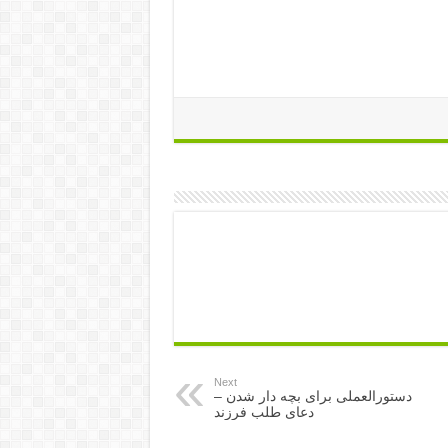
 دعای رفع بددهنی همسر , دعای رفع بد
 و زیاد شدن همسر , دعای رفع بددهنی و
Next
دستورالعملی برای بچه دار شدن –
دعای طلب فرزند