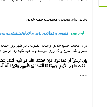
دعایی برای محبت و محبوبیت جمیع خلایق
اینم ببین:
دستور و دعای پر خیر برای ایجاد عشق و مهر
برای محبت جمیع خلایق و جلب القلوب ، در ظهر روز جمعه آی
سبز و یکی سرخ و یک زرد) بنویسد و با خود نگهدارد. در بین
أَنفَقْتَ مَا فِی الأَرْضِ جَمِیعًا مَّا أَلَّفَتْ بَیْنَ قُلُوبِهِمْ وَلَکِنَّ اللّهَ أَلَّفَ بَ
*****
ذکری مجرب برای محبت و آشتی زن و شوهر , دستورالعمل
محبت مجرب , دعای افزایش محبت همسر , ذکر افزایش م
شوهر , دعای مهر و محبت کردن , دعای مهر و محبت و آشت
دعای دفع دشمن , دعای رفع شر دشمن , دعای ایمنی از
دعای دفع دشمنان و اعداء , ذکر افزایش محبت زن و شوهر