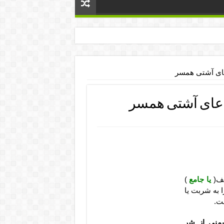
عای آشتی همسر
دعای آشتی همسر
ف(
یا جامع
)
ا به شربت یا
ت.
یمنی از شر