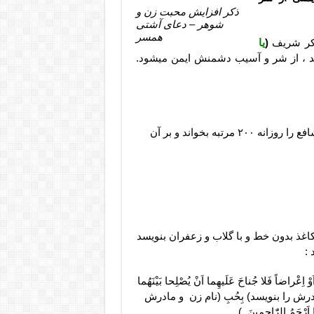
ذکر افزایش محبت زن و
شوهر – دعای آشتی
همسر
ذکر شریف
(
یا
راند ، از شر و آسیب دشمنش ایمن میشود.
برای افزایش مهر و محبت میان زن و شوهر ، ذکر شریف الشافع را روزانه ۲۰۰ مرتبه بخواند و بر آن
کاغذ بدون خط و با گلاب و زعفران بنویسد
:
وْ اِعْراضاً فَلا جُناحَ عَلَیهِما اَنْ یُصْلِحا بَیْنَهُما
د و نام مادرش را بنویسد) بِحُبِ (نام زن و مادرش
 اَرْحَمُ الرّٰاحِمینَ .)