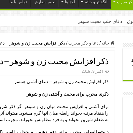
ذکر مجرب
انگشتر و خاتم
لوح ها
نحوه سفارش
تماس با ما
ق – دعای جلب محبت شوهر
ر – ذکرهای روزی‌ بخش
میل – دعای یا من اظهر الجمیل برای حاجت
خانه
/
دعا و ذکر مجرب
/
ذکر افزایش محبت زن و شوهر – د
لت آن ها – ذکر مخصوص مستجاب الدعوه شدن
ذکر افزایش محبت زن و شوهر – 
ب – دعای ترس و بی خوابی کودکان
اکتبر 9, 2016
- دعای رفع مشکلات و طلب حاجت
ذکر افزایش محبت زن و شوهر – دعای آشتی همسر
وزی – آیه‌ جلب ثروت و برکت مال
ای چشم زخم – دعای چشم زخم ماشاالله
ذکری مجرب برای محبت و آشتی زن و شوهر
مجرب برای آرامش قلب و رفع اضطراب
برای آشتی و افزایش محبت میان زن و شوهر اگر ذکر شری
 روز – دعای ثروت حضرت سلیمان
را هفتاد مرتبه بخواند رابطه میان آنها گرم میشود. میتواند آنر
به طعام شیرین بخواند و به فرد مطلوبش بخوراند. مجرب اس
دستورالعملی مجرب برای دفع دشمن و حجاب العین (ا