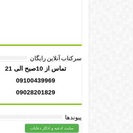
سرکتاب آنلاین رایگان
تماس از 10صبح الی 21
09100439969
09028201829
پیوندها
سایت ادعیه و اذکار دعایاب