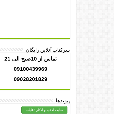
سرکتاب آنلاین رایگان
تماس از 10صبح الی 21
09100439969
09028201829
پیوندها
سایت ادعیه و اذکار دعایاب