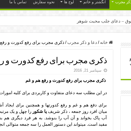
ذکر مجرب
انگشتر و خاتم
لوح ها
نحوه سفارش
تماس با ما
ق – دعای جلب محبت شوهر
ر – ذکرهای روزی‌ بخش
میل – دعای یا من اظهر الجمیل برای حاجت
خانه
/
دعا و ذکر مجرب
/
ذکری مجرب برای رفع کدورت و رفع 
لت آن ها – ذکر مخصوص مستجاب الدعوه شدن
ذکری مجرب برای رفع کدورت و رف
ب – دعای ترس و بی خوابی کودکان
سپتامبر 21, 2016
- دعای رفع مشکلات و طلب حاجت
ذکری مجرب برای رفع کدورت و رفع هم و غم
وزی – آیه‌ جلب ثروت و برکت مال
ای چشم زخم – دعای چشم زخم ماشاالله
در این مطلب سه دعای متفاوت و کاربردی برای کلیه امورات 
مجرب برای آرامش قلب و رفع اضطراب
برای دفع هم و غم و رفع کدورتها و همچنین برای ایجاد 
 روز – دعای ثروت حضرت سلیمان
میان افرد روز جمعه ، ذکر شریف
یا شکور
را چهل و یک مرتبه
آب پاک بخواند و آن آب را بنوشد. به هر فرد دیگری هم بن
مفید است. میتواند این دستور العمل را سه جمعه متوالی انج