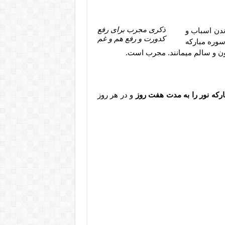
ذکری مجرب برای رفع
ندن اسباب و
کدورت و رفع هم و غم
وره مبارکه
مصون و سالم میمانند. مجرب است.
رکه نور را به مدت هفت روز
و در هر روز
ایا از منزل , ذکر و دعای رفع هم و غم ,
م ماندن وسایل و اثاثیه اسباب کشی,
مت وسایل منزل, وبلاگ دعاشفا, سایت
رت و رفع هم و غم