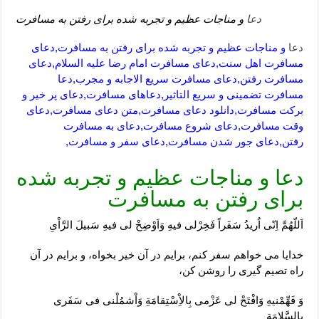
دعا
و مناجات عظیم و تجربه شده برای رفتن به مسافرت
دعا
و مناجات عظیم و تجربه شده برای رفتن به مسافرت,دعای
مسافرت اهل سنت,دعای مسافرت امام رضا علیه السلام,دعای
مسافرت رفتن,دعای مسافرت سریع الاجابه و مجرب,دعا
مسافرت تضمینی و سریع التاثیر,دعاهای مسافرت,دعای پر خیر و
برکت مسافرت,دانلود دعای مسافرت,متن دعای مسافرت,دعای
وقت مسافرت,دعای شروع مسافرت,دعای به مسافرت
رفتن,دعای جور شدن مسافرت,دعای سفر و مسافرت,
دعا و مناجات عظیم و تجربه شده
برای رفتن به مسافرت
اَللّهُمَّ اِنّى اُريدُ سَفَراً فَخِرْلى فيهِ وَاَوْضِحْ لى فيهِ سَبيلَ الرَّاْىِ
خدايا مى‏ خواهم سفر كنم، برايم در آن خير بخواه، و برايم در آن
راه تصيم‏ گيرى را روشن كن،
وَ فَهِّمْنيهِ وَافْتَحْ لى عَزْمى بِالاِْسْتِقامَةِ وَاْشمُلْنى فى سَفَرى
بِالسَّلامَةِ