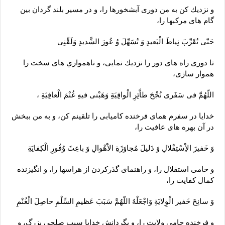
و نزديك كن به من دورى آبشخورها را، و در مسير بلند گردان بين
گام هاى مركبها را،
حَتّى تُقَرِّبَ نِياطَ الْبَعيدِ وَ تُسَهِّلَ وُ عُورَ الشَّديدِ وَلَقِّنِى
تا دورى راه هاى دور را نزديك نمايى، و ناهمواري هاى سخت را
هموار سازى،
اللّهُمَّ فى سَفَرى نُجْحَ طاَّئِرِ الْواقِيَةِ وَهَبْنى فيهِ غُنْمَ الْعافِيَةِ ،
خدايا در سفرم هماى فرخنده كاميابى را تلقينم كن، و به من ببخش
در آن بهره‏ هاى عافيت را،
وَ خَفيرَ الاِْسْتِقْلالِ وَ دَليلَ مُجاوَزَةِ الاَْهْوالِ وَ باعِثَ وُفُورِ الْكِفايَةِ
و حامى استقلال را، و راهنماى گذركردن از هراسها را، و انگيزنده
كمال كفايت‏ را،
وَ سانِحَ خَفير الْوِلايَةِ وَاجْعَلْهُ اللّهُمَّ سَبَبَ عَظيمِ السِّلْمِ حاصِلَ الْغُنْمِ
و فرخنده حامى ولايت را، و بگردانش خدايا سبب صلحى بزرگ، و