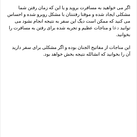
دعای رفع فقر و طلب رزق و روزی – آیه‌ جلب ثروت و برکت مال
اگر می خواهید به مسافرت بروید و یا این که زمان رفتن شما
لا حول ولا قوة الا بالله برای چشم زخم – دعای چشم زخم ماشاالله
مشکلی ایجاد شده و موقتا رفتنتان با مشکل روبرو شده و احساس
می کنید که ممکن است دیگ این سفر به نتیجه انجام نشود می
دعای قوی رفع ترس – دعای مجرب برای آرامش قلب و رفع اضطراب
توانید
دعا
و مناجات عظیم و تجربه شده برای رفتن به مسافرت را
دعا برای پولدار شدن در یک روز – دعای ثروت حضرت سلیمان
بخوانید.
این مناجات از مفاتیح الجنان بوده و اگر مشکلی برای سفر دارید
آن را بخوانید که انشالله نتیجه بخش خواهد بود.