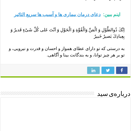
اینم ببین:
دعای درمان بیماری ها و آسیب ها سریع التاثیر
اِنَّكَ ذُوالطَّوْلِ وَ الْمَنِّ وَالْقُوَّةِ وَ الْحَوْلِ وَ اَنْتَ عَلى كُلِّ شَىْءٍ قَديرٌ وَ
بِعِبادِكَ بَصيرٌ خَبيرٌ
به درستى كه تو داراى عطاى همواز و احسان و قدرت و نيرويى، و
تو بر هر چيز توانا، و به بندگانت بينا و آگاهى.
درباره‌ی سید