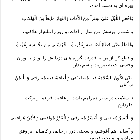
بهره ‏اى به‏ دست آمده،
وَاجْعَلِ اللَّيْلَ عَلَىَّ سِتراً مِنَ الاْفاتِ وَالنَّهارَ مانِعاً مِنَ الْهَلَكاتِ
و شب را پوشش من ساز از آفات، و روز را مانع از هلاكتها،
وَاقْطَعْ عَنّى قِطَعَ لُصُوصِهِ بِقُدْرَتِكَ وَاحْرُسْنى مِنْ وُحُوشِهِ بِقُوَّتِكَ
و قطع كن‏ از من به قدرتت گروه هاى دزدانش را، و از جانوران
وحشى‏ ات به نيرويت پاسم بدار،
حَتّى تَكُونَ السَّلامَةُ فيهِ مُصاحِبَتى وَالْعافِيَةُ فيهِ مُقارِنَتى وَ الْيُمْنُ
ساَّئِقى
تا سلامت در سفر همراهم باشد، و عافيت قرينم، و بركت
جلودارم،
وَ الْيُسْرُ مُعانِقى وَ الْعُسْرُ مُفارِقى وَ الْفَوْزُ مُوافِقى وَالاَْمْنُ مُرافِقى
و آسانى هم آغوشم، و سختى دور از جانم، و كاميابى بر وفق
مرادم، و امنيت رفيقم،