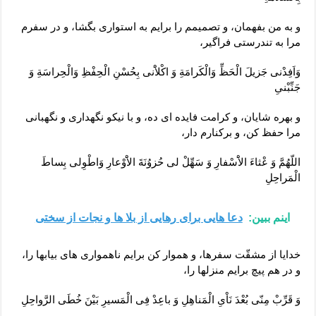
و به من بفهمان، و تصميمم‏ را برايم به استوارى بگشا، و در سفرم
مرا به تندرستى فراگير،
وَاَفِدْنى جَزيلَ الْحَظِّ وَالْكَرامَةِ وَ اكْلاَْنى بِحُسْنِ الْحِفْظِ وَالْحِراسَةِ وَ
جَنِّبْنىِ
و بهره شايان، و كرامت فايده‏ اى‏ ده، و با نيكو نگهدارى و نگهبانى
مرا حفظ كن، و بركنارم دار،
اللّهُمَّ وَ عْثاءَ الاَْسْفارِ وَ سَهِّلْ لى حُزوُنَةَ الاَْوْعارِ وَاطْوِلى بِساطَ
الْمَراحِلِ
اینم ببین:
دعا هایی برای رهایی از بلا ها و نجات از سختی
خدايا از مشقّت سفرها، و هموار كن برايم ناهموارى ‏هاى بيابها را،
و در هم پيچ برايم منزلها را،
وَ قَرِّبْ مِنّى بُعْدَ نَاْىِ الْمَناهِلِ وَ باعِدْ فِى الْمَسيرِ بَيْنَ خُطَى الرَّواحِلِ