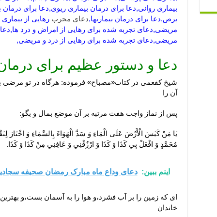
بیماری روانی,دعا برای درمان بیماری ریوی,دعا برای درمان 
برص,دعا برای درمان بیماریها,
دعای مجرب
رهایی از بیماری 
مریضی,دعای تجربه شده برای رهایی از امراض و درد ها,دعا 
مریضی,دعای تجربه شده برای رهایی از درد و مریضی,
دعا و دستور عظیم برای درمان 
شيخ كفعمى در كتاب«مصباح» فرموده: هرگاه در تو مرضى
آن را
پس از نماز واجب‏ هفت مرتبه بر آن موضع بمال و بگو:
يَا مَنْ كَبَسَ الْأَرْضَ عَلَى الْمَاءِ وَ سَدَّ الْهَوَاءَ بِالسَّمَاءِ وَ اخْتَارَ لِن
مُحَمَّدٍ وَ افْعَلْ بِي كَذَا وَ كَذَا وَ ارْزُقْنِي وَ عَافِنِي مِنْ كَذَا وَ كَذَا.
اینم ببین:
دعای وداع ماه مبارک رمضان صحیفه سجادی
اى كه زمين را بر آب فشرد،و هوا را به ‏آسمان بست،و بهترين 
خاندان