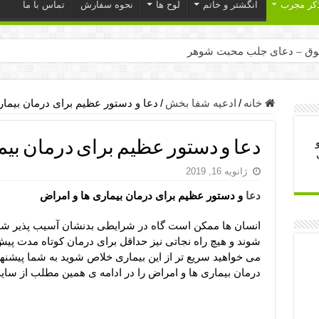
ذکر مجرب
انگشتر و خاتم
لوح ها
نحوه سفارش
تماس با ما
ق – دعای جلب محبت شوهر
ر – ذکرهای روزی‌ بخش
میل – دعای یا من اظهر الجمیل برای حاجت
خانه
/
ادعیه شفا بخش
/
دعا و دستور عظیم برای درمان بیمار
لت آن ها – ذکر مخصوص مستجاب الدعوه شدن
دعا و دستور عظیم برای درمان بیم
ب – دعای ترس و بی خوابی کودکان
ژانویه 16, 2019
- دعای رفع مشکلات و طلب حاجت
دعا
و دستور عظیم برای درمان بیماری ها و امراض
وزی – آیه‌ جلب ثروت و برکت مال
ای چشم زخم – دعای چشم زخم ماشاالله
انسان ها ممکن است گاه در شرایطی بدنشان آسیب پذیر شده
شوند و هیچ راه نجاتی نیز حداقل برای درمان کوتاه مدت پیش
مجرب برای آرامش قلب و رفع اضطراب
می خواهید سریع تر از این بیماری خلاص شوید به شما پیشنه
 روز – دعای ثروت حضرت سلیمان
درمان بیماری ها و امراض را در ادامه ی همین مطلب از سا