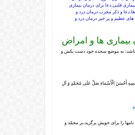
بیماری قلبی,دعا برای درمان بیماری
ها,دعا و ذکر مجرب درمان درد و
های عظیم و پر خیر درمان درد و
بیماری ها و امراض
 باشد، به موضع سجده خود دست بكش و
َفْسِهِ أَحْسَنَ الْأَسْمَاءِ صَلِّ عَلَى مُحَمَّدٍ وَ آلِ
ه
نامها را براى خويش برگزيد،بر محمّد و