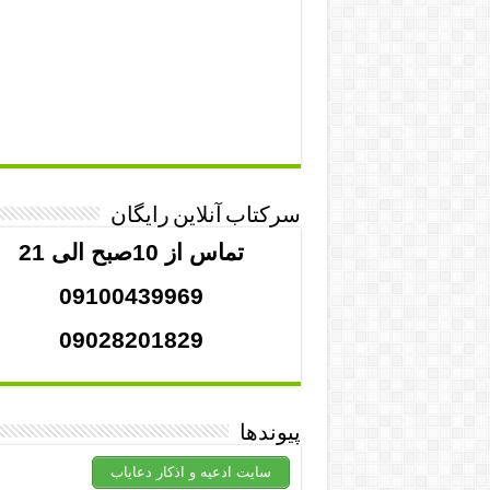
سرکتاب آنلاین رایگان
تماس از 10صبح الی 21
09100439969
09028201829
پیوندها
سایت ادعیه و اذکار دعایاب