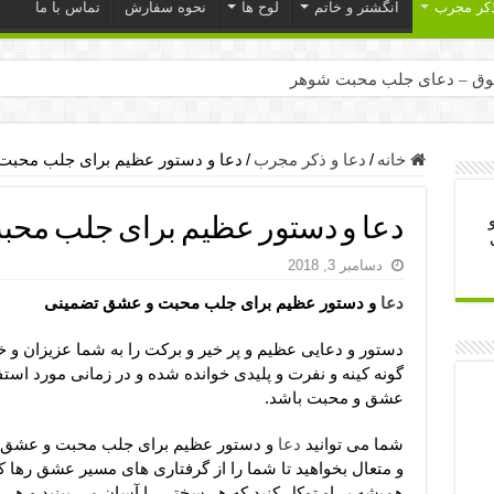
ذکر مجرب
انگشتر و خاتم
لوح ها
نحوه سفارش
تماس با ما
ق – دعای جلب محبت شوهر
ر – ذکرهای روزی‌ بخش
میل – دعای یا من اظهر الجمیل برای حاجت
خانه
/
دعا و ذکر مجرب
/
دعا و دستور عظیم برای جلب محب
لت آن ها – ذکر مخصوص مستجاب الدعوه شدن
دعا و دستور عظیم برای جلب مح
ب – دعای ترس و بی خوابی کودکان
دسامبر 3, 2018
- دعای رفع مشکلات و طلب حاجت
دعا
و دستور عظیم برای جلب محبت و عشق تضمینی
وزی – آیه‌ جلب ثروت و برکت مال
ای چشم زخم – دعای چشم زخم ماشاالله
دستور و دعایی عظیم و پر خیر و برکت را به شما عزیزان و خ
گونه کینه و نفرت و پلیدی خوانده شده و در زمانی مورد استف
مجرب برای آرامش قلب و رفع اضطراب
عشق و محبت باشد.
 روز – دعای ثروت حضرت سلیمان
شما می توانید
دعا
و دستور عظیم برای جلب محبت و عشق تضمی
و متعال بخواهید تا شما را از گرفتاری های مسیر عشق رها 
همیشه بر او توکل کنید که هر سختی را آسان می بینید و ه