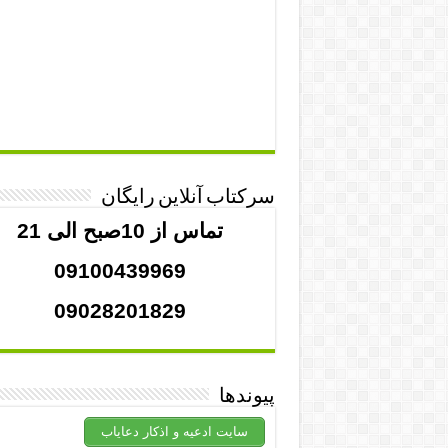
سرکتاب آنلاین رایگان
تماس از 10صبح الی 21
09100439969
09028201829
پیوندها
سایت ادعیه و اذکار دعایاب