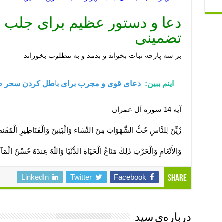
دعا و دستور عظیم برای جلب
تضمینی
بر سه پارچه نبات بخواند و بدمد و به مطلوب بخوراند
اینم ببین:
دعای قوی و مجرب برای باطل کردن سحر ط
آیه 14 سوره آل عمران
زُيِّنَ لِلنَّاسِ حُبُّ الشَّهَوَاتِ مِنَ النِّسَاء وَالْبَنِينَ وَالْقَنَاطِيرِ الْمُقَنط
وَالأَنْعَامِ وَالْحَرْثِ ذَلِكَ مَتَاعُ الْحَيَاةِ الدُّنْيَا وَاللّهُ عِندَهُ حُسْنُ الْمَآب
LinkedIn
Twitter
Facebook
Share
درباره‌ی سید