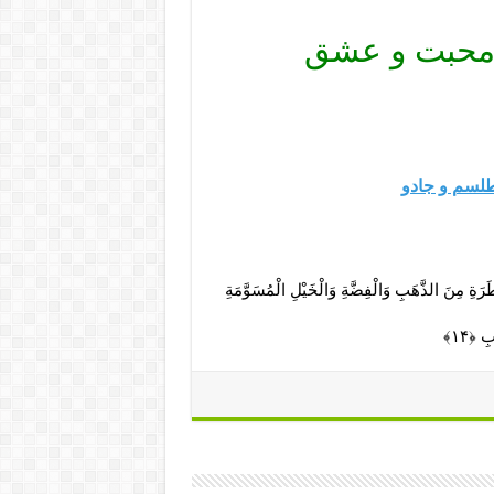
 محبت و عشق
لسم و جادو
َرَةِ مِنَ الذَّهَبِ وَالْفِضَّةِ وَالْخَيْلِ الْمُسَوَّمَةِ
ِ ﴿۱۴﴾