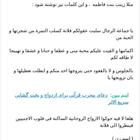
مثلا زینب بنت فاطمه . و این کلمات نیز نوشته شود :
یا جماعة الرجال سلبت عقولکم فلانة کسلب التمرة من شجرتها و
الحبة من
اکمامها و القیت علیکم محبة منی و عطفا و حنانا و عشقا و تهییجا
لا طاقه لکم
بالجلوس و لا بالقعود حتی یتزوجها احد منکم و ابطلت تعطیلها و
بان تزویجها یا
اینم ببین:
دعای مجرب قرآنی برای ازدواج و بخت گشایی
سریع الاثر
هلعا لا قیه حوکوا الازواج الروحانیة الساکنة فی قلوب الاجنبیین
فینظروا الی فلانة
( اسم زن )