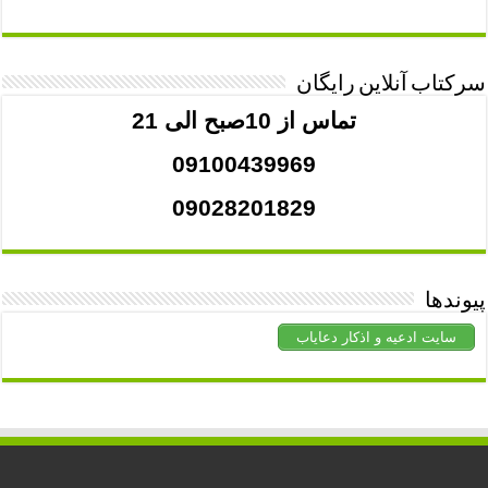
سرکتاب آنلاین رایگان
تماس از 10صبح الی 21
09100439969
09028201829
پیوندها
سایت ادعیه و اذکار دعایاب