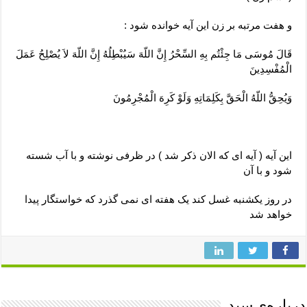
و هفت مرتبه بر زن این آیه خوانده شود :
قَالَ مُوسَى مَا جِئْتُم بِهِ السِّحْرُ إِنَّ اللّهَ سَيُبْطِلُهُ إِنَّ اللّهَ لاَ يُصْلِحُ عَمَلَ
الْمُفْسِدِينَ
وَيُحِقُّ اللّهُ الْحَقَّ بِكَلِمَاتِهِ وَلَوْ كَرِهَ الْمُجْرِمُونَ
این آیه ( آیه ای که الان ذکر شد ) در ظرفی نوشته و با آب شسته
شود و با آن
در روز یکشنبه غسل کند یک هفته ای نمی گذرد که خواستگار پیدا
خواهد شد
درباره‌ی سید