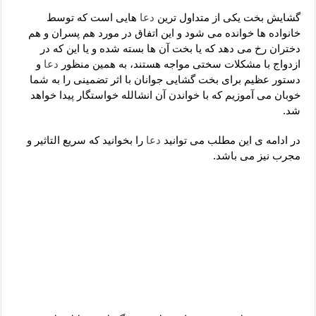
دعای رفع فقر و طلب رزق و روزی – آیه‌ جلب ثروت و برکت مال
گشایش بخت یکی از متداول ترین
دعا
هایی است که توسط
لا حول ولا قوة الا بالله برای چشم زخم – دعای چشم زخم ماشاالله
خانواده ها خوانده می شود و این اتفاق در مورد هم پسران و هم
دختران رخ می دهد که یا بخت آن ها بسته شده و یا این که در
دعای قوی رفع ترس – دعای مجرب برای آرامش قلب و رفع اضطراب
ازدواج با مشکلات سختی مواجه هستند، به همین منظور
دعا
و
دعا برای پولدار شدن در یک روز – دعای ثروت حضرت سلیمان
دستور عظیم برای بخت گشایی جوانان با اثر تضمینی را به شما
خوبان می آموزیم که با خواندن آن انشالله خواستگار پیدا خواهد
شد.
در ادامه ی این مطلب می توانید
دعا
را بخوانید که سریع التاثیر و
مجرب نیز می باشد.