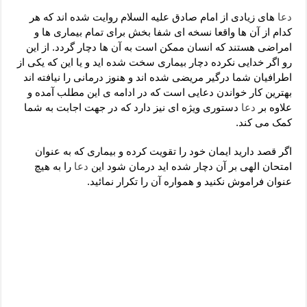
دعای رفع فقر و طلب رزق و روزی – آیه‌ جلب ثروت و برکت مال
دعا
های زیادی از امام صادق علیه السلام روایت شده اند که هر
لا حول ولا قوة الا بالله برای چشم زخم – دعای چشم زخم ماشاالله
کدام از آن ها واقعا نسخه ای شفا بخش برای تمام بیماری ها و
امراضی هستند که انسان ممکن است به آن ها دچار گردد. از این
دعای قوی رفع ترس – دعای مجرب برای آرامش قلب و رفع اضطراب
رو اگر خدایی نکرده دچار بیماری سخت شده اید و یا این که یکی از
دعا برای پولدار شدن در یک روز – دعای ثروت حضرت سلیمان
اطرافیان شما درگیر مریضی شده اند و هنوز درمانی را نیافته اند
بهترین کار خواندن دعایی است که در ادامه ی این مطلب آمده و
علاوه بر
دعا
دستوری ویژه ای نیز دارد که در جهت اجابت به شما
کمک می کند.
اگر قصد دارید ایمان خود را تقویت کرده و بیماری که به عنوان
امتحان الهی بر آن دچار شده اید درمان شود این
دعا
را به هیچ
عنوان فراموش نکنید و همواره آن را تکرار نمائید.