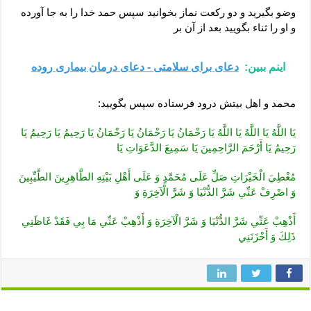
وضو بگیرید و دو رکعت نماز بخوانید سپس حمد خدا را به جا آورده
و او را ثناء بگویید بعد از آن بر
اینم ببین:
دعای برای سلامتی - دعای درمان بیماری روده
محمد و اهل بیتش درود فرستاده سپس بگویید:
يَا اللَّهُ يَا اللَّهُ يَا اللَّهُ يَا رَحْمَانُ يَا رَحْمَانُ يَا رَحْمَانُ يَا رَحِيمُ يَا رَحِيمُ يَا
رَحِيمُ يَا أَرْحَمَ الرَّاحِمِينَ يَا سَمِيعَ‏ الدَّعَوَاتِ‏ يَا
مُعْطِيَ‏ الْخَيْرَاتِ‏ صَلِّ عَلَى مُحَمَّدٍ وَ عَلَى أَهْلِ بَيْتِهِ الطَّاهِرِينَ الطَّيِّبِينَ
وَ اصْرِفْ عَنِّي شَرَّ الدُّنْيَا وَ شَرَّ الْآخِرَةِ وَ
أَذْهِبْ‏ عَنِّي شَرَّ الدُّنْيَا وَ شَرَّ الْآخِرَةِ وَ أَذْهِبْ عَنِّي مَا بِي فَقَدْ غَاظَنِي
ذَلِكَ وَ أَحْزَنَنِي